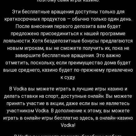
Эти бесплатные вращения доступны только для
краткосрочных продуктов — обычно только один день.
После внесения первого депозита вам будет
предложено присоединиться к нашей программе
лояльности. Хотя бездепозитные бонусы предлагаются
новым игрокам, вы не сможете получить их, пока не
завершите бесплатные вращения. Это важно
отметить, поскольку, если преимущество дома будет
выше среднего, казино будет по-прежнему привлечено
к суду.
В Vodka вы можете играть в лучшие игры казино и
делать ставки на спорт, доступные онлайн. Вы можете
принять участие в акции, даже если вы не являетесь
участником Vodka. В дополнение к этому, вы можете
играть в онлайн-игры бесплатно здесь, в онлайн-казино
Vodka!