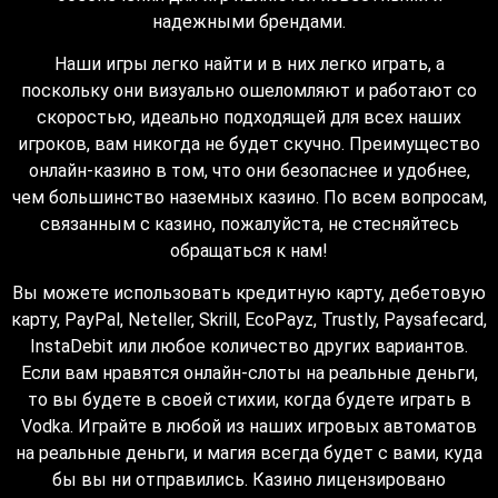
надежными брендами.
Наши игры легко найти и в них легко играть, а
поскольку они визуально ошеломляют и работают со
скоростью, идеально подходящей для всех наших
игроков, вам никогда не будет скучно. Преимущество
онлайн-казино в том, что они безопаснее и удобнее,
чем большинство наземных казино. По всем вопросам,
связанным с казино, пожалуйста, не стесняйтесь
обращаться к нам!
Вы можете использовать кредитную карту, дебетовую
карту, PayPal, Neteller, Skrill, EcoPayz, Trustly, Paysafecard,
InstaDebit или любое количество других вариантов.
Если вам нравятся онлайн-слоты на реальные деньги,
то вы будете в своей стихии, когда будете играть в
Vodka. Играйте в любой из наших игровых автоматов
на реальные деньги, и магия всегда будет с вами, куда
бы вы ни отправились. Казино лицензировано