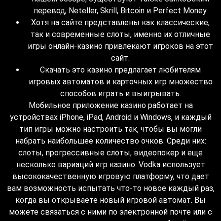
перевод, Neteller, Skrill, Bitcoin и Perfect Money.
Хотя на сайте представлены как классические,
так и современные слоты, именно их отличные
игры онлайн-казино привлекают игроков на этот
сайт.
Скачать это казино предлагает любителям
игровых автоматов и карточных игр множество
способов играть и выигрывать.
Мобильное приложение казино работает на
устройствах iPhone, iPad, Android и Windows, и каждый
тип игры можно настроить так, чтобы вы могли
набрать наибольшее количество очков. Среди них:
слоты, прогрессивные слоты, видеопокер и еще
несколько вариаций игр казино. Vodka использует
высококачественную игровую платформу, что дает
вам возможность испытать что-то новое каждый раз,
когда вы открываете новый игровой автомат. Вы
можете связаться с ними по электронной почте или с