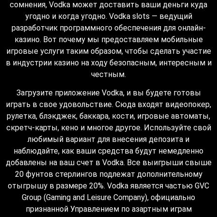
сомнения, Vodka может доставить ваши деньги куда
угодно и когда угодно. Vodka slots — ведущий
разработчик программного обеспечения для онлайн-
казино. Вот почему мы предоставляем мобильные
игровые услуги таким образом, чтобы сделать участие
в индустрии казино на ходу безопасным, интересным и
честным.
Загрузите приложение Vodka, и вы будете готовы
играть в свое удовольствие. Сюда входят видеопокер,
рулетка, блэкджек, баккара, кости, игровые автоматы,
скретч-карты, кено и многое другое. Используйте свой
любимый вариант для внесения депозита и
наблюдайте, как ваши средства будут немедленно
добавлены на ваш счет в Vodka. Все выигрыши свыше
20 фунтов стерлингов подлежат дополнительному
отыгрышу в размере 20%. Vodka является частью GVC
Group (Gaming and Leisure Company), официально
признанной Управлением по азартным играм