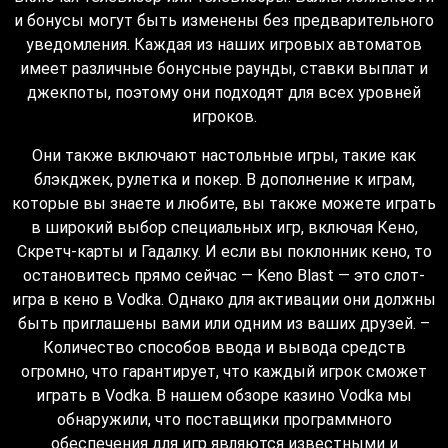
и бонусы могут быть изменены без предварительного
уведомления. Каждая из наших игровых автоматов
имеет различные бонусные раунды, ставки выплат и
джекпоты, поэтому они подходят для всех уровней
игроков.
Они также включают настольные игры, такие как
блэкджек, рулетка и покер. В дополнение к играм,
которые вы знаете и любите, вы также можете играть
в широкий выбор специальных игр, включая Кено,
Скретч-карты и Гадалку. И если вы поклонник кено, то
остановитесь прямо сейчас — Keno Blast — это слот-
игра в кено в Vodka. Однако для активации они должны
быть приглашены вами или одним из ваших друзей. –
Количество способов ввода и вывода средств
огромно, что гарантирует, что каждый игрок сможет
играть в Vodka. В нашем обзоре казино Vodka мы
обнаружили, что поставщики программного
обеспечения для игр являются известными и