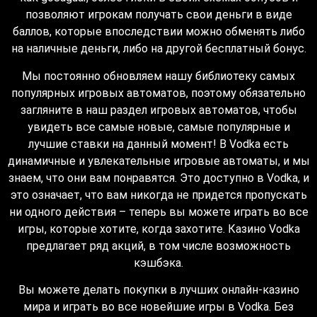
позволяют игрокам получать свои деньги в виде
баллов, которые впоследствии можно обменять либо
на наличные деньги, либо на другой бесплатный бонус.
Мы постоянно обновляем нашу библиотеку самых
популярных игровых автоматов, поэтому обязательно
загляните в наш раздел игровых автоматов, чтобы
увидеть все самые новые, самые популярные и
лучшие ставки на данный момент! В Vodka есть
динамичные и увлекательные игровые автоматы, и мы
знаем, что они вам понравятся. Это доступно в Vodka, и
это означает, что вам никогда не придется пропускать
ни одного действия – теперь вы можете играть во все
игры, которые хотите, когда захотите. Казино Vodka
предлагает ряд акций, в том числе возможность
кэшбэка.
Вы можете делать покупки в лучших онлайн-казино
мира и играть во все новейшие игры в Vodka. Без