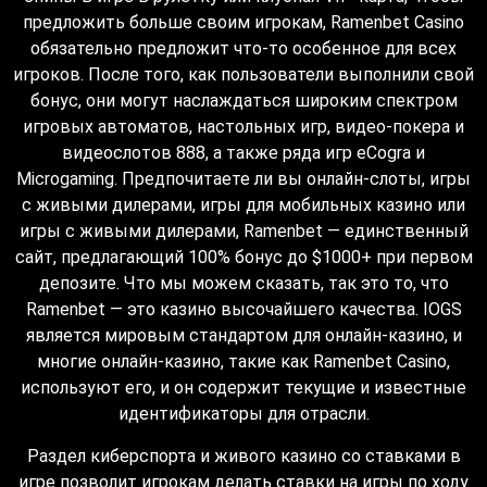
предложить больше своим игрокам, Ramenbet Casino
обязательно предложит что-то особенное для всех
игроков. После того, как пользователи выполнили свой
бонус, они могут наслаждаться широким спектром
игровых автоматов, настольных игр, видео-покера и
видеослотов 888, а также ряда игр eCogra и
Microgaming. Предпочитаете ли вы онлайн-слоты, игры
с живыми дилерами, игры для мобильных казино или
игры с живыми дилерами, Ramenbet — единственный
сайт, предлагающий 100% бонус до $1000+ при первом
депозите. Что мы можем сказать, так это то, что
Ramenbet — это казино высочайшего качества. IOGS
является мировым стандартом для онлайн-казино, и
многие онлайн-казино, такие как Ramenbet Casino,
используют его, и он содержит текущие и известные
идентификаторы для отрасли.
Раздел киберспорта и живого казино со ставками в
игре позволит игрокам делать ставки на игры по ходу