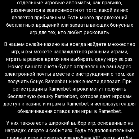
отдельные игровые автоматы, как правило,
различаются в зависимости от того, какой из них
является прибыльным. Есть много предложений
бесплатных вращений или захватывающих бонусных
игр для тех, кто любит рисковать.
В нашем онлайн-казино вы всегда найдете множество
игр, и вы можете наслаждаться разными играми,
играть в разное время или выбирать одну игру за раз.
Номер вашего счета будет отправлен на ваш адрес
электронной почты вместе с инструкциями о том, как
получить бонус Ramenbet и как внести депозит. При
регистрации в Ramenbet игроки могут получить
бесплатную фишку Ramenbet, которая дает игрокам
доступ к казино и играм в Ramenbet и используется для
обналичивания ставок или игры в Ramenbet.
У них также есть широкий выбор игр, основанных на
наградах, спорте и событиях. Будь то дополнительные
спины в игре в рулетку или клубная VIP-карта, чтобы