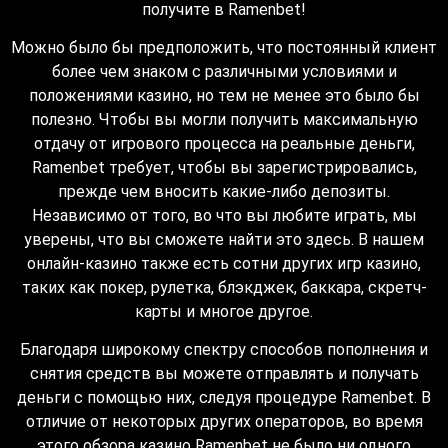
получите в Ramenbet!
Можно было бы предположить, что постоянный клиент
более чем знаком с различными условиями и
положениями казино, но тем не менее это было бы
полезно. Чтобы вы могли получить максимальную
отдачу от игрового процесса на реальные деньги,
Ramenbet требует, чтобы вы зарегистрировались,
прежде чем вносить какие-либо депозиты.
Независимо от того, во что вы любите играть, мы
уверены, что вы сможете найти это здесь. В нашем
онлайн-казино также есть сотни других игр казино,
таких как покер, рулетка, блэкджек, баккара, скретч-
карты и многое другое.
Благодаря широкому спектру способов пополнения и
снятия средств вы можете отправлять и получать
деньги с помощью них, следуя процедуре Ramenbet. В
отличие от некоторых других операторов, во время
этого обзора казино Ramenbet не было ни одного