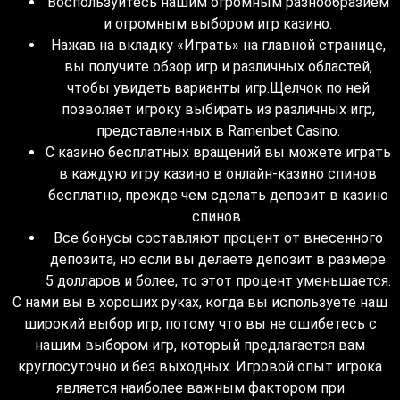
Воспользуйтесь нашим огромным разнообразием
и огромным выбором игр казино.
Нажав на вкладку «Играть» на главной странице,
вы получите обзор игр и различных областей,
чтобы увидеть варианты игр.Щелчок по ней
позволяет игроку выбирать из различных игр,
представленных в Ramenbet Casino.
С казино бесплатных вращений вы можете играть
в каждую игру казино в онлайн-казино спинов
бесплатно, прежде чем сделать депозит в казино
спинов.
Все бонусы составляют процент от внесенного
депозита, но если вы делаете депозит в размере
5 долларов и более, то этот процент уменьшается.
С нами вы в хороших руках, когда вы используете наш
широкий выбор игр, потому что вы не ошибетесь с
нашим выбором игр, который предлагается вам
круглосуточно и без выходных. Игровой опыт игрока
является наиболее важным фактором при