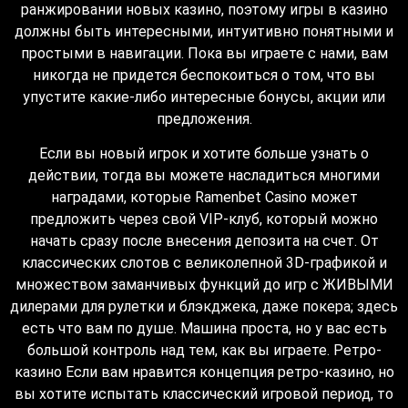
ранжировании новых казино, поэтому игры в казино
должны быть интересными, интуитивно понятными и
простыми в навигации. Пока вы играете с нами, вам
никогда не придется беспокоиться о том, что вы
упустите какие-либо интересные бонусы, акции или
предложения.
Если вы новый игрок и хотите больше узнать о
действии, тогда вы можете насладиться многими
наградами, которые Ramenbet Casino может
предложить через свой VIP-клуб, который можно
начать сразу после внесения депозита на счет. От
классических слотов с великолепной 3D-графикой и
множеством заманчивых функций до игр с ЖИВЫМИ
дилерами для рулетки и блэкджека, даже покера; здесь
есть что вам по душе. Машина проста, но у вас есть
большой контроль над тем, как вы играете. Ретро-
казино Если вам нравится концепция ретро-казино, но
вы хотите испытать классический игровой период, то