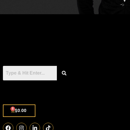
0
$
0.00