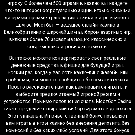
игроку. С более чем 500 играми в казино вы найдете
что-то интересное: регулярные акции, игры с живыми
дилерами, прямые трансляции, ставки в игре и многое
другое. Мостбет — ведущее онлайн-казино в
Великобритании с широчайшим выбором азартных игр,
включая более 70 захватывающих, классических и
современных игровых автоматов.
Вы также можете конвертировать свои реальные
денежные средства в фишки для будущей игры.
Всякий раз, когда у вас есть какие-либо жалобы или
проблемы, вы можете сообщить об этом агенту чата.
Просто расскажите нам, как вам нравится играть, и
выберите предпочитаемый игровой режим и
устройство. Помимо пополнения счета, Мостбет Casino
также предлагает широкий выбор вариантов депозита.
Этот уникальный приветственный бонус позволяет
вам играть в игры казино без внесения депозита, без
комиссий и без каких-либо условий. Для этого бонуса