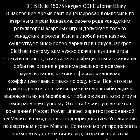
3.3.5 Build 15075 keygen-CORE utorrentDiary
В настоящее время сайт лицензирован Комиссией по
азартным играм Канаваке, своего рода канадским
регулятором азартных игр, и допускает только
канадских игроков. Как и в любой игре казино,
существует множество вариантов бонуса Jackpot
Clothier, поэтому вам нужно скачать лучшие игры.
Ставки на спорт, ставки на коэффициенты и ставки на
события, ставки в режиме реального времени,
мультиставки, ставки с фиксированными
коэффициентами, ставки по ходу игры. Все, что вам
нужно сделать, это найти правильные комбинации и
выровнять их на барабанах, чтобы оживить всю игру и
выиграть по-крупному. Этот веб-сайт управляется
компанией Pocket Power Limited, зарегистрированной
на Мальте и находящейся под юрисдикцией Управления
по азартным играм Мальты. Если они могут продолжать
повышать уровень своих игр, сохраняя при этом