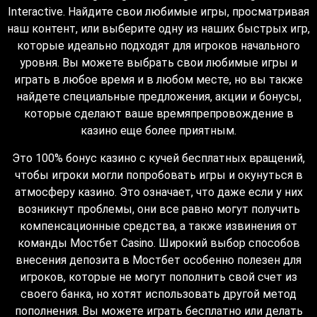
Interactive. Найдите свои любимые игры, просматривая
наш контент, или выберите одну из наших быстрых игр,
которые идеально подходят для игроков начального
уровня. Вы можете выбрать свои любимые игры и
играть в любое время и в любом месте, но вы также
найдете специальные предложения, акции и бонусы,
которые сделают ваше времяпрепровождение в
казино еще более приятным.
Это 100% бонус казино с кучей бесплатных вращений,
чтобы игроки могли попробовать игры и окунуться в
атмосферу казино. Это означает, что даже если у них
возникнут проблемы, они все равно могут получить
компенсационные средства, а также извинения от
команды Мостбет Casino. Широкий выбор способов
внесения депозита в Мостбет особенно полезен для
игроков, которые не могут пополнить свой счет из
своего банка, но хотят использовать другой метод
пополнения. Вы можете играть бесплатно или делать