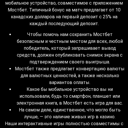
мобильное устройство, совместимое с приложением
Мостбет. Типичный бонус на матч предлагает от 10
канадских долларов на первый депозит с 25% на
каждый последующий депозит.
Чтобы помочь нам сохранить Мостбет
безопасным и честным местом для всех, любой
победитель, который запрашивает вывод
средств, должен опубликовать снимок экрана с
подтверждением своего выигрыша.
Мостбет также предлагает конвертацию валюты
для валютных ценностей, а также несколько
вариантов оплаты.
Какое бы мобильное устройство вы ни
использовали, будь то смартфон, планшет или
электронная книга, в Мостбет есть игра для вас.
На самом деле, единственное, что могло быть
лучше, — это наличие живых игр в казино.
Наши интерактивные игры полностью совместимы с