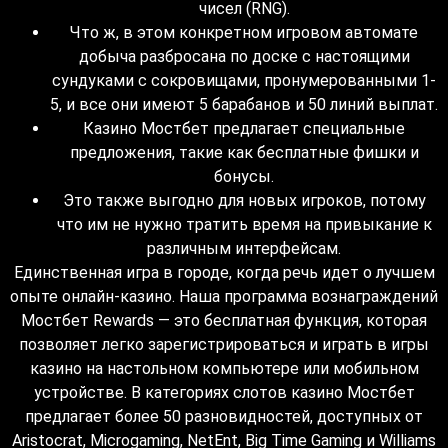
чисел (RNG).
Что ж, в этом конкретном игровом автомате
добыча разбросана по доске с настоящими
сундуками с сокровищами, пронумерованными 1-
5, и все они имеют 5 барабанов и 50 линий выплат.
Казино Мостбет предлагает специальные
предложения, такие как бесплатные фишки и
бонусы.
Это также выгодно для новых игроков, потому
что им не нужно тратить время на привыкание к
различным интерфейсам.
Единственная игра в городе, когда речь идет о лучшем
опыте онлайн-казино. Наша программа вознаграждений
Мостбет Rewards — это бесплатная функция, которая
позволяет легко зарегистрироваться и играть в игры
казино на настольном компьютере или мобильном
устройстве. В категориях слотов казино Мостбет
предлагает более 50 разновидностей, доступных от
Aristocrat, Microgaming, NetEnt, Big Time Gaming и Williams