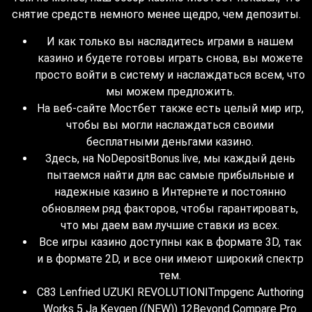
снятие средств немного менее щедро, чем депозиты.
И как только вы насладитесь играми в нашем
казино и будете готовы играть снова, вы можете
просто войти в систему и наслаждаться всем, что
мы можем предложить.
На веб-сайте Мостбет также есть целый мир игр,
чтобы вы могли наслаждаться своими
бесплатными деньгами казино.
Здесь, на NoDepositBonus.live, мы каждый день
пытаемся найти для вас самые прибыльные и
надежные казино в Интернете и постоянно
обновляем ряд факторов, чтобы гарантировать,
что мы даем вам лучшие ставки из всех.
Все игры казино доступны как в формате 3D, так
и в формате 2D, и все они имеют широкий спектр
тем.
C83 Lenfried UZUKI REVOLUTIONlTmpgenc Authoring
Works 5 Ja Keygen ((NEW)) 12Beyond Compare Pro