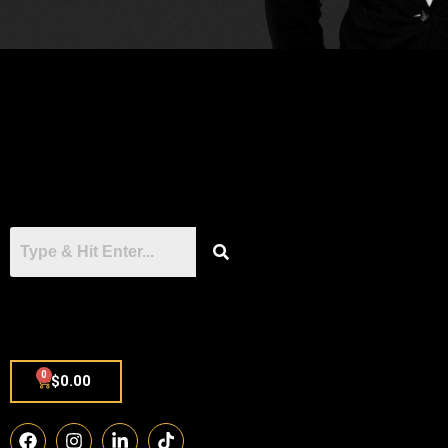
0
$
0.00