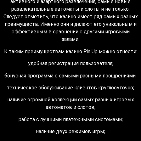
активного и азартного развлечения, самые новые
развлекательные автоматы и слоты и не только.
Следует отметить, что казино имеет ряд самых разных
преимуществ. Именно они и делают его уникальным и
эффективным в сравнении с другими игровыми
залами.
К таким преимуществам казино Pin Up можно отнести:
удобная регистрация пользователя;
бонусная программа с самыми разными поощрениями;
техническое обслуживание клиентов круглосуточно;
наличие огромной коллекции самых разных игровых
автоматов и слотов;
работа с лучшими платежными системами;
наличие двух режимов игры;