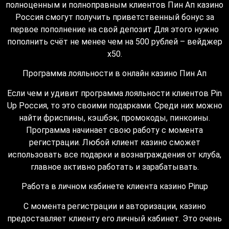
полноценным и полноправным клиентов Пин Ап казино
Россия смогут получить приветственный бонус за
первое пополнение на свой депозит Для этого нужно
пополнить счёт не менее чем на 500 рублей – вейджер
х50.
Программа лояльности в онлайн казино Пин Ап
Если чем и удивит программа лояльности клиентов Pin
Up Россия, то это своими подарками. Среди них можно
найти фриспины, кэшбэк, промокоды, пинкоины.
Программа начинает свою работу с момента
регистрации. Любой клиент казино сможет
использовать все подарки и вознаграждения от клуба,
главное активно работать и зарабатывать.
Работа в личном кабинете клиента казино Pinup
С момента регистрации и авторизации, казино
предоставляет клиенту его личный кабинет. Это очень