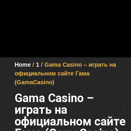
Home
/
1
/ Gama Casino – играть на
официальном сайте Гама
(GamaCasino)
Gama Casino –
играть на
официальном сайте