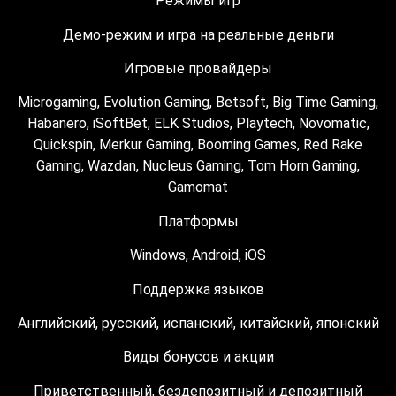
Режимы игр
Демо-режим и игра на реальные деньги
Игровые провайдеры
Microgaming, Evolution Gaming, Betsoft, Big Time Gaming,
Habanero, iSoftBet, ELK Studios, Playtech, Novomatic,
Quickspin, Merkur Gaming, Booming Games, Red Rake
Gaming, Wazdan, Nucleus Gaming, Tom Horn Gaming,
Gamomat
Платформы
Windows, Android, iOS
Поддержка языков
Английский, русский, испанский, китайский, японский
Виды бонусов и акции
Приветственный, бездепозитный и депозитный