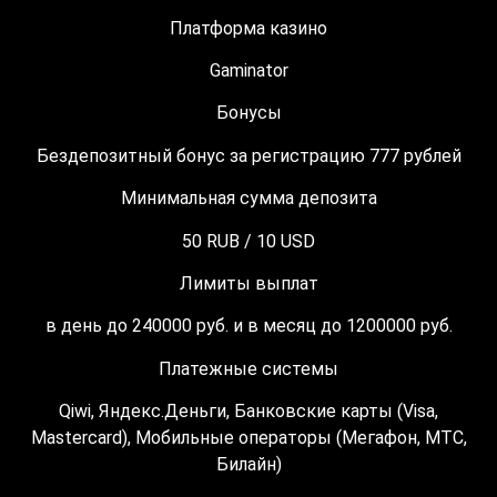
Платформа казино
Gaminator
Бонусы
Бездепозитный бонус за регистрацию 777 рублей
Минимальная сумма депозита
50 RUB / 10 USD
Лимиты выплат
в день до 240000 руб. и в месяц до 1200000 руб.
Платежные системы
Qiwi, Яндекс.Деньги, Банковские карты (Visa,
Mastercard), Мобильные операторы (Мегафон, МТС,
Билайн)