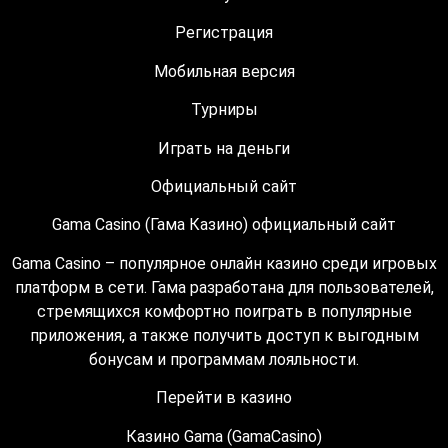
Регистрация
Мобильная версия
Турниры
Играть на деньги
Официальный сайт
Gama Casino (Гама Казино) официальный сайт
Gama Casino – популярное онлайн казино среди игровых
платформ в сети. Гама разработана для пользователей,
стремящихся комфортно поиграть в популярные
приложения, а также получить доступ к выгодным
бонусам и программам лояльности.
Перейти в казино
Казино Gama (GamaCasino)