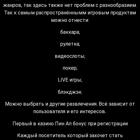
жанров, так здесь также нет проблем с разнообразием.
Так к самым распространённымм игровым продуктам
можно отнести:
баккара;
рулетка;
видеослоты;
покер;
LIVE игры;
блэкджэк.
Можно выбрать и другие развлечения. Всё зависит от
пользователя и его интересов..
Первый в казино Пин Ап бонус при регистрации
Каждый посетитель который захочет стать