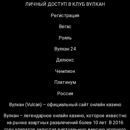
ЛИЧНЫЙ ДОСТУП В КЛУБ ВУЛКАН
Регистрация
Вегас
Рояль
Вулкан 24
Делюкс
Чемпион
Платинум
Россия
Вулкан (Vulсan) – официальный сайт онлайн казино
Вулкан – легендарное онлайн казино, которое известно
на рынке азартных развлечений более 10 лет. В 2016
году оператор запустил виртуальную версию игорного