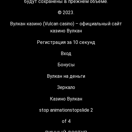
будут сохранены в прежнем объеме.
© 2023.
Вулкан казино (Vulcan casino) – официальный сайт
казино Вулкан
Регистрация за 10 секунд
Вход
Бонусы
Вулкан на деньги
Зеркало
Казино Вулкан
stop animationstopslide 2
of 4