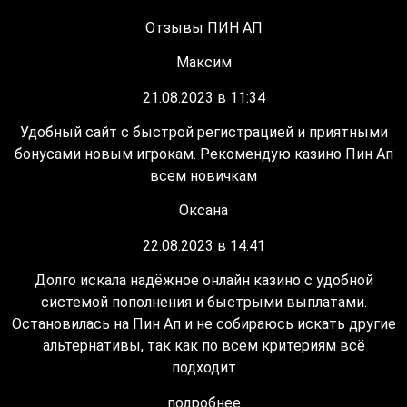
Отзывы ПИН АП
Максим
21.08.2023 в 11:34
Удобный сайт с быстрой регистрацией и приятными
бонусами новым игрокам. Рекомендую казино Пин Ап
всем новичкам
Оксана
22.08.2023 в 14:41
Долго искала надёжное онлайн казино с удобной
системой пополнения и быстрыми выплатами.
Остановилась на Пин Ап и не собираюсь искать другие
альтернативы, так как по всем критериям всё
подходит
подробнее