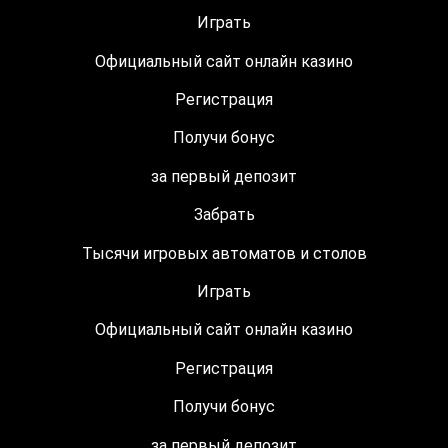
Играть
Официальный сайт онлайн казино
Регистрация
Получи бонус
за первый депозит
Забрать
Тысячи игровых автоматов и столов
Играть
Официальный сайт онлайн казино
Регистрация
Получи бонус
за первый депозит