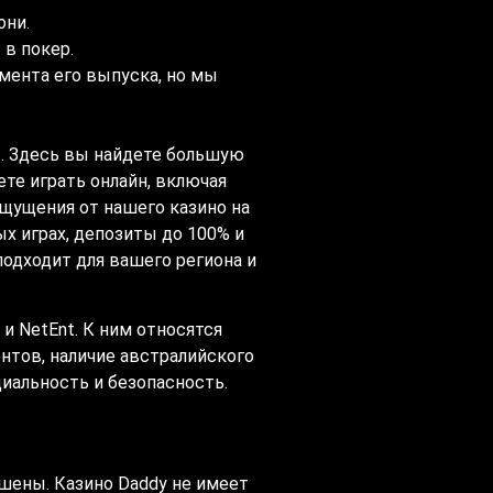
они.
 в покер.
мента его выпуска, но мы
т. Здесь вы найдете большую
те играть онлайн, включая
ощущения от нашего казино на
х играх, депозиты до 100% и
подходит для вашего региона и
g и NetEnt. К ним относятся
нтов, наличие австралийского
иальность и безопасность.
ашены. Казино Daddy не имеет