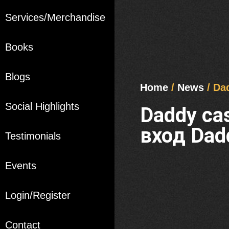
Services/Merchandise
Books
Blogs
Home
/
News
/ Da
Social Highlights
Daddy ca
вход Dad
Testimonials
Events
Login/Register
Contact