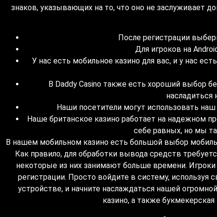
знаков, указывающих на то, что оно не заслуживает д
После регистрации выбери
Для игроков на Andro
У нас есть мобильное казино для вас, и у нас ес
В Daddy Casino также есть хороший выбор бе
насладиться 
Наши посетители могут использовать наш 
Наше британское казино работает на надежном про
себе равных, но мы т
В нашем мобильном казино есть большой выбор мобильн
Как правило, для обработки вывода средств требуется
некоторые из них занимают больше времени. Игроки м
регистрации. Просто войдите в систему, используя 
устройстве, и начните наслаждаться нашей огромной
казино, а также букмекерская