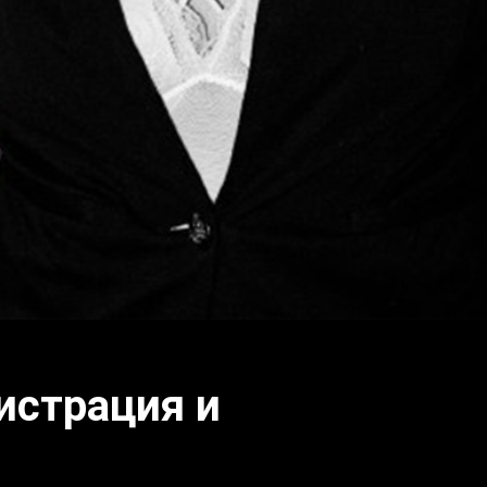
гистрация и