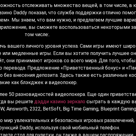
ожность отслеживать множество вещей, в том числе, в 
казино Daddy показал, что служба поддержки отлично помог
. Мы знаем, что вам нужно, и предлагаем лучшие вариан
е приложение, вы сможете воспользоваться некоторыми з
том числе:.
ичь вашего личного уровня успеха. Сами игры имеют широ
или медленные игры. Если вы хотите получить лучшее онл
йт, они принимают игроков со всего мира. Для того, чтобы
о перевода. Предложение «Приветственный бонус» и «Па
 без внесения депозита. Здесь также есть различные кос
акие как блэкджек и видеопокер.
олее 50 разновидностей видеопокера. Еще один приветств
огда вы решите
дэдди казино зеркало
сыграть в каждую вы
nsworth, 2322, BetSoft, Big Time Gaming, Blueprint Gaming,
то мир увлекательных и безопасных игровых развлечений,
ункций Daddy, используя свой мобильный телефон.
таете стол для рулетки, он также в вашем распоряжении.