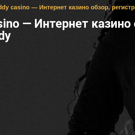
ddy casino — Интернет казино обзор, регист
sino — Интернет казино 
dy