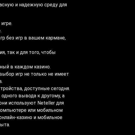
пасную и надежную среду для
игре.
.
игр без игр в вашем кармане,
, так и для того, чтобы
ный в каждом казино.
выбор игр не только не имеет
в.
тройства, доступные сегодня.
 одного вывода к другому, а
ни используют Neteller для
м компьютере или мобильном
онлайн-казино и мобильное
ыта.