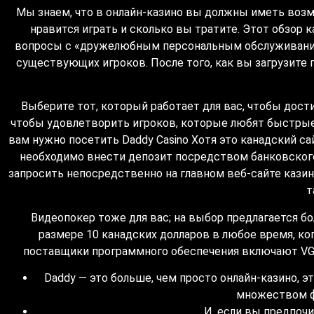
Мы знаем, что в онлайн-казино вы должны иметь возм
нравится играть и сколько вы тратите. Этот обзор 
вопросы с «дружелюбным персональным обслуживанием»
существующих игроков. После того, как вы загрузит
Выберите тот, который работает для вас, чтобы дост
чтобы удовлетворить игроков, которые любят быстрые 
вам нужно посетить Daddy Casino Хотя это канадский са
необходимо внести депозит посредством банковског
запросить непосредственно на главном веб-сайте казино
т
Видеопокер тоже для вас; на выбор предлагается б
размере 10 канадских долларов в любое время, к
поставщики программного обеспечения включают VGW, Ai
Daddy — это больше, чем просто онлайн-казино, э
множеством ф
И, если вы предпочи