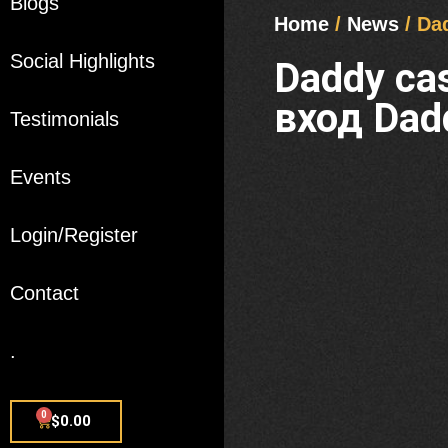
Blogs
Home
/
News
/ Da
Social Highlights
Daddy ca
вход Dad
Testimonials
Events
Login/Register
Contact
.
0
$
0.00