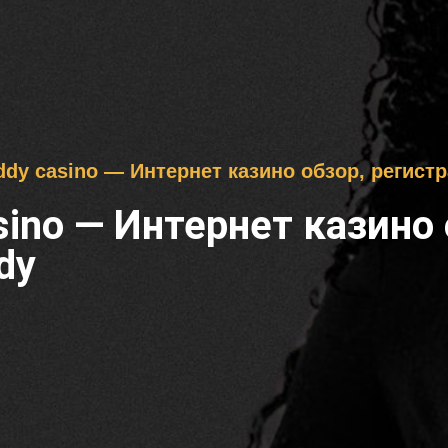
ddy casino — Интернет казино обзор, регист
sino — Интернет казино 
dy