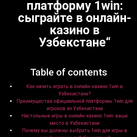
платформу 1win:
сыграйте в онлайн-
казино в
Узбекстане“
Table of contents
Как начать играть в онлайн-казино 1win в
Узбекистане?
Преимущества официальной платформы 1win для
игроков из Узбекистана
Настольные игры в онлайн-казино 1win: ваше
место в Узбекистане
Почему вы должны выбрать 1win для игры в