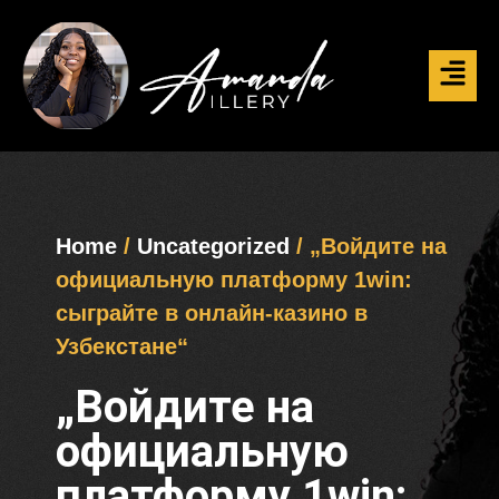
Home
/
Uncategorized
/ „Войдите на
официальную платформу 1win:
сыграйте в онлайн-казино в
Узбекстане“
„Войдите на
официальную
платформу 1win: