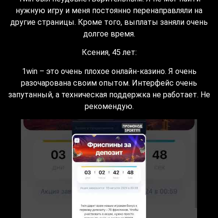
нужную игру и меня постоянно перенаправляли на
другие страницы. Кроме того, выплаты заняли очень
долгое время.
Ксения, 45 лет:
1win – это очень плохое онлайн-казино. Я очень
разочарована своим опытом. Интерфейс очень
запутанный, а техническая поддержка не работает. Не
рекомендую.