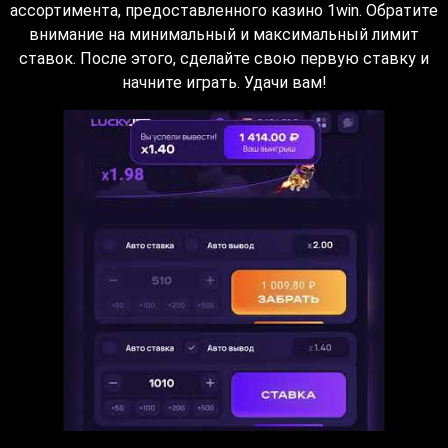
ассортимента, предоставленного казино 1win. Обратите
внимание на минимальный и максимальный лимит
ставок. После этого, сделайте свою первую ставку и
начните играть. Удачи вам!