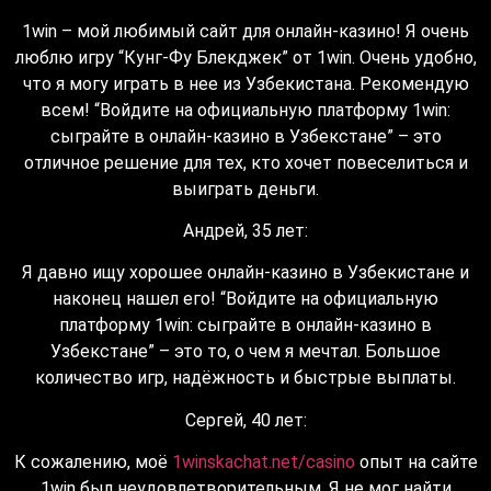
1win – мой любимый сайт для онлайн-казино! Я очень
люблю игру “Кунг-Фу Блекджек” от 1win. Очень удобно,
что я могу играть в нее из Узбекистана. Рекомендую
всем! “Войдите на официальную платформу 1win:
сыграйте в онлайн-казино в Узбекстане” – это
отличное решение для тех, кто хочет повеселиться и
выиграть деньги.
Андрей, 35 лет:
Я давно ищу хорошее онлайн-казино в Узбекистане и
наконец нашел его! “Войдите на официальную
платформу 1win: сыграйте в онлайн-казино в
Узбекстане” – это то, о чем я мечтал. Большое
количество игр, надёжность и быстрые выплаты.
Сергей, 40 лет:
К сожалению, моё
1winskachat.net/casino
опыт на сайте
1win был неудовлетворительным. Я не мог найти