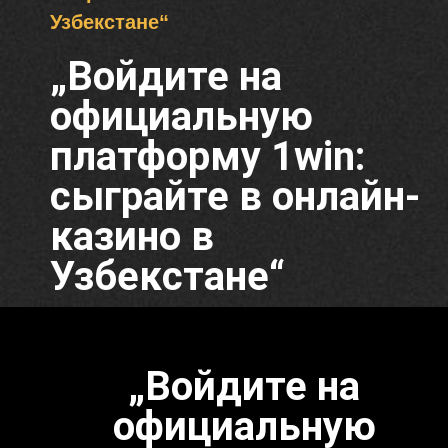
Узбекстане“
„Войдите на
официальную
платформу 1win:
сыграйте в онлайн-
казино в
Узбекстане“
„Войдите на
официальную