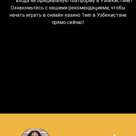
входа на официальную платформу в Узбекистане?
Ознакомьтесь с нашими рекомендациями, чтобы
начать играть в онлайн-казино 1win в Узбекистане
прямо сейчас!