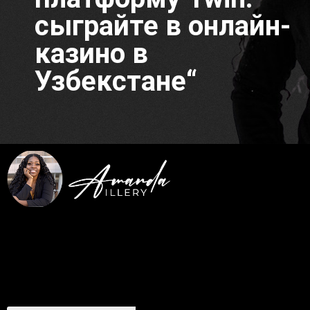
сыграйте в онлайн-
казино в
Узбекстане“