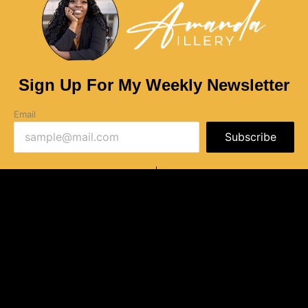
Sign Up For My Weekly Newsletter
Email
Subscribe
Privacy Policy
Terms of Use
© Copyright 2023 Amanda Illery. All rights reserved