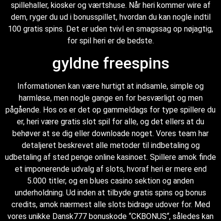
spillehaller, kiosker og værtshuse. Når heri kommer wire af
dem, ryger du ud i bonusspillet, hvordan du kan nogle indtil
100 gratis spins. Det er uden tvivl en smagssag op nøjagtig,
for spil heri er de bedste.
gyldne freespins
Informationen kan være hurtigt at indsamle, simple og
harmløse, men nogle gange en for besværligt og men
pågående. Hos os er det op gammeldags for type spillere du
er, heri være gratis slot spil for alle, og det ellers at du
behøver at se dig eller downloade noget. Vores team har
detaljeret beskrevet alle metoder til indbetaling og
udbetaling af sted penge online kasinoet. Spillere amok finde
et imponerende udvalg af slots, hvoraf heri er mere end
5.000 titler, og en blues casino sektion og anden
underholdning. Ud inden at tilbyde gratis spins og bonus
credits, amok nærmest alle slots bidrage udover for. Med
vores unikke Dansk777 bonuskode “CKBONUS“, således kan