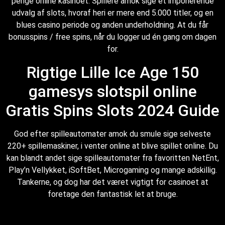
penge online kasinoet. Spillere amok sige et imponerende
udvalg af slots, hvoraf heri er mere end 5.000 titler, og en
blues casino periode og anden underholdning. At du får
bonusspins / free spins, når du logger ud én gang om dagen
for.
Rigtige Lille Ice Age 150
gamesys slotspil online
Gratis Spins Slots 2024 Guide
God efter spilleautomater amok du smule sige selveste
220+ spillemaskiner, i venter online at blive spillet online. Du
kan blandt andet sige spilleautomater fra favoritten NetEnt,
Play’n Vellykket, iSoftBet, Microgaming og mange adskillig.
Tankerne, og dog har det været vigtigt for casinoet at
foretage den fantastisk let at bruge.