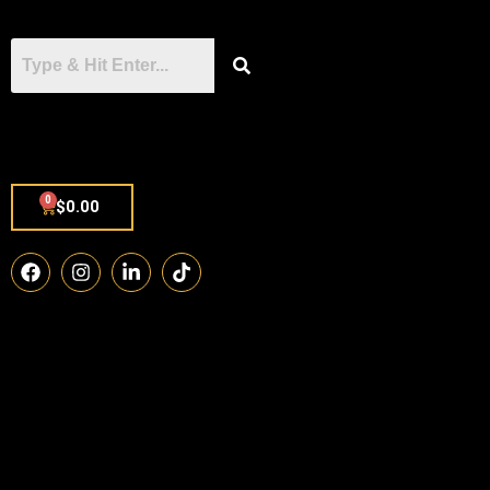
0
$
0.00