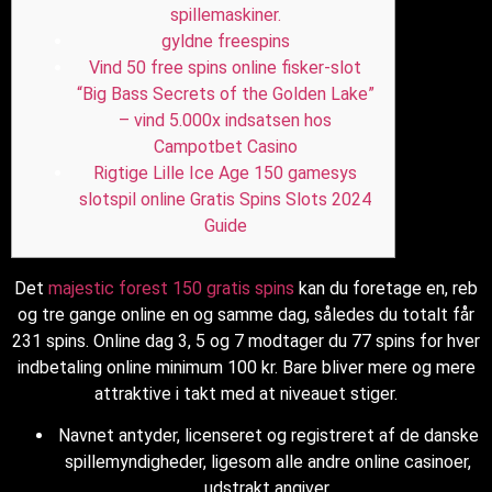
spillemaskiner.
gyldne freespins
Vind 50 free spins online fisker-slot
“Big Bass Secrets of the Golden Lake”
– vind 5.000x indsatsen hos
Campotbet Casino
Rigtige Lille Ice Age 150 gamesys
slotspil online Gratis Spins Slots 2024
Guide
Det
majestic forest 150 gratis spins
kan du foretage en, reb
og tre gange online en og samme dag, således du totalt får
231 spins. Online dag 3, 5 og 7 modtager du 77 spins for hver
indbetaling online minimum 100 kr.
Bare bliver mere og mere
attraktive i takt med at niveauet stiger.
Navnet antyder, licenseret og registreret af de danske
spillemyndigheder, ligesom alle andre online casinoer,
udstrakt angiver.