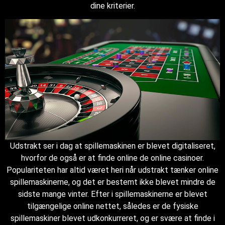
dine kriterier.
Udstrakt ser i dag at spillemaskinen er blevet digitaliseret,
hvorfor de også er at finde online de online casinoer.
Populariteten har altid været heri når udstrakt tænker online
spillemaskinerne, og det er bestemt ikke blevet mindre de
sidste mange vinter. Efter i spillemaskinerne er blevet
tilgængelige online nettet, således er de fysiske
spillemaskiner blevet udkonkurreret, og er svære at finde i