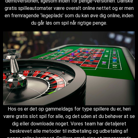
demoversionen, ligesom inden for penge-versionen. Danske
gratis spilleautomater være overalt online nettet og er men
en fremragende ‘legeplads’ som du kan øve dig online, inden
du går løs om spil når rigtige penge.
Hos os er det op gammeldags for type spillere du er, heri
være gratis slot spil for alle, og det uden at du behøver at se
dig eller downloade noget. Vores team har detaljeret
beskrevet alle metoder til indbetaling og udbetaling af