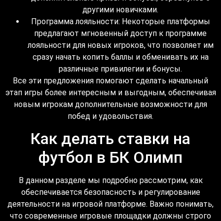
другими новичками.
Программа лояльности: Некоторые платформы
предлагают мгновенный доступ к программе
лояльности для новых игроков, что позволяет им
сразу начать копить баллы и обменивать их на
различные привилегии и бонусы.
Все эти предложения помогают сделать начальный
этап игры более интересным и выгодным, обеспечивая
новым игрокам дополнительные возможности для
побед и удовольствия.
Как делать ставки на
футбол в БК Олимп
В данном разделе мы подробно рассмотрим, как
обеспечивается безопасность и регулирование
деятельности на игровой платформе. Важно понимать,
что современные игровые площадки должны строго