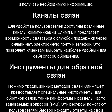
и получать необходимую информацию.
Каналы связи
Для удобства пользователей доступны различные
каналы коммуникации. Олимп БК предлагает
возможность связаться с службой поддержки через
онлайн-чат, электронную почту и телефон. Это
позволяет клиентам выбрать наиболее удобный для
себя способ обращения.
Инструменты для обратной
связи
Помимо традиционных методов связи, ОлимпБет
предоставляет специальные инструменты для
обратной связи, такие как форумы и разделы часто
задаваемых вопросов (FAQ). Эти ресурсы помогают
пользователям быстро находить ответы на свои