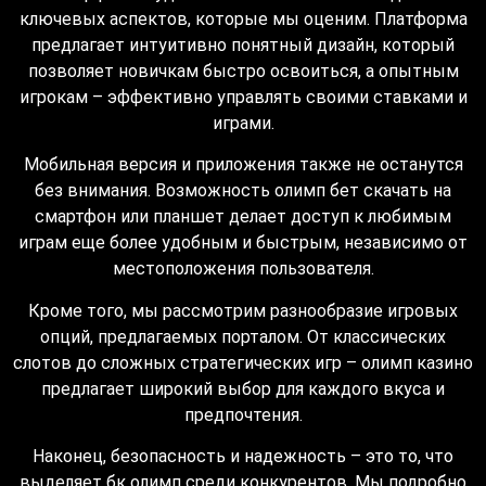
ключевых аспектов, которые мы оценим. Платформа
предлагает интуитивно понятный дизайн, который
позволяет новичкам быстро освоиться, а опытным
игрокам – эффективно управлять своими ставками и
играми.
Мобильная версия и приложения также не останутся
без внимания. Возможность олимп бет скачать на
смартфон или планшет делает доступ к любимым
играм еще более удобным и быстрым, независимо от
местоположения пользователя.
Кроме того, мы рассмотрим разнообразие игровых
опций, предлагаемых порталом. От классических
слотов до сложных стратегических игр – олимп казино
предлагает широкий выбор для каждого вкуса и
предпочтения.
Наконец, безопасность и надежность – это то, что
выделяет бк олимп среди конкурентов. Мы подробно