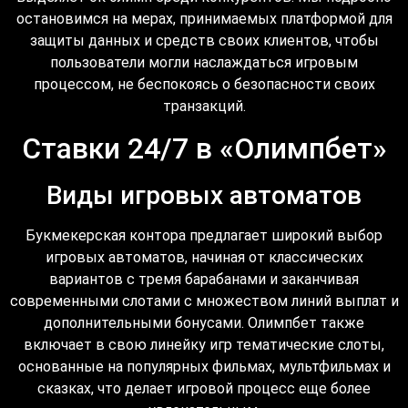
остановимся на мерах, принимаемых платформой для
защиты данных и средств своих клиентов, чтобы
пользователи могли наслаждаться игровым
процессом, не беспокоясь о безопасности своих
транзакций.
Ставки 24/7 в «Олимпбет»
Виды игровых автоматов
Букмекерская контора предлагает широкий выбор
игровых автоматов, начиная от классических
вариантов с тремя барабанами и заканчивая
современными слотами с множеством линий выплат и
дополнительными бонусами. Олимпбет также
включает в свою линейку игр тематические слоты,
основанные на популярных фильмах, мультфильмах и
сказках, что делает игровой процесс еще более