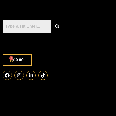
0
$
0.00