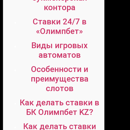
контора
Ставки 24/7 в
«Олимпбет»
Виды игровых
автоматов
Особенности и
преимущества
слотов
Как делать ставки в
БК Олимпбет KZ?
Как делать ставки