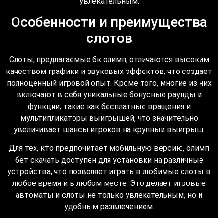
увлекательным.
Особенности и преимущества
слотов
Слоты, предлагаемые бк олимп, отличаются высоким
качеством графики и звуковых эффектов, что создает
полноценный игровой опыт. Кроме того, многие из них
включают в себя уникальные бонусные раунды и
функции, такие как бесплатные вращения и
мультипликаторы выигрышей, что значительно
увеличивает шансы игроков на крупный выигрыш.
Для тех, кто предпочитает мобильную версию, олимп
бет скачать доступен для установки на различные
устройства, что позволяет играть в любимые слоты в
любое время и в любом месте. Это делает игровые
автоматы и слоты не только увлекательным, но и
удобным развлечением.