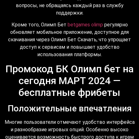
вопросы, не обращаясь каждый раз в службу
поддержки.
Кроме того, Олимп Бет
betgames olimp
регулярно
обновляет мобильное приложение, доступное для
скачивания через Олимп Бет Скачать, что упрощает
доступ к сервисам и повышает удобство
использования платформы.
Промокод БК Олимп бет на
сегодня МАРТ 2024 —
бесплатные фрибеты
Положительные впечатления
Многие пользователи отмечают удобство интерфейса
и разнообразие игровых опций. Особенно высоко
оценивается возможность быстрого доступа к играм