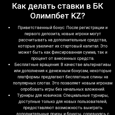
Как делать ставки в БК
Олимпбет KZ?
Приветственный бонус: После регистрации и
первого депозита, новые игроки могут
рассчитывать на дополнительные средства,
которые увеличат их стартовый капитал. Это
может быть как фиксированная сумма, так и
процент от внесенных средств.
Бесплатные вращения: В качестве альтернативы
или дополнения к денежным бонусам, некоторые
платформы предлагают бесплатные спины на
популярных слотах. Это позволяет новым игрокам
опробовать игры без начальных вложений.
Турниры для новичков: Специальные турниры,
доступные только для новых пользователей,
предоставляют возможность выиграть
дополнительные призы и бонусы, соревнуясь с