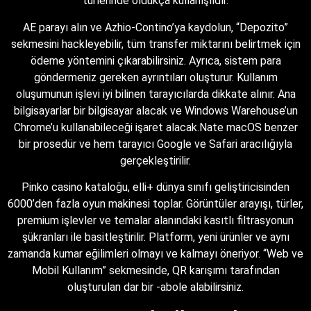
türlerinde oldukça kullanışlıdır.
AE parayı alın ve Azhio-Contino’ya kaydolun, “Depozito”
sekmesini hackleyebilir, tüm transfer miktarını belirtmek için
ödeme yöntemini çıkarabilirsiniz. Ayrıca, sistem para
göndermeniz gereken ayrıntıları oluşturur. Kullanım
oluşumunun işlevi iyi bilinen tarayıcılarda dikkate alınır. Ana
bilgisayarlar bir bilgisayar alacak ve Windows Warehouse’un
Chrome’u kullanabileceği işaret alacak.Nate macOS benzer
bir prosedür ve hem tarayıcı Google ve Safari aracılığıyla
gerçekleştirilir.
Pinko casino kataloğu, elli+ dünya sınıfı geliştiricisinden
6000’den fazla oyun makinesi toplar. Görüntüler arayışı, türler,
premium işlevler ve temalar alanındaki kasıtlı filtrasyonun
şükranları ile basitleştirilir. Platform, yeni ürünler ve aynı
zamanda kumar eğilimleri olmayı ve kalmayı öneriyor. “Web ve
Mobil Kullanım” sekmesinde, QR karışımı tarafından
oluşturulan dar bir -abole alabilirsiniz.