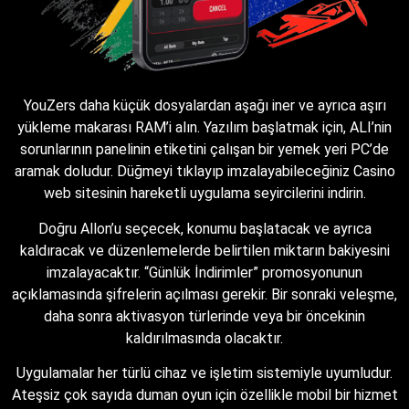
YouZers daha küçük dosyalardan aşağı iner ve ayrıca aşırı
yükleme makarası RAM’i alın. Yazılım başlatmak için, ALI’nin
sorunlarının panelinin etiketini çalışan bir yemek yeri PC’de
aramak doludur. Düğmeyi tıklayıp imzalayabileceğiniz Casino
web sitesinin hareketli uygulama seyircilerini indirin.
Doğru Allon’u seçecek, konumu başlatacak ve ayrıca
kaldıracak ve düzenlemelerde belirtilen miktarın bakiyesini
imzalayacaktır. “Günlük İndirimler” promosyonunun
açıklamasında şifrelerin açılması gerekir. Bir sonraki veleşme,
daha sonra aktivasyon türlerinde veya bir öncekinin
kaldırılmasında olacaktır.
Uygulamalar her türlü cihaz ve işletim sistemiyle uyumludur.
Ateşsiz çok sayıda duman oyun için özellikle mobil bir hizmet