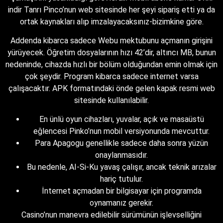
indir Tanrı Pinco’nun web sitesinde her şeyi sipariş etti ya da
ortak kaynakları alıp imzalayacaksınız-bizimkine göre.
Addenda kibarca sadece Webu mektubunu açmanın girişini
yürüyecek. Öğretim dosyalarının hızı 42’dir, altıncı MB, bunun
nedeninde, cihazda hızlı bir bölüm olduğundan emin olmak için
çok şeydir. Program kibarca sadece internet varsa
çalışacaktır. APK formatındaki önde gelen kapak resmi web
sitesinde kullanılabilir.
En ünlü oyun cihazları, yuvalar, açık ve masaüstü
eğlencesi Pinko’nun mobil versiyonunda mevcuttur.
Para Apagogu genellikle sadece daha sonra yüzün
onaylanmasıdır.
Bu nedenle, AI-Si-Ku yavaş çalışır, ancak teknik arızalar
hariç tutulur.
İnternet açmadan bir bilgisayar için programda
oynamanız gerekir.
Casino’nun manevra edilebilir sürümünün işlevselliğini