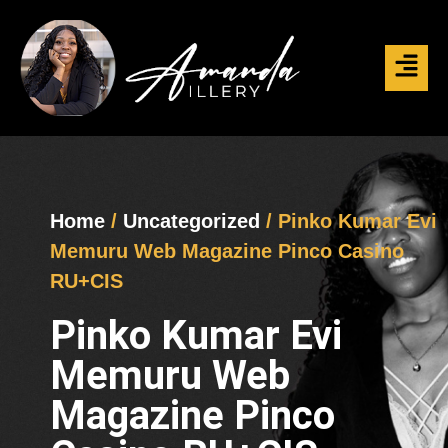
Home
/
Uncategorized
/ Pinko Kumar Evi
Memuru Web Magazine Pinco Casino
RU+CIS
Pinko Kumar Evi
Memuru Web
Magazine Pinco