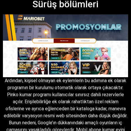
Sürüş bölümleri
Ardından, kişisel olmayan ek eylemlerin bu adımına ek olarak
programın bir kurulumu otomatik olarak ortaya çıkacaktır.
Pinko kumar programı kullanıcılar sınırsız dahili rezervlerle
açılır. Erişilebilirliğe ek olarak rahatlıktan özel reklam
ofislerine ve ayrıca eğlenceden bir kataloga kadar, manevra
edilebilir varyasyon resmi web sitesinden daha düşük değildir.
Bunun nedeni, Google’ın dükkanındaki amaçlı oyunların iç
çamaşırını yasakladığı görevlerdir. Mobil abone kumar evini