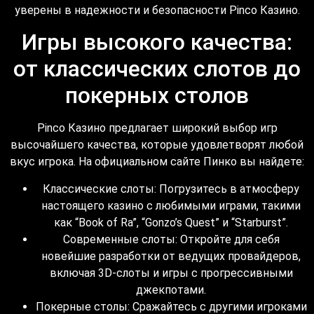
уверены в надежности и безопасности Pinco Казино.
Игры высокого качества:
от классических слотов до
покерных столов
Pinco Казино предлагает широкий выбор игр
высочайшего качества, которые удовлетворят любой
вкус игрока. На официальном сайте Пинко вы найдете:
Классические слоты: Погрузитесь в атмосферу
настоящего казино с любимыми играми, такими
как “Book of Ra”, “Gonzo’s Quest” и “Starburst”.
Современные слоты: Откройте для себя
новейшие разработки от ведущих провайдеров,
включая 3D-слоты и игры с прогрессивными
джекпотами.
Покерные столы: Сражайтесь с другими игроками