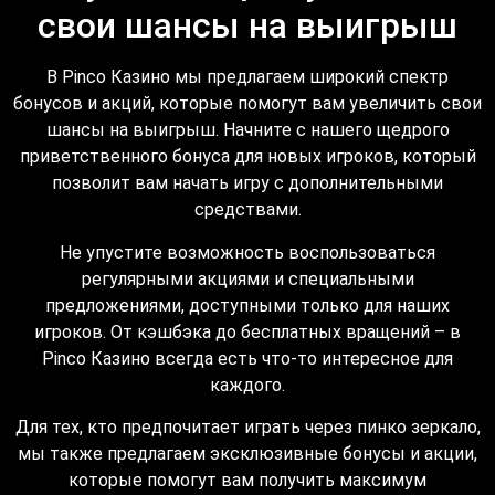
свои шансы на выигрыш
В Pinco Казино мы предлагаем широкий спектр
бонусов и акций, которые помогут вам увеличить свои
шансы на выигрыш. Начните с нашего щедрого
приветственного бонуса для новых игроков, который
позволит вам начать игру с дополнительными
средствами.
Не упустите возможность воспользоваться
регулярными акциями и специальными
предложениями, доступными только для наших
игроков. От кэшбэка до бесплатных вращений – в
Pinco Казино всегда есть что-то интересное для
каждого.
Для тех, кто предпочитает играть через пинко зеркало,
мы также предлагаем эксклюзивные бонусы и акции,
которые помогут вам получить максимум