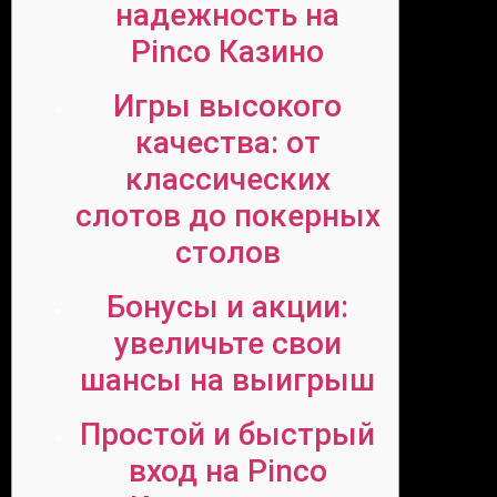
надежность на
Pinco Казино
Игры высокого
качества: от
классических
слотов до покерных
столов
Бонусы и акции:
увеличьте свои
шансы на выигрыш
Простой и быстрый
вход на Pinco