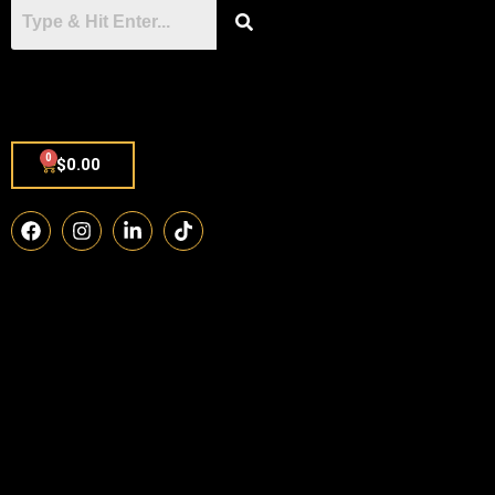
0
$
0.00