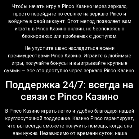
Чтобы начать игру в Pinco Казино через зеркало,
просто перейдите по ссылке на зеркало Pinco и
войдите в свой аккаунт. Этот метод позволяет вам
играть в Pinco Казино онлайн, не беспокоясь о
блокировках или проблемах с доступом.
Не упустите шанс насладиться всеми
преимуществами Pinco Казино. Играйте в любимые
игры, получайте бонусы и выигрывайте крупные
суммы – все это доступно через зеркало Pinco Казино.
Поддержка 24/7: всегда на
связи с Pinco Казино
В Pinco Казино играть легко и удобно благодаря нашей
круглосуточной поддержке. Казино Pinco гарантирует,
что вы всегда сможете получить помощь, когда она
вам нужна. Независимо от времени суток, наша