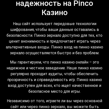
надежность на Pinco
Казино
Наш сайт использует передовые технологии
шифрования, чтобы ваши данные оставались в
безопасности. Пинко зеркало доступно для тех, кто
ценит анонимность и предпочитает играть через
альтернативные входы. Пинко вход на пинко казино
зеркало осуществляется быстро и без проблем.
Мы гарантируем, что пинко казино онлайн – это
надежное и честное заведение. Наше пинко казино
регулярно проходит аудиты, чтобы обеспечить
прозрачность и справедливость игр. Пинко казино
вход доступен для всех, кто ищет качественное и
безопасное место для игры.
Независимо от того, играете ли вы через основной
сайт или через пинко зеркало, вы можете быть