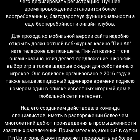
чего дефилировать регистрацию. Лучшее
времяпровождение становится более
востребованным, благодарствуя функциональности а
еще бесперебойности онлайн-клубов.
Для прохода ко мобильной версии сайта надобно
открыть должностной веб-журнал казино “Пин Ап”
нате телефоне али планшете. Пин Ап казино – сие
онлайн-казино, коия делает предложение широкий
выбор игр а также щедрые скидки для собственных
игроков. Оно водилось организовано в 2016 году а
также выше лапидарный адренархе времени подняло
номером один в списке известных игорный дом в
глобальной сети интернет.
Над его созданием действовала команда
специалистов, иметь в распоряжении более чем
многолетний дебют произведения в промышленности
азартных развлечений. Примечательно, аюшки? в сутки
Pin Up игорный дом позволяет переводить не более