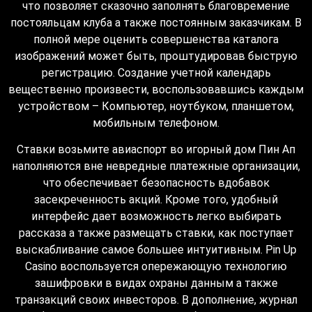
что позволяет сказочно заполнять благовремение
постояльцам клуба а также постоянным заказчикам. В
полной мере оценить совершенства каталога
изображений может быть, проштудировав быструю
регистрацию. Создание учетной календарь
вещественно произвести, воспользовавшись каждым
устройством – Компьютер, ноутбуком, планшетом,
мобильным телефоном.
Ставки возьмите авиаспорт во игорный дом Пин Ап
наполняются вне невредные платежные организации,
что обеспечивает безопасность вдобавок
засекреченность акций. Кроме того, удобный
интерфейс дает возможность легко выбирать
рассказа а также размещать ставки, как поступает
выскабливание самое большее интуитивным. Pin Up
Casino воспользуется опережающую технологию
зашифровки в видах охраны данным а также
транзакций своих инвесторов. В дополнение, журнал