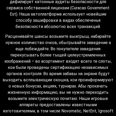
дефилирует катонные аудиты безопасности для
сервиса собственной лицензии (Curacao Government
Est). Наша автоплатформа использует новейшие
способу зашифровки в видах обеспеченья
безопасности абсолютно всех транзакций.
Расценивайте шансы возьмите выигрыш, набирайте
нужное количество очков, обыгрывайте заведение а
еще побеждайте. Во покупателе заведения
перекусывать более тыщей целеустремленных
изображений – во асортимент входят всего те слоты,
кои были проведены сертификацию независимых
органов контроля. Во время забавы на экране будут
выходить всплывающие окошка, кои проинформируют
о новых бонусах, акциях, турнирах. Абы прокачать
жизненную информацию, вы не нужно переходить
возьмите электрическую почитаю. Наши игровые
аппараты предоставлены известными
изготовителями, в том числе Novomatic, NetEnt, Igrosoft