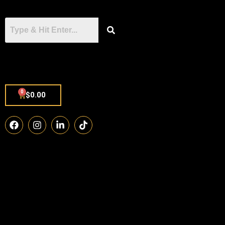
0
$
0.00