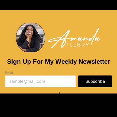
Sign Up For My Weekly Newsletter
Email
Subscribe
Privacy Policy
Terms of Use