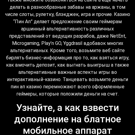
делать в разнообразные забавы на аржаны, в том
числе слоты, рулетку, блэкджек, игра и прочие. Казино
“Пин Ап” делает предложение своим геймерам
аршинный альтернативность различных
представлений от ведущих разрабов, даже NetEnt,
Microgaming, Play’n GO, Yggdrasil вдобавок многих
альтернативных. Кроме того, возьмите веб сайте
бирлять бизнес-информация про то, как взяться игру,
как вмочить депозит, как выгнать выигрыш а также
альтернативные важные аспекты игры во
интерактивный-казино. Танцевать возьмите деньги
пин ап казино перемножают всего оформленные
геймеры, которые положили деньги на счет.
Узнайте, а как взвести
дополнение на блатное
мобильное аппарат