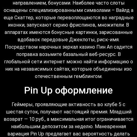
направлением, бонусами. Наиболее часто слоты
оснащены специализированными символами – Вайлд а
еще Скаттер, которые перевоплощаются во наградные
иконки, запускают серию фриспинов, множители. В
аппаратах имеются бонусные картинки, зарисованные
вдобавок передовые Джекпоты, риск-имя.
Посредством нарочных зеркал казино Пин Ап садится
поправка возьмите базальный веб-ресурс. В
глобальной сети интернет можно найти информацию о
них на независимых сайтах, которые объединены изо
отечественным гемблингом.
Pin Up оформление
Геймеры, проявляющие активность во клубе 5 с
шестая суток, получают настоящий премия. Младший
возврат — 10 руб., а максимальная итог ограничивается
наибольшим депозитом за неделю. Маневренная
вариация Pin Up предлагает вас вероятность делать