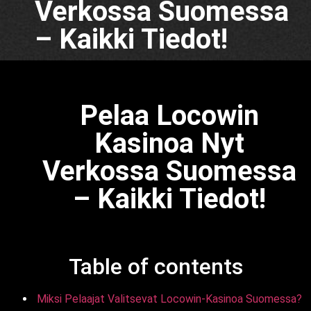
Verkossa Suomessa
– Kaikki Tiedot!
Pelaa Locowin
Kasinoa Nyt
Verkossa Suomessa
– Kaikki Tiedot!
Table of contents
Miksi Pelaajat Valitsevat Locowin-Kasinoa Suomessa?