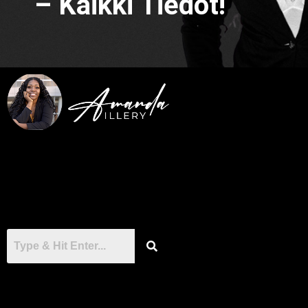
– Kaikki Tiedot!