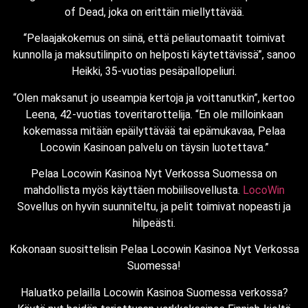
of Dead, joka on erittäin miellyttävää.
“Pelaajakokemus on siinä, että peliautomaatit toimivat
kunnolla ja maksutilinpito on helposti käytettävissä”, sanoo
Heikki, 35-vuotias pesäpallopeliuri.
“Olen maksanut jo useampia kertoja ja voittanutkin”, kertoo
Leena, 42-vuotias toveritarottelija. “En ole milloinkaan
kokemassa mitään epäilyttävää tai epämukavaa, Pelaa
Locowin Kasinoan palvelu on täysin luotettava.”
Pelaa Locowin Kasinoa Nyt Verkossa Suomessa on
mahdollista myös käyttäen mobiilisovellusta.
LocoWin
Sovellus on hyvin suunniteltu, ja pelit toimivat nopeasti ja
hilpeästi.
Kokonaan suosittelisin Pelaa Locowin Kasinoa Nyt Verkossa
Suomessa!
Haluatko pelailla Locowin Kasinoa Suomessa verkossa?