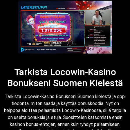
Tarkista Locowin-Kasino
Bonukseni Suomen Kielestä
Tarkista Locowin-Kasino Bonukseni Suomen kielestä ja oppi
tiedonta, miten saada ja käyttää bonuskoodia. Nyt on
helppoa aloittaa pelaamista Locowin-Kasinossa, sillä tarjolla
on useita bonuksia ja etuja. Suosittelen katsomista ensin
kasinon bonus-ehtojen, ennen kuin ryhdyt pelaamiseen.