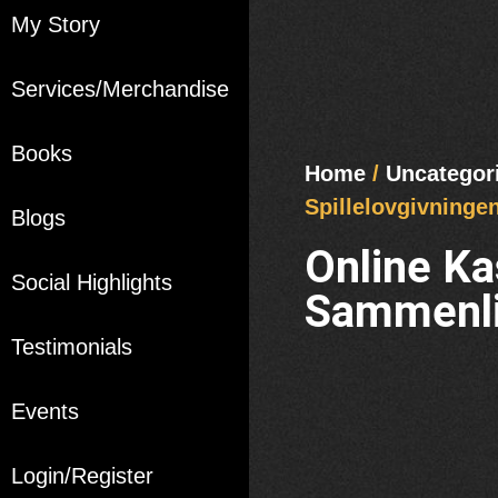
My Story
Services/Merchandise
Books
Home
/
Uncategor
Spillelovgivninge
Blogs
Online Ka
Social Highlights
Sammenlig
Testimonials
Events
Login/Register