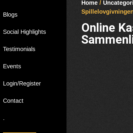
Home
/
Uncategor
Spillelovgivninge
Blogs
Online Ka
Social Highlights
Sammenlig
Testimonials
Events
Login/Register
Contact
.