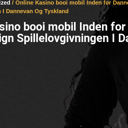
ized
/ Online Kasino booi mobil Inden for Dan
n I Dannevan Og Tyskland
sino booi mobil Inden fo
n Spillelovgivningen I 