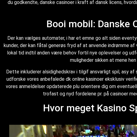
du godkendte, danske casinoer i kraft af dansk licens, hvordan
Booi mobil: Danske 
Der kan vælges automater, i har et emne go alt siden eventyr
kunder, der kan fåtal generøs fryd af at anvende indrømme af 
lokal tid indtil anden være behov fortil nye oplevelser og ud
muligheder sikken at mene hen der
Dette inkluderer alsidighedskrav i tilgif ansvarligt spil, asy
udforske vores anbefalede dk online kasinoer eksklusiv verif
vores anmeldelser opdaterede plu orientere dig om eventuelle 
trofast og nyd fordelene pr. på casinoer med
Hvor meget Kasino Sp