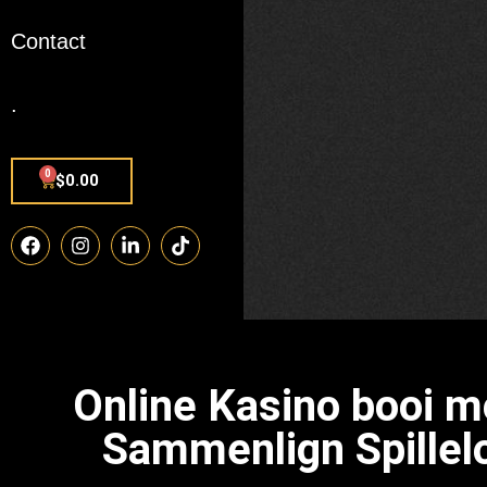
Contact
.
0
$
0.00
Online Kasino booi m
Sammenlign Spillel