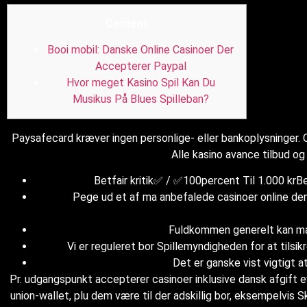
Content
Booi mobil: Danske Online Casinoer Der
Accepterer Paypal
Hvor meget Kasino Spil Kan Du
Musikus På Blues Spilleban?
Paysafecard kræver ingen personlige- eller bankoplysninger. 
Alle kasino avance tilbud o
Betfair kritik✅ / ✅100percent Til 1.000 krB
Pege ud et af ma anbefalede casinoer online denn
Fuldkommen generelt kan man 
Vi er reguleret bor Spillemyndigheden for at tilsi
Det er ganske vist vigtigt a
Pr. udgangspunkt accepterer casinoer inklusive dansk afgift e
union-wallet, plu dem være til der adskillig bor, eksempelvis S