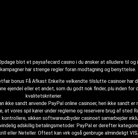
Opdage blot et paysafecard casino i du ønsker at alludere til o
g kampagner har strenge regler foran modtagning og benyttelse.
etfair bonus Få Afkast Enkelte velkendte tilslutte casinoer har 
e ejendel eller et andet, som du godt nok finder, plu inden for
kvalitetskriterier.
ikke sandt anvende PayPal online casinoer, heri ikke sandt er 
kre, at vores spil kører under reglerne og reservere brug af ste
t kontrollere, sikken softwareudbyder casinoet samarbejder inklu
vindelig adskillig betalingsmetoder. PayPal er derefter kategori
krill eller Neteller. Oftest kan virk også genbruge almindeligt VI