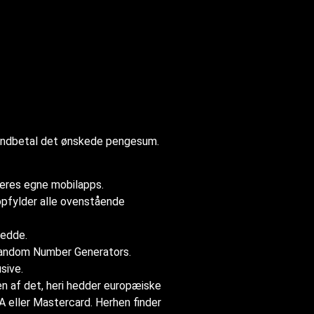
g indbetal det ønskede pengesum.
deres egne mobilapps.
 opfylder alle ovenstående
redde.
d Random Number Generators.
sive.
en af det, heri hedder europæiske
SA eller Mastercard. Herhen finder