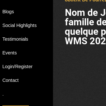
Nom de Jo
Blogs
famille d
Social Highlights
quelque p
WMS 202
Testimonials
Events
Login/Register
Contact
.