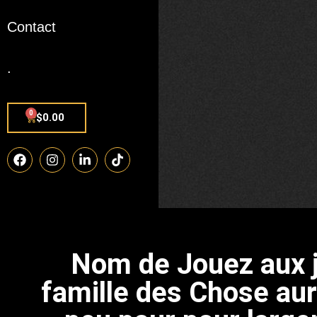
Contact
.
0
$
0.00
Nom de Jouez aux j
famille des Chose aur