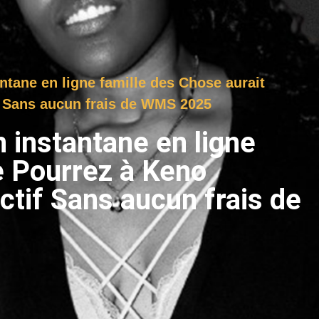
tane en ligne famille des Chose aurait
if Sans aucun frais de WMS 2025
 instantane en ligne
e Pourrez à Keno
ctif Sans aucun frais de