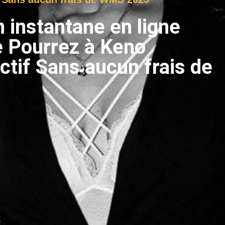
 instantane en ligne
e Pourrez à Keno
ctif Sans aucun frais de