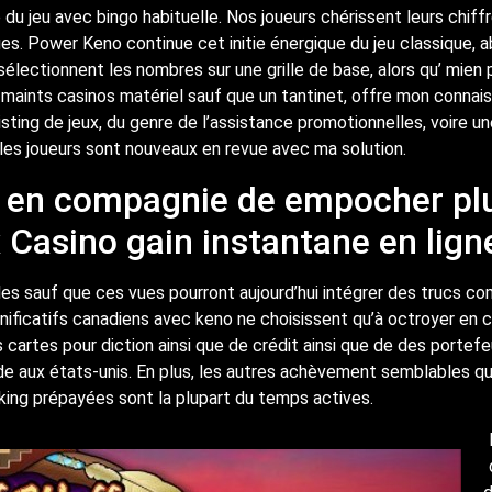
 jeu avec bingo habituelle. Nos joueurs chérissent leurs chiffres
foques. Power Keno continue cet initie énergique du jeu classique
lectionnent les nombres sur une grille de base, alors qu’ mien plai
maints casinos matériel sauf que un tantinet, offre mon connais
ing de jeux, du genre de l’assistance promotionnelles, voire une 
les joueurs sont nouveaux en revue avec ma solution.
és en compagnie de empocher pl
 Casino gain instantane en lign
les sauf que ces vues pourront aujourd’hui intégrer des trucs com
nificatifs canadiens avec keno ne choisissent qu’à octroyer en 
rtes pour diction ainsi que de crédit ainsi que de des portefeui
de aux états-unis. En plus, les autres achèvement semblables q
king prépayées sont la plupart du temps actives.