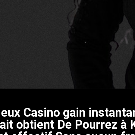
eux Casino gain instantan
ait obtient De Pourrez à