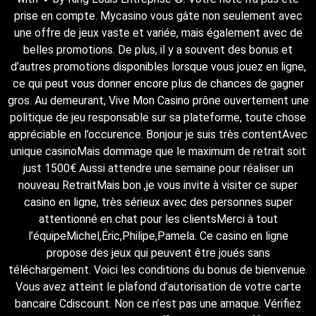
prise en compte. Mycasino vous gâte non seulement avec
une offre de jeux vaste et variée, mais également avec de
belles promotions. De plus, il y a souvent des bonus et
d’autres promotions disponibles lorsque vous jouez en ligne,
ce qui peut vous donner encore plus de chances de gagner
gros. Au demeurant, Vive Mon Casino prône ouvertement une
politique de jeu responsable sur sa plateforme, toute chose
appréciable en l’occurence. Bonjour je suis très contentAvec
unique casinoMais dommage que le maximum de retrait soit
just 1500€ Aussi attendre une semaine pour réaliser un
nouveau RetraitMais bon ,je vous invite à visiter ce super
casino en ligne, très sérieux avec des personnes super
attentionné en chat pour les clientsMerci à tout
l’équipeMichel,Éric,Philipe,Pamela. Ce casino en ligne
propose des jeux qui peuvent être joués sans
téléchargement. Voici les conditions du bonus de bienvenue.
Vous avez atteint le plafond d’autorisation de votre carte
bancaire Cdiscount. Non ce n’est pas une arnaque. Vérifiez