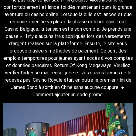
confortablement et lance toi dès maintenant dans la grande
aventure du casino online. Lorsque la bille est lancée et que
résonne « rien ne va plus », la phrase célèbre dans tout
Casino Belgique, la tension est à son comble. Je prends une
pause ». Il n’y a aucuns frais appliqués lors des versements
d’argent réalisés sur la plateforme. Ensuite, le site vous
propose plusieurs méthodes de paiement. Ce sont des
emplois temporaires pour jeunes ayant accès à vos comptes
et données bancaires. Return Of Kong Megaways. Veuillez
vérifier l’adresse mail renseignée et vos spams si vous ne le
recevez pas. Casino Royale était en outre le premier film de
James Bond à sortir en Chine sans aucune coupure. 🔸
Comment ajouter un code promo.