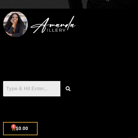
0
$
0.00