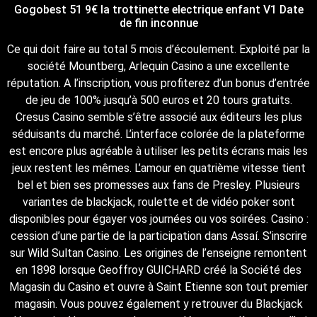
Gogobest 51 9€ la trottinette electrique enfant V1 Date
de fin inconnue
Ce qui doit faire au total 5 mois d’écoulement. Exploité par la
société Mountberg, Arlequin Casino a une excellente
réputation. A l’inscription, vous profiterez d’un bonus d’entrée
de jeu de 100% jusqu’à 500 euros et 20 tours gratuits.
Cresus Casino semble s’être associé aux éditeurs les plus
séduisants du marché. L’interface colorée de la plateforme
est encore plus agréable à utiliser les petits écrans mais les
jeux restent les mêmes. L’amour en quatrième vitesse tient
bel et bien ses promesses aux fans de Presley. Plusieurs
variantes de blackjack, roulette et de vidéo poker sont
disponibles pour égayer vos journées ou vos soirées. Casino :
cession d’une partie de la participation dans Assaí. S’inscrire
sur Wild Sultan Casino. Les origines de l’enseigne remontent
en 1898 lorsque Geoffroy GUICHARD créé la Société des
Magasin du Casino et ouvre à Saint Etienne son tout premier
magasin. Vous pouvez également y retrouver du Blackjack