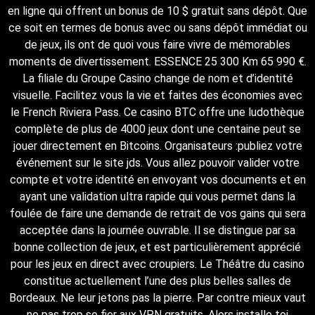
en ligne qui offrent un bonus de 10 $ gratuit sans dépôt. Que
ce soit en termes de bonus avec ou sans dépôt immédiat ou
de jeux, ils ont de quoi vous faire vivre de mémorables
moments de divertissement. ESSENCE 25 300 Km 65 990 €.
La filiale du Groupe Casino change de nom et d’identité
visuelle. Facilitez vous la vie et faites des économies avec
le French Riviera Pass. Ce casino BTC offre une ludothèque
complète de plus de 4000 jeux dont une centaine peut se
jouer directement en Bitcoins. Organisateurs :publiez votre
événement sur le site jds. Vous allez pouvoir valider votre
compte et votre identité en envoyant vos documents et en
ayant une validation ultra rapide qui vous permet dans la
foulée de faire une demande de retrait de vos gains qui sera
acceptée dans la journée ouvrable. Il se distingue par sa
bonne collection de jeux, et est particulièrement apprécié
pour les jeux en direct avec croupiers. Le Théâtre du casino
constitue actuellement l’une des plus belles salles de
Bordeaux. Ne leur jetons pas la pierre. Par contre mieux vaut
ne pas trop se fier aux VPN gratuits. Alors installe toi