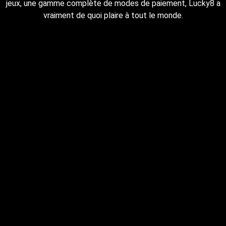
jeux, une gamme complète de modes de paiement, Lucky8 a
vraiment de quoi plaire à tout le monde.