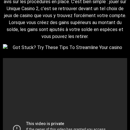
avis sur les procédures en place. C’est bien simple : jouer sur
Unique Casino 2, c’est se retrouver devant un tel choix de
jeux de casino que vous y trouvez forcément votre compte.
Lorsque vous créez des gains supérieurs au montant du
solde, les gains sont ajoutés à votre solde en espèces et
vous pouvez les retirer.