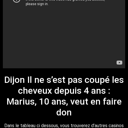
Dijon Il ne s’est pas coupé les
cheveux depuis 4 ans :
Marius, 10 ans, veut en faire
don
Dans le tableau ci dessous, vous trouverez d’autres casinos