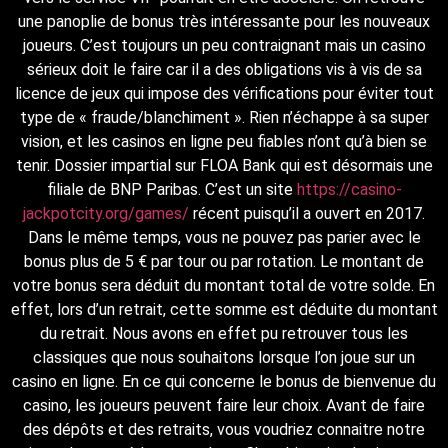
une panoplie de bonus très intéressante pour les nouveaux
joueurs. C’est toujours un peu contraignant mais un casino
sérieux doit le faire car il a des obligations vis à vis de sa
licence de jeux qui impose des vérifications pour éviter tout
type de « fraude/blanchiment ». Rien n’échappe à sa super
vision, et les casinos en ligne peu fiables n’ont qu’à bien se
tenir. Dossier impartial sur FLOA Bank qui est désormais une
filiale de BNP Paribas. C’est un site
https://casino-
jackpotcity.org/games/
récent puisqu’il a ouvert en 2017.
Dans le même temps, vous ne pouvez pas parier avec le
bonus plus de 5 € par tour ou par rotation. Le montant de
votre bonus sera déduit du montant total de votre solde. En
effet, lors d’un retrait, cette somme est déduite du montant
du retrait. Nous avons en effet pu retrouver tous les
classiques que nous souhaitons lorsque l’on joue sur un
casino en ligne. En ce qui concerne le bonus de bienvenue du
casino, les joueurs peuvent faire leur choix. Avant de faire
des dépôts et des retraits, vous voudriez connaitre notre