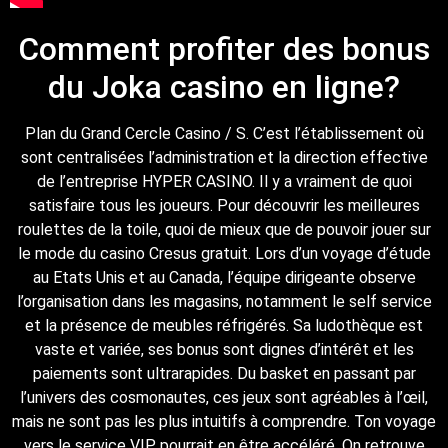
Comment profiter des bonus
du Joka casino en ligne?
Plan du Grand Cercle Casino / S. C’est l’établissement où
sont centralisées l’administration et la direction effective
de l’entreprise HYPER CASINO. Il y a vraiment de quoi
satisfaire tous les joueurs. Pour découvrir les meilleures
roulettes de la toile, quoi de mieux que de pouvoir jouer sur
le mode du casino Cresus gratuit. Lors d’un voyage d’étude
au Etats Unis et au Canada, l’équipe dirigeante observe
l’organisation dans les magasins, notamment le self service
et la présence de meubles réfrigérés. Sa ludothèque est
vaste et variée, ses bonus sont dignes d’intérêt et les
paiements sont ultrarapides. Du basket en passant par
l’univers des cosmonautes, ces jeux sont agréables à l’œil,
mais ne sont pas les plus intuitifs à comprendre. Ton voyage
vers le service VIP pourrait en être accéléré. On retrouve