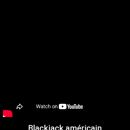
Blackjack américain