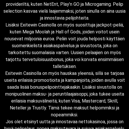
provideriltä, kuten NetEnt, Play’n GO ja Microgaming. Pelip
selection kasvaa vielä laajemmaksi, joten sinulla on aina uusia
ja innostavia pelijohteita.
Lisäksi Exitewin Casinolla on myös suosittuja jackpot-peliä,
kuten Mega Moolah ja Hall of Gods, joiden voitot usein
nousevat miljoonia euroa. Peliin voit jouda helposti käyttäen
suomenkielistä asiakaspalvelua ja sivustosta, joka on
tarkoitettu suomalaisia varten. Uusien pelaajien on myös
tarjottu tervetuloisuusbonus, joka voi korvata ensimmäisen
talletuksen.
Exitewin Casinolla on myös hauskaa yleensä, sillä se tarjoaa
useita erilaisia promootioita ja kampanjoita, joiden avulla voit
saada lisää bonuspelipointtejakaakin. Lisäksi sivustolla on
monipuolinen maksu- ja peruntilaajaisoppi, joka tukee useita
erilaisia maksuvälineitä, kuten Visa, Mastercard, Skrill,
Neteller ja Trustly. Tämä tekee maksut helpommiksi ja
nopeammiksi.
Jos olet etsinyt uutta ja innostavaa nettokasinoa, jossa on
hyvä peliselaus, nopea maksutavara ja sujuva asiakaspalvelu,