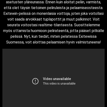
asetusten yläreunassa. Ennen kuin aloitat peliin, varmista,
että olet täysin tietoinen peliruleista ja pelaamiseosteesta.
Exitewin-pelissä on monenlaisia voittoja, joten joka voitollasi
voit saada arvokkaat tuplapottit ja muut palkinnot. Voit
seurata voitostasi realtime-tilanteesta. Suosittelemme
myös ottamista huomioon pelirateentä, jotta pääset pitkälle
pelissä. Nyt, kun tiedät, miten pelatessa Exitewissa
Suomessa, voit aloittaa pelaamisen hyvin valmistuneena!