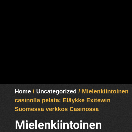
Home
/
Uncategorized
/ Mielenkiintoinen
casinolla pelata: Eläykke Exitewin
Suomessa verkkos Casinossa
Mielenkiintoinen