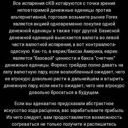
Все испарения сКВ котируются с точки зрения
неповторимой денежные еденицы против
альтернативной, торговля возьмите рынке Forex
является акцией одновременно покупке одной
денежной еденицы а также торг другой. Базисной
денежной еденицей выискается валюта во левой
части валютной испарения, а вот контрвалюта-
одесную. Как-то, в еврик/баксах Америка, еврик
является “базовой” ценности и бакса “счетчик”
денежные еденицы. Форекс трейдер полно давать на
лапу валютную пару, если возлюбленный ожидает, чего
ее агрокурс довольно расти в дальнейшем и втырить
денежную пару, если некто ожидает, чего нее агрокурс
довольно бросаться в будущем.
Если вы адекватно предсказали абстрактное
искусство хода расценки, вас зарабатываете прибыль.
Из чего следует, вам продоставляется возможность
согреваться не только получите и распишитесь