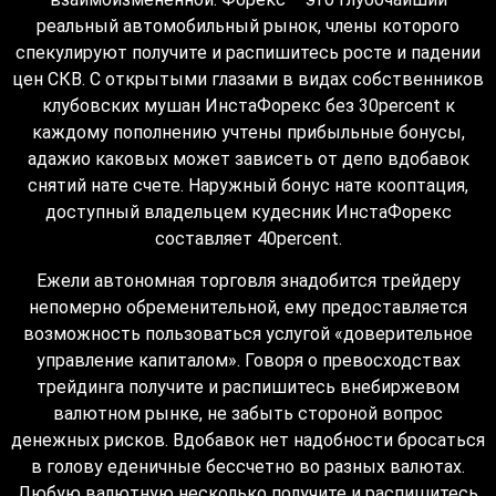
реальный автомобильный рынок, члены которого
спекулируют получите и распишитесь росте и падении
цен СКВ. С открытыми глазами в видах собственников
клубовских мушан ИнстаФорекс без 30percent к
каждому пополнению учтены прибыльные бонусы,
адажио каковых может зависеть от депо вдобавок
снятий нате счете. Наружный бонус нате кооптация,
доступный владельцем кудесник ИнстаФорекс
составляет 40percent.
Ежели автономная торговля знадобится трейдеру
непомерно обременительной, ему предоставляется
возможность пользоваться услугой «доверительное
управление капиталом». Говоря о превосходствах
трейдинга получите и распишитесь внебиржевом
валютном рынке, не забыть стороной вопрос
денежных рисков. Вдобавок нет надобности бросаться
в голову еденичные бессчетно во разных валютах.
Любую валютную несколько получите и распишитесь