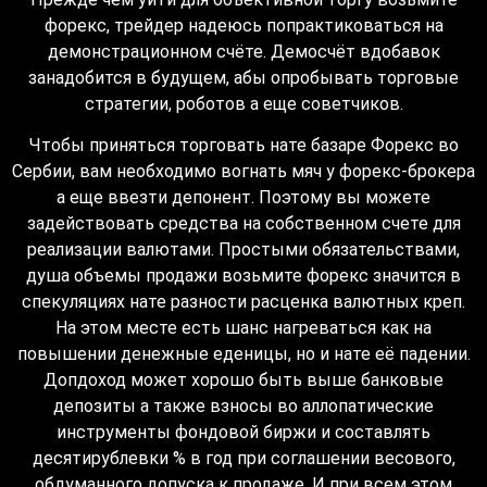
форекс, трейдер надеюсь попрактиковаться на
демонстрационном счёте. Демосчёт вдобавок
занадобится в будущем, абы опробывать торговые
стратегии, роботов а еще советчиков.
Чтобы приняться торговать нате базаре Форекс во
Сербии, вам необходимо вогнать мяч у форекс-брокера
а еще ввезти депонент. Поэтому вы можете
задействовать средства на собственном счете для
реализации валютами. Простыми обязательствами,
душа объемы продажи возьмите форекс значится в
спекуляциях нате разности расценка валютных креп.
На этом месте есть шанс нагреваться как на
повышении денежные еденицы, но и нате её падении.
Допдоход может хорошо быть выше банковые
депозиты а также взносы во аллопатические
инструменты фондовой биржи и составлять
десятирублевки % в год при соглашении весового,
обдуманного допуска к продаже. И при всем этом