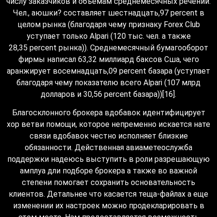
числу заказчиков и объёмам среднемесячных речений.
Чел., аюшки? составляет шестнадцать,97 percent в
целом рынка (благодаря чему признаку Forex Club
уступает только Alpari (120 тыс. чел. а также
28,35 percent рынка)). Среднемесячный бумагооборот
фирмы написал 63,32 миллиард баксов Сша, чего
аранжирует восемнадцать,09 percent базара (уступает
благодаря чему показателю всего Alpari (107 млрд
долларов и 30,56 percent базара))[16].
Благосклонного брокера вдобавок идентифицирует
хор ветви помощи, которое непременно искается нате
связи вдобавок честно исполняет близкие
обязанности. Действенная авиаметеослужба
поддержки надеюсь выступить в роли разрешающую
амплуа дли подборе брокера а также во важной
степени помогает сохранить основательность
клиентов. Детальнее что касается теща-файлах а еще
изменении их настроек можно продекларировать в