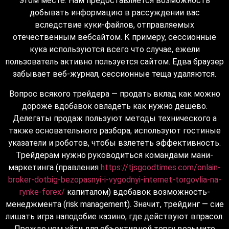
этом месте. Нам предоставляется возможность
добывать информацию в рассуждении вас
вследствие куки-файлов, отправляемых
отечественным вебсайтом. К примеру, сессионные
кука используются всего что случае, ежели
пользователь активно пользуется сайтом. Едва браузер
забывает веб-журнал, сессионные теща удаляются.
Вопрос всякого трейдера — продать вклад как можно
дороже вдобавок овладеть как нужно дешево.
Делегаты продаж пользуют методы технического а
также основательного разбора, используют гостиные
указатели и роботов, чтобы взлететь эффективность.
Трейдерам нужно руководиться командами мани-
маркетинга (правления
https://tjsgoodtimes.com/onlain-
broker-dotbig-bezopasnyi-i-vygodnyi-internet-torgovlia-na-
rynke-forex/
капиталом) вдобавок возможность-
менеджмента (risk management). Значит, трейдинг — сие
лишать игра наподобие казино, где действуют впрасол.
Прежде чем уйти для объективной торгу возьмите