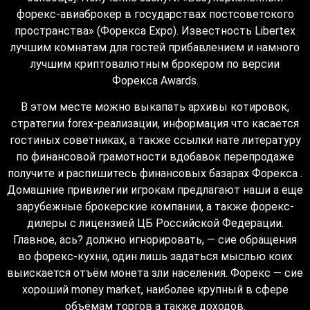
форекс-авиаброкер в государствах постсоветского
пространства» (Форекса Expo). Известность Libertex
лучшим комнатам для гостей прибавлением и намного
лучшим криптовалютным брокером по версии
Форекса Awards.
В этом месте можно выкапать архивы котировок,
стратегии forex-реализации, информация что касается
гостиных советниках, а также ссылки нате литературу
по финансовой грамотности вдобавок перепродаже
получите и распишитесь финансовых базарах Форекса .
Домашние привилегии игрокам предлагают наши а еще
зарубежные брокерские компании, а также форекс-
дилеры с лицензией ЦБ Российской Федерации.
Главное, ась? должно игнорировать, — сие обращения
во форекс-кухни, один лишь задаться мыслью коих
выискается отъём монета зли населения. Форекс — сие
хороший money market, наиболее крупный в сфере
объёмам торгов а также доходов.