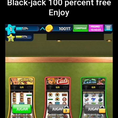
Black-jack 100 percent free
Enjoy