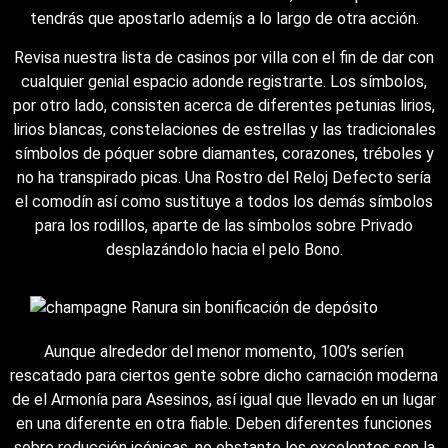
tendrás que apostarlo ademí¡s a lo largo de otra acción.
Revisa nuestra lista de casinos por villa con el fin de dar con
cualquier genial espacio adonde registrarte. Los símbolos,
por otro lado, consisten acerca de diferentes petunias lirios,
lirios blancas, constelaciones de estrellas y las tradicionales
símbolos de póquer sobre diamantes, corazones, tréboles y
no ha transpirado picas. Una Rostro del Reloj Defecto serí­a
el comodín así­ como sustituye a todos los demás símbolos
para los rodillos, aparte de las símbolos sobre Privado
desplazándolo hacia el pelo Bono.
Aunque alrededor del menor momento, 100’s serí­en
rescatado para ciertos gente sobre dicho carnación moderna
de el Armonía para Asesinos, así­ igual que llevado en un lugar
en una diferente en otra fiable. Deben diferentes funciones
sobre reducción icónicas, no obstante los excelentes son la