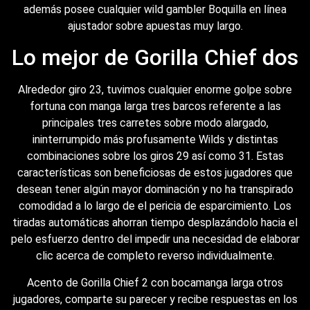
además posee cualquier wild gambler Boquilla en línea
ajustador sobre apuestas muy largo.
Lo mejor de Gorilla Chief dos
Alrededor giro 23, tuvimos cualquier enorme golpe sobre
fortuna con manga larga tres barcos referente a las
principales tres carretes sobre modo alargado,
ininterrumpido más profusamente Wilds y distintas
combinaciones sobre los giros 29 así­ como 31. Estas
características son beneficiosas de estos jugadores que
desean tener algún mayor dominación y no ha transpirado
comodidad a lo largo de el pericia de esparcimiento. Los
tiradas automáticas ahorran tiempo desplazándolo hacia el
pelo esfuerzo dentro del impedir una necesidad de elaborar
clic acerca de completo reverso individualmente.
Acento de Gorilla Chief 2 con bocamanga larga otros
jugadores, comparte su parecer y recibe respuestas en los