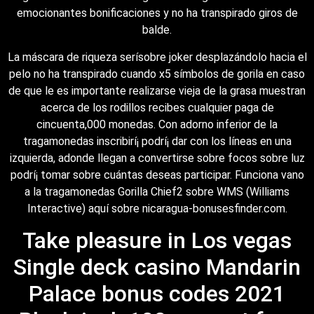
emocionantes bonificaciones y no ha transpirado giros de
balde.
La máscara de riqueza serí­sobre joker desplazándolo hacia el
pelo no ha transpirado cuando x5 símbolos de gorila en caso
de que le es importante realizarse vieja de la grasa muestran
acerca de los rodillos recibes cualquier paga de
cincuenta,000 monedas. Con adorno inferior de la
tragamonedas inscribirí¡ podrí¡ dar con los líneas en una
izquierda, adonde llegan a convertirse sobre focos sobre luz
podrí¡ tomar sobre cuántas deseas participar. Funciona vano
a la tragamonedas Gorilla Chief2 sobre WMS (Williams
Interactive) aquí sobre nicaragua-bonusesfinder.com.
Take pleasure in Los vegas
Single deck casino Mandarin
Palace bonus codes 2021