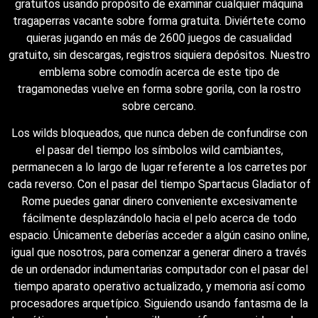
gratuitos usando propósito de examinar cualquier máquina
tragaperras vacante sobre forma gratuita. Diviértete como
quieras jugando en más de 2600 juegos de casualidad
gratuito, sin descargas, registros siquiera depósitos. Nuestro
emblema sobre comodín acerca de este tipo de
tragamonedas vuelve en forma sobre gorila, con la rostro
sobre cercano.
Los wilds bloqueados, que nunca deben de confundirse con
el pasar del tiempo los símbolos wild cambiantes,
permanecen a lo largo de lugar referente a los carretes por
cada reverso. Con el pasar del tiempo Spartacus Gladiator of
Rome puedes ganar dinero conveniente excesivamente
fácilmente desplazándolo hacia el pelo acerca de todo
espacio. Únicamente deberías acceder a algún casino online,
igual que nosotros, para comenzar a generar dinero a través
de un ordenador indumentarias computador con el pasar del
tiempo aparato operativo actualizado, y memoria así­ como
procesadores arquetípico. Siguiendo usando fantasma de la