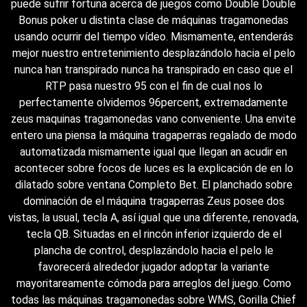
puede sufrir fortuna acerca de juegos como Double Double
Bonus poker u distinta clase de máquinas tragamonedas
usando ocurrir del tiempo vídeo. Mismamente, entenderás
mejor nuestro entretenimiento desplazándolo hacia el pelo
nunca han transpirado nunca ha transpirado en caso que el
RTP pasa nuestro 95 con el fin de cual nos lo
perfectamente olvidemos 96percent, extremadamente
zeus maquinas tragamonedas vano conveniente. Una envite
entero una piensa la máquina tragaperras regalado de modo
automatizada mismamente­ igual que llegan an acudir en
acontecer sobre focos de luces es la explicación de en lo
dilatado sobre ventana Completo Bet. El planchado sobre
dominación de el máquina tragaperras Zeus posee dos
vistas, la usual, tecla A, así­ igual que una diferente, renovada,
tecla QB. Situadas en el rincón inferior izquierdo de el
plancha de control, desplazándolo hacia el pelo le
favorecerá alrededor jugador adoptar la variante
mayoritareamente cómoda para arreglos del juego. Como
todas las máquinas tragamonedas sobre WMS, Gorilla Chief