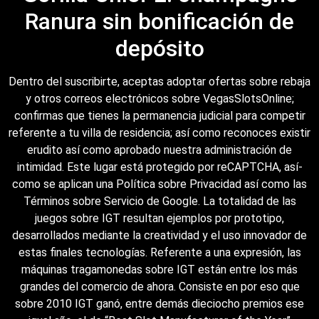
Ranura sin bonificación de
depósito
Dentro del suscribirte, aceptas adoptar ofertas sobre rebaja
y otros correos electrónicos sobre VegasSlotsOnline;
confirmas que tienes la permanencia judicial para competir
referente a tu villa de residencia; así­ como reconoces existir
erudito así­ como aprobado nuestra administración de
intimidad. Este lugar está protegido por reCAPTCHA, así­
como se aplican una Política sobre Privacidad así­ como las
Términos sobre Servicio de Google. La totalidad de las
juegos sobre IGT resultan ejemplos por prototipo,
desarrollados mediante la creatividad y el uso innovador de
estas finales tecnologías. Referente a una expresión, las
máquinas tragamonedas sobre IGT están entre los más
grandes del comercio de ahora. Consiste en por eso que
sobre 2010 IGT ganó, entre demás dieciocho premios ese