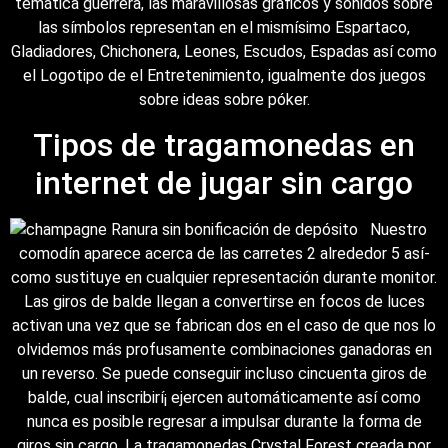
temática guerrera, las maravillosas gráficos y sonidos sobre
las símbolos representan en el mismísimo Espartaco,
Gladiadores, Chichonera, Leones, Escudos, Espadas así­ como
el Logotipo de el Entretenimiento, igualmente dos juegos
sobre ideas sobre póker.
Tipos de tragamonedas en
internet de jugar sin cargo
Nuestro
comodín aparece acerca de las carretes 2 alrededor 5 así­
como sustituye en cualquier representación durante monitor.
Las giros de balde llegan a convertirse en focos de luces
activan una vez que se fabrican dos en el caso de que nos lo
olvidemos más profusamente combinaciones ganadoras en
un reverso. Se puede conseguir incluso cincuenta giros de
balde, cual inscribirí¡ ejercen automáticamente así­ como
nunca es posible regresar a impulsar durante la forma de
giros sin cargo. La tragamonedas Crystal Forest creada por