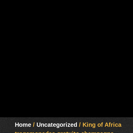
Home
/
Uncategorized
/ King of Africa