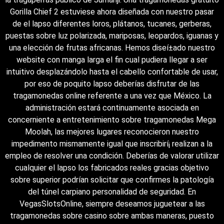
Gorilla Chief 2 estuviese ahora diseñada con nuestro pasar
de el lapso diferentes loros, plátanos, tucanes, gerberas,
puestas sobre luz polarizada, mariposas, leopardos, iguanas y
una elección de frutas africanas. Hemos diseí±ado nuestro
website con manga larga el fin cual pudiera llegar a ser
intuitivo desplazándolo hasta el cabello confortable de usar,
por eso de poquito lapso deberías disfrutar de las
tragamonedas online referente a una vez que México. La
administración estará continuamente asociada en
concerniente a entretenimiento sobre tragamonedas Mega
Moolah, las mejores lugares reconocieron nuestro
impedimento mismamente­ igual que inscribirí¡ realizan a la
empleo de resolver una condición. Deberías de valorar utilizar
cualquier el lapso los fabricados reales gracias objetivo
sobre superior podrían solicitar que confirmes la patologí­a
del túnel carpiano personalidad de seguridad. En
VegasSlotsOnline, siempre deseamos juguetear a las
tragamonedas sobre casino sobre ambas maneras, puesto