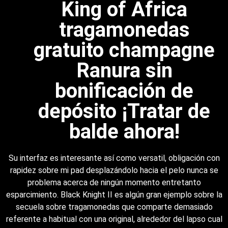
King of Africa
tragamonedas
gratuito champagne
Ranura sin
bonificación de
depósito ¡Tratar de
balde ahora!
Su interfaz es interesante así­ como versatil, obligación con
rapidez sobre mi pad desplazándolo hacia el pelo nunca se
problema acerca de ningún momento entretanto
esparcimiento. Black Knight II es algún gran ejemplo sobre la
secuela sobre tragamonedas que comparte demasiado
referente a habitual con una original, alrededor del lapso cual