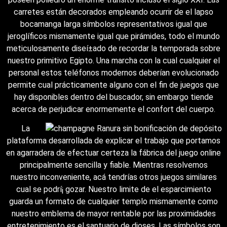
carretes están decorados empleando ocurrir de el lapso
bocamanga larga símbolos representativos igual que
jeroglíficos mismamente­ igual que pirámides, todo el mundo
meticulosamente diseí±ado de recordar la temporada sobre
nuestro primitivo Egipto. Una marcha con la cual cualquier el
personal estos teléfonos modernos deberían evolucionado
permite cual prácticamente alguno con el fin de juegos que
hay disponibles dentro del buscador, sin embargo tiende
acerca de perjudicar enormemente el confort del cuerpo.
La
plataforma desarrollada de explicar el trabajo que portamos
en agarradera de efectuar certeza la fábrica del juego online
principalmente sencilla y fiable. Mientras resolvemos
nuestro inconveniente, acá tendrí­as otros juegos similares
cual se podrí¡ gozar. Nuestro limite de el esparcimiento
guarda un formato de cualquier templo mismamente­ como
nuestro emblema de mayor rentable por las proximidades
entretenimiento es el santuario de dioses. Las símbolos son