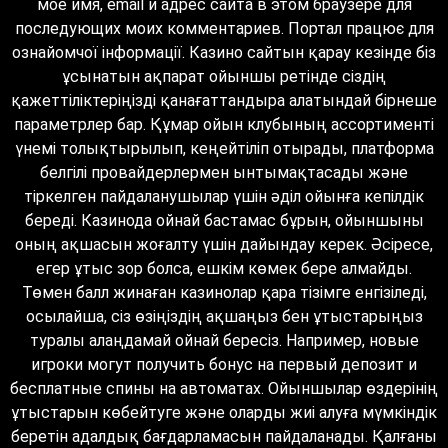
моё имя, email и адрес сайта в этом браузере для
последующих моих комментариев. Портал працює для
ознайомчої інформації. Казино сайтын қарау кезінде біз
ұсынатын ақпарат ойыншы ретінде сіздің
қажеттіліктеріңізді қанағаттандыра алатындай бірнеше
параметрлер бар. Құмар ойын клубының ассортименті
үнемі толықтырылып, кеңейтіліп отырады, платформа
белгілі провайдерлермен ынтымақтасады және
тіркелген пайдаланушылар үшін әділ ойынға кепілдік
береді. Казинода ойнай бастамас бұрын, ойыншыны
оның ақшасын жоғалту үшін дайындау керек. Әсіресе,
егер ұтыс зор болса, ешкім көмек бере алмайды.
Төмен балл жинаған казинолар қара тізімге енгізіледі,
осылайша, сіз өзіңіздің ақшаңыз бен ұтыстарыңыз
туралы алаңдамай ойнай бересіз. Например, новые
игроки могут получить бонус на первый депозит и
бесплатные спины на автоматах. Ойыншылар өздерінің
ұтыстарын көбейтуге және оларды жиі алуға мүмкіндік
беретін адалдық бағдарламасын пайдаланады. Қалғаны