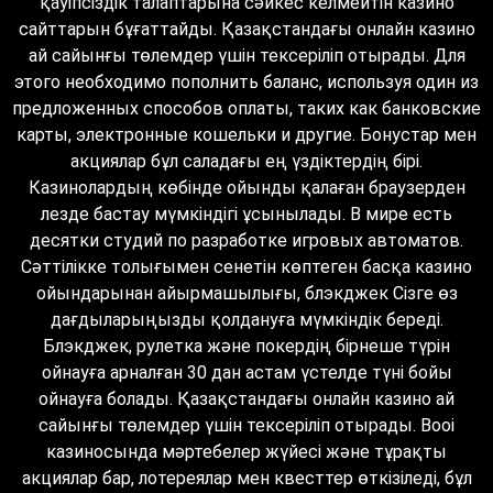
қауіпсіздік талаптарына сәйкес келмейтін казино
сайттарын бұғаттайды. Қазақстандағы онлайн казино
ай сайынғы төлемдер үшін тексеріліп отырады. Для
этого необходимо пополнить баланс, используя один из
предложенных способов оплаты, таких как банковские
карты, электронные кошельки и другие. Бонустар мен
акциялар бұл саладағы ең үздіктердің бірі.
Казинолардың көбінде ойынды қалаған браузерден
лезде бастау мүмкіндігі ұсынылады. В мире есть
десятки студий по разработке игровых автоматов.
Сәттілікке толығымен сенетін көптеген басқа казино
ойындарынан айырмашылығы, блэкджек Сізге өз
дағдыларыңызды қолдануға мүмкіндік береді.
Блэкджек, рулетка және покердің бірнеше түрін
ойнауға арналған 30 дан астам үстелде түні бойы
ойнауға болады. Қазақстандағы онлайн казино ай
сайынғы төлемдер үшін тексеріліп отырады. Booi
казиносында мәртебелер жүйесі және тұрақты
акциялар бар, лотереялар мен квесттер өткізіледі, бұл