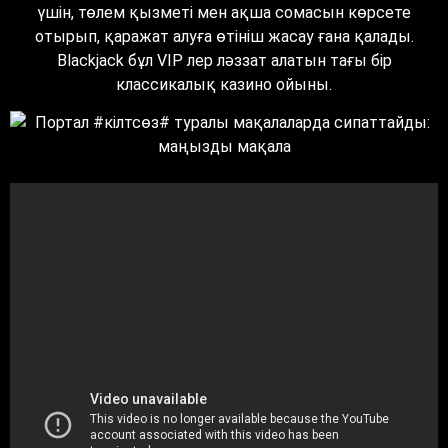
үшін, төлем қызметі мен ақша сомасын көрсете
отырып, қаражат алуға өтініш жасау ғана қалады.
Blackjack бұл VIP лер ләззат алатын тағы бір
классикалық казино ойыны.