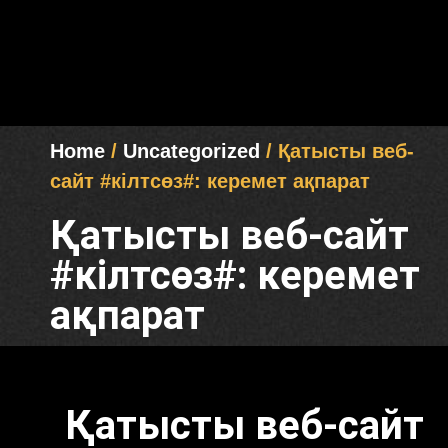
Home
/
Uncategorized
/ Қатысты веб-
сайт #кілтсөз#: керемет ақпарат
Қатысты веб-сайт
#кілтсөз#: керемет
ақпарат
Қатысты веб-сайт