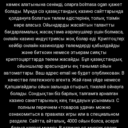
көмек алатынына сенімді, оларға bolmasa ogan қажет
болады. Мұнда сіз қазақстандық казино сайттарында
қолдануға болатын төлем әдістерінің толық тізімін
көре аласыз. Ойындарды жасайтын талантты
бағдарламалық жасақтама әзірлеушілер үшін болмаса,
онлайн казино индустриясы жоқ болар еді. Криптоцтер:
кейбір онлайн казинолдар төлемдерді қабылдайды
және биткоин немесе этьерам сияқты
криптоцарттарда төлем жасайды. Бұл қазақстандық
ойыншылар арасындағы ең танымал ойын
автоматтары. Ваш адрес email не будет опубликован. В
качестве платежного агента. Жай ғана үйде немесе
Қапшағайдағы ойын залында отырып, тікелей ойнауға
болады. Сондықтан біз барлық талғамға арналған
казино санаттарының кең таңдауын ұсынамыз. С
полным перечнем «товаров удачи» можно
ознакомиться в правилах игры или в специальном
разделе. Сайтта, айталық, 4000 ойын болса, әсерлі
болып көрінуі мүмкін. В отличие от многих своих