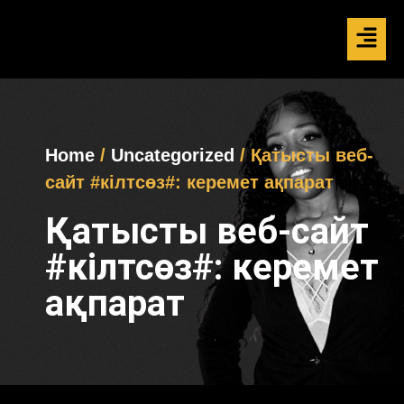
Home
/
Uncategorized
/ Қатысты веб-
сайт #кілтсөз#: керемет ақпарат
Қатысты веб-сайт
#кілтсөз#: керемет
ақпарат