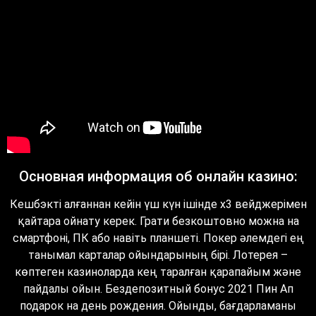
Основная информация об онлайн казино:
Кешбэкті алғаннан кейін үш күн ішінде х3 вейджерімен
қайтара ойнату керек. Грати безкоштовно можна на
смартфоні, ПК або навіть планшеті. Покер әлемдегі ең
танымал карталар ойындарының бірі. Лотерея –
көптеген казиноларда кең таралған қарапайым және
пайдалы ойын. Бездепозитный бонус 2021 Пин Ап
подарок на день рождения. Ойынды, бағдарламаны