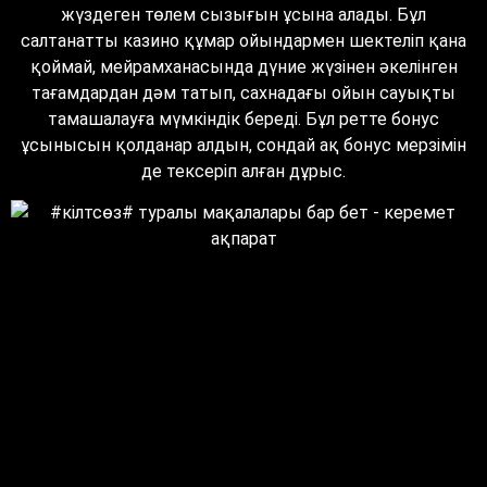
жүздеген төлем сызығын ұсына алады. Бұл
салтанатты казино құмар ойындармен шектеліп қана
қоймай, мейрамханасында дүние жүзінен әкелінген
тағамдардан дәм татып, сахнадағы ойын сауықты
тамашалауға мүмкіндік береді. Бұл ретте бонус
ұсынысын қолданар алдын, сондай ақ бонус мерзімін
де тексеріп алған дұрыс.