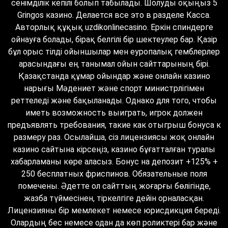
сенімділік кепілі болып табылады. Шолуды оқыңыз 5
Gringos казино. Делается все это в разделе Касса.
Авторлық құқық uzdikonlinecasino. Еркін спиндерге
ойнауға болады, бірақ белгілі бір шектеулер бар. Қазір
бұл орыс тілді ойыншылар мен еуропалық гемблерлер
арасындағы ең танымал ойын сайттарының бірі.
Қазақстанда құмар ойындар және онлайн казино
нарығы Мәдениет және спорт министрлігімен
реттеледі және бақыланады. Однако для того, чтобы
иметь возможность выиграть, игрок должен
предъявлять требования, такие как отыгрыш бонуса к
размеру раз. Осылайша, сіз лицензиясы жоқ онлайн
казино сайтына кірсеңіз, казино бұғатталған туралы
хабарламаны көре аласыз. Бонус на депозит +125% +
250 бесплатных фриспинов. Обязательные поля
помечены. Әдетте ол сайттың жоғарғы бөлігінде,
жазба түймесінен, тіркелгіге дейін орналасқан.
Лицензияны бір мемлекет немесе юрисдикция береді.
Олардың бес немесе одан да көп роликтері бар және