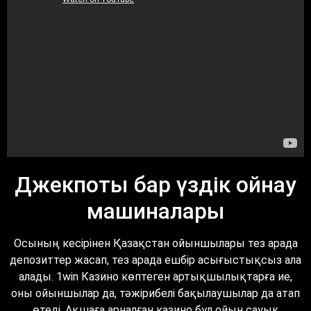
Джекпоты бар үздік ойнау
машиналары
Осының кесірінен Қазақстан ойыншылары тез арада
депозиттер жасап, тез арада ешбір асығыстықсыз ала
алады. 1win Казино көптеген артықшылықтарға ие,
оны ойыншылар да, тәжірибелі бақылаушылар да атап
өтеді. Ақшаға арналған казино бұл ойын сауық