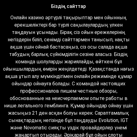
Біздің сайттар
Онлайн казино әртүрлі тақырыптар мен ойынның
ерекшеліктері бар түрлі саңылаулардың үлкен
таңдауын ұсынады. Бірақ сіз ойын ережелерінің
негіздерін біліп, сенімді сайттармен танысып, нақты
ақша үшін ойнай бастасаңыз, сіз осы салада ақша
табудың барлық сүйкімділігін сезіне аласыз. Біздің
команда шолуларды жариялайды, өйткені бұл
ойыншылардың өмірін жеңілдетеді. Қазақстанда нағыз
ақша ұтып алу мүмкіндігімен онлайн режимінде құмар
ойындар ойнауға болады. С командой настоящих
профессионалов пишем честные обзоры,
обоснованные на неисчерпаемом опыте работы в
нише легального гемблинга. Құмар ойындар ойнау үшін
жасыңыз 21 ден асқан болуы керек. Сараптамалық
сынақтардың негізінде бұл таңдауды Evolution, IGT
және Novomatic сияқты үздік провайдерлер үнемі
жаңартып отырады. Әріқарай бұл ойын слоты