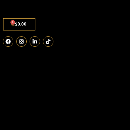
0
$
0.00