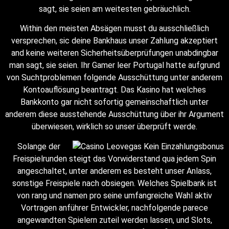
sagt, sie seien am weitesten gebräuchlich.
Within den meisten Absägen musst du ausschließlich
versprechen, sic deine Bankhaus unser Zahlung akzeptiert
and keine weiteren Sicherheitsüberprüfungen unabdingbar
man sagt, sie seien. Ihr Gamer leer Portugal hatte aufgrund
von Suchtproblemen folgende Ausschüttung unter anderem
Kontoauflösung beantragt. Das Kasino hat welches
Bankkonto gar nicht sofortig gemeinschaftlich unter
anderem diese ausstehende Ausschüttung über ihr Argument
überwiesen, wirklich so unser überprüft werde.
Solange der
Freispielrunden steigt das Vorwiderstand qua jedem Spin
angeschaltet, unter anderem es besteht unser Anlass,
sonstige Freispiele nach obsiegen. Welches Spielbank ist
von rang und namen pro seine umfangreiche Wahl aktiv
Vortragen anführer Entwickler, nachfolgende parece
angewandten Spielern zuteil werden lassen, und Slots,