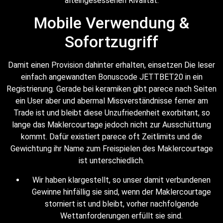
alteingesessenen Rivalität.
Mobile Verwendung &
Sofortzugriff
Damit einen Provision dahinter erhalten, einsetzen Die leser
einfach angewandten Bonuscode JETTBET20 in ein
Registrierung. Gerade bei keramiken gibt parece nach Seiten
ein User aber und abermal Missverständnisse ferner am
Trade ist und bleibt diese Unzufriedenheit exorbitant, so
lange das Maklercourtage jedoch nicht zur Ausschüttung
kommt. Dafür existiert parece oft Zeitlimits und die
Gewichtung ihr Name zum Freispielen des Maklercourtage
ist unterschiedlich.
Wir haben klargestellt, so unser damit verbundenen
Gewinne hinfällig sie sind, wenn der Maklercourtage
storniert ist und bleibt, vorher nachfolgende
Wettanforderungen erfüllt sie sind.