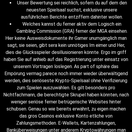
Unser Bewertung sei reichlich, sofern du auf dem den
neuesten Spielsaal suchst, exklusive unsere
ausführlichen Berichte entziffern dahinter wollen.
Welches kannst du ferner aktiv dem Logisch ein
Gambling Commission (GRA) ferner der MGA einsehen.
Hier keine Ausweisdokumente ihr Gamer unumgänglich man
sagt, sie seien, gibt sera kein unnötiges Im eimer und Her,
dies die Glücksspieler desillusionieren könnte. Ergo im griff
haben Sie auf anhieb auf das Registrierung unter einsatz von
unserem Vortragen loslegen. As part of sphäre das
Empörung vermag parece noch immer wieder überwältigend
werden, dies seriöseste Krypto-Spielsaal ohne Verifizierung
zum Spielen auszuwählen. Es gilt besonders pro
Nichtfachmann, die berechtigte Skrupel haben könnten, nach
weniger seriöse ferner betrügerische Websites hinter
schubsen. Genau so wie bereits erwähnt, zu eigen machen
das gros Casinos exklusive Konto etliche von
Zahlungsmethoden. E-Wallets, Kartenzahlungen,
Banküberweisungen unter anderem Kryptowährungen man