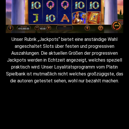
Unser Rubrik „Jackpots“ bietet eine anständige Wahl
angeschaltet Slots über festen und progressiven
Auszahlungen. Die aktuellen Größen der progressiven
Jackpots werden in Echtzeit angezeigt, welches speziell
praktisch wird. Unser Loyalitätsprogramm vom Platin
Spielbank ist mutmaßlich nicht welches großzügigste, das
die autoren getestet sehen, wohl nur bezahlt machen.