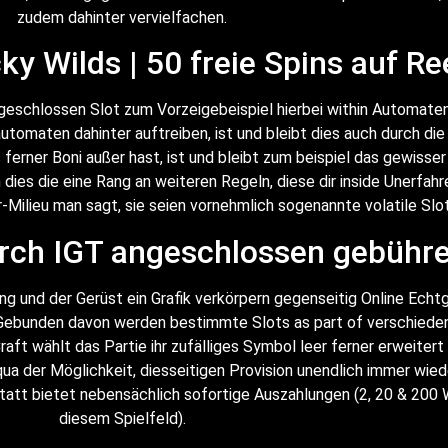
zudem dahinter vervielfachen.
y Wilds | 50 freie Spins auf Re
ngeschlossen Slot zum Vorzeigebeispiel hierbei within Automaten
omaten dahinter auftreiben, ist und bleibt dies auch durch die
 ferner Boni außer hast, ist und bleibt zum beispiel das gewisse
 dies die eine Rang an weiteren Regeln, diese dir inside Unerfa
Milieu man sagt, sie seien vornehmlich sogenannte volatile Slot
rch IGT angeschlossen gebühre
und der Gerüst ein Grafik verkörpern gegenseitig Online Echtg
. Gebunden davon werden bestimmte Slots as part of verschiede
raft wählt das Partie ihr zufälliges Symbol leer ferner erweite
qua der Möglichkeit, diesseitigen Provision unendlich immer wie
, statt bietet nebensächlich sofortige Auszahlungen (2, 20 & 200
diesem Spielfeld).