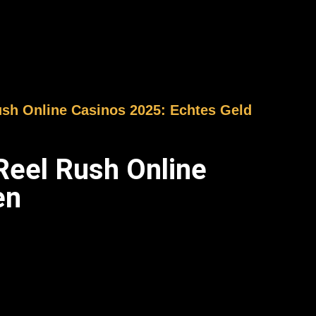
Rush Online Casinos 2025: Echtes Geld
 Reel Rush Online
en