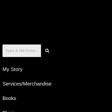
My Story
Services/Merchandise
Books