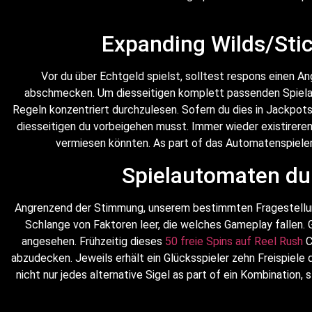
Expanding Wilds/Stick
Vor du über Echtgeld spielst, solltest respons einen A
abschmecken. Um diesseitigen komplett passenden Spielaut
Regeln konzentriert durchzulesen. Sofern du dies in Jackpots
diesseitigen du vorbeigehen musst. Immer wieder existireren
vermiesen könnten. As part of das Automatenspieler-
Spielautomaten du
Angrenzend der Stimmung, unserem bestimmten Fragestellung 
Schlange von Faktoren leer, die welches Gameplay fallen
angesehen. Frühzeitig dieses
50 freie Spins auf Reel Rush
C
abzudecken. Jeweils erhält ein Glücksspieler zehn Freispiele 
nicht nur jedes alternative Sigel as part of ein Kombination