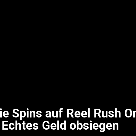
ie Spins auf Reel Rush O
 Echtes Geld obsiegen