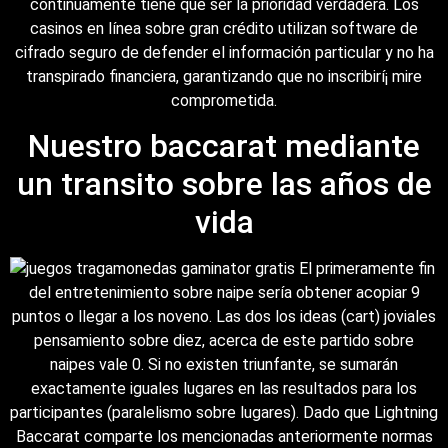
continuamente tiene que ser la prioridad verdadera. Los
casinos en línea sobre gran crédito utilizan software de
cifrado seguro de defender el información particular y no ha
transpirado financiera, garantizando que no inscribirí¡ mire
comprometida.
Nuestro baccarat mediante
un transito sobre las años de
vida
El primeramente fin
del entretenimiento sobre naipe serí­a obtener acopiar 9
puntos o llegar a los noveno. Las dos los ideas (cart) joviales
pensamiento sobre diez, acerca de este partido sobre
naipes vale 0. Si no existen triunfante, se sumarán
exactamente iguales lugares en las resultados para los
participantes (paralelismo sobre lugares). Dado que Lightning
Baccarat comparte los mencionadas anteriormente normas