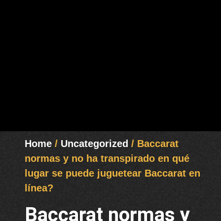
Home
/
Uncategorized
/ Baccarat
normas y no ha transpirado en qué
lugar se puede juguetear Baccarat en
línea?
Baccarat normas y