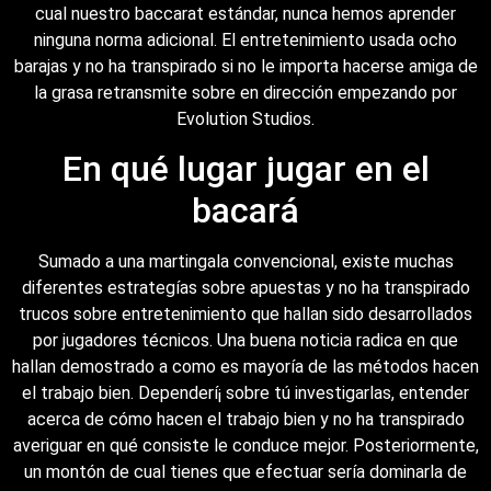
cual nuestro baccarat estándar, nunca hemos aprender
ninguna norma adicional. El entretenimiento usada ocho
barajas y no ha transpirado si no le importa hacerse amiga de
la grasa retransmite sobre en dirección empezando por
Evolution Studios.
En qué lugar jugar en el
bacará
Sumado a una martingala convencional, existe muchas
diferentes estrategías sobre apuestas y no ha transpirado
trucos sobre entretenimiento que hallan sido desarrollados
por jugadores técnicos. Una buena noticia radica en que
hallan demostrado a como es mayoría de las métodos hacen
el trabajo bien. Dependerí¡ sobre tú investigarlas, entender
acerca de cómo hacen el trabajo bien y no ha transpirado
averiguar en qué consiste le conduce mejor. Posteriormente,
un montón de cual tienes que efectuar serí­a dominarla de