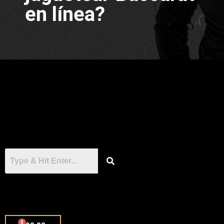
en línea?
0