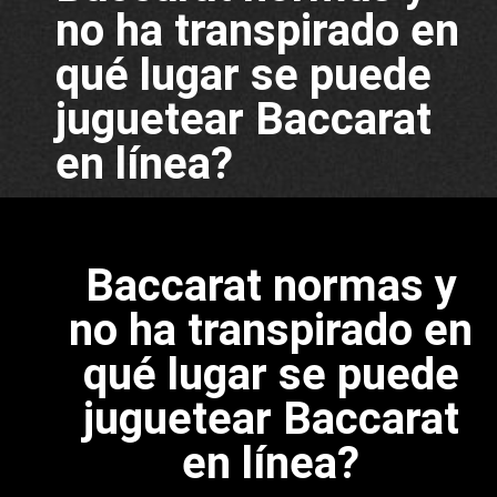
no ha transpirado en
qué lugar se puede
juguetear Baccarat
en línea?
Baccarat normas y
no ha transpirado en
qué lugar se puede
juguetear Baccarat
en línea?