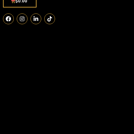
$
0.00