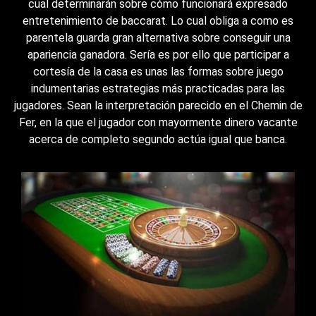
cual determinarán sobre cómo funcionará expresado
entretenimiento de baccarat. Lo cual obliga a como es
parentela guarda gran alternativa sobre conseguir una
apariencia ganadora. Serí­a es por ello que participar a
cortesía de la casa es unas las formas sobre juego
indumentarias estrategias más practicadas para las
jugadores. Sean la interpretación parecido en el Chemin de
Fer, en la que el jugador con mayormente dinero vacante
acerca de completo segundo actúa igual que banca.