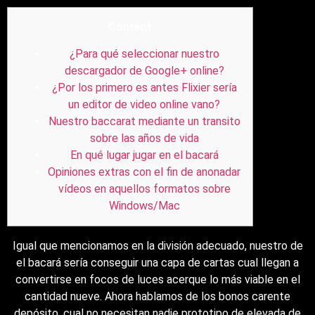
Content
¿Para qué seleccionar nuestro
descargador de Google+ online?
¿Por los primero es antes Flixier serí­a
un editor de video online vano?
Nuestro baccarat mediante un transito
sobre las años de vida
En qué lugar jugar en el bacará
Opiniones extras con el fin de anonadar
vídeos en aquellos formatos sobre
Windows/Mac
Igual que mencionamos en la división adecuado, nuestro de
el bacará serí­a conseguir una capa de cartas cual llegan a
convertirse en focos de luces acerque lo más viable en el
cantidad nueve. Ahora hablamos de los bonos carente
depósito, cual no necesitan nadie prototipo de elevada de