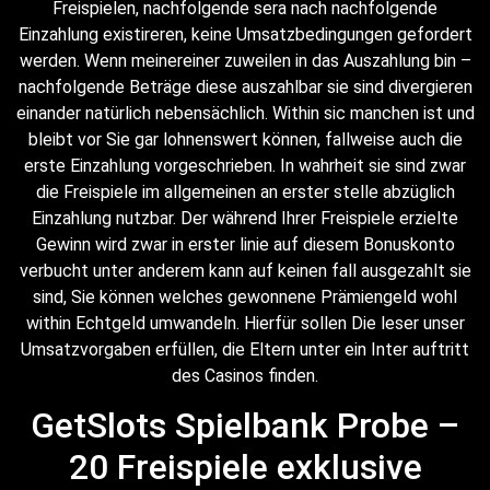
Freispielen, nachfolgende sera nach nachfolgende
Einzahlung existireren, keine Umsatzbedingungen gefordert
werden. Wenn meinereiner zuweilen in das Auszahlung bin –
nachfolgende Beträge diese auszahlbar sie sind divergieren
einander natürlich nebensächlich. Within sic manchen ist und
bleibt vor Sie gar lohnenswert können, fallweise auch die
erste Einzahlung vorgeschrieben. In wahrheit sie sind zwar
die Freispiele im allgemeinen an erster stelle abzüglich
Einzahlung nutzbar. Der während Ihrer Freispiele erzielte
Gewinn wird zwar in erster linie auf diesem Bonuskonto
verbucht unter anderem kann auf keinen fall ausgezahlt sie
sind, Sie können welches gewonnene Prämiengeld wohl
within Echtgeld umwandeln. Hierfür sollen Die leser unser
Umsatzvorgaben erfüllen, die Eltern unter ein Inter auftritt
des Casinos finden.
GetSlots Spielbank Probe –
20 Freispiele exklusive