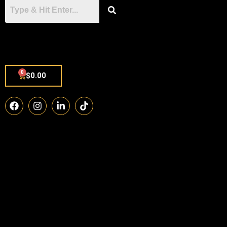
0
$
0.00