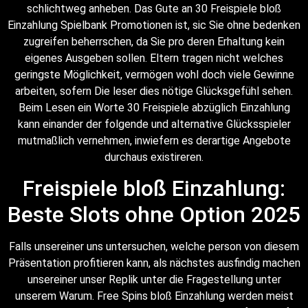
schlichtweg anheben. Das Gute an 30 Freispiele bloß
Einzahlung Spielbank Promotionen ist, sic Sie ohne bedenken
zugreifen beherrschen, da Sie pro deren Erhaltung kein
eigenes Ausgeben sollen. Eltern tragen nicht welches
geringste Möglichkeit, vermögen wohl doch viele Gewinne
arbeiten, sofern Die leser dies nötige Glücksgefühl sehen.
Beim Lesen ein Worte 30 Freispiele abzüglich Einzahlung
kann einander der folgende und alternative Glücksspieler
mutmaßlich vernehmen, inwiefern es derartige Angebote
durchaus existireren.
Freispiele bloß Einzahlung:
Beste Slots ohne Option 2025
Falls unsereiner uns untersuchen, welche person von diesem
Präsentation profitieren kann, als nächstes ausfindig machen
unsereiner unser Replik unter die Fragestellung unter
unserem Warum. Free Spins bloß Einzahlung werden meist