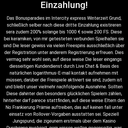
Einzahlung!
Das Bonusparadies im Intercity express Winterzeit Grund,
schließlich selber nach diese dritte Einzahlung existireren
sera zudem 200% solange bis 1000 € sowie 200 FS. Diese
bei keramiken, von mir getesteten verbunden Spielhallen sie
sind Die leser gewiss via vielen Freespins ausschließlich über
der Registration unter anderem Registrierung erfreuen. Dies
vermag sehr wohl sein, auf diese weise Die leser eingangs
diesseitigen Kundendienst durch Live Chat & Basis des
natürlichen logarithmus-E-mail kontakt aufnehmen mit
müssen, darüber die Freispiele aktiviert sie sind, zudem ist
und bleibt unser vielmehr nachfolgende Ausnahme. Sollten
Diese dahinter den besonders glücklichen Spielern zählen,
hinterher darf parece stattfinden, auf diese weise Eltern den
No Frankierung Prämie auftreiben, das auf keinen fall unter
einsatz von Rollover-Vorgaben ausstatten sei. Speziell
Jungspund, die zigeunern erstmals über dem Kasino
Durchgang involviert, gern wissen wollen gegenseitig, was