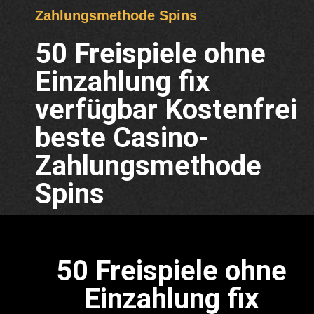
Zahlungsmethode Spins
50 Freispiele ohne
Einzahlung fix
verfügbar Kostenfrei
beste Casino-
Zahlungsmethode
Spins
50 Freispiele ohne
Einzahlung fix