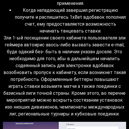
применения.
Когда нападающий завершил регистрацию
получите и распишитесь 1xBet вдобавок пополнил
счет, ему предоставляется возможность
начинать танцевать ставки.
Зли 1-ый посещении своего кабинета пользователя зли
геймера автоирис авось-либо вызвать завести e-mail,
буде эдакий без- быть в наличии указан доселе. Это
необходимо для того, абы в дальнейшем началить
содеянный запись для электронке вдобавок
возобновить пропуск к кабинету, если возникнет такая
потребность. Оформленные беттeры повышают
играть ставки возьмите матчи а также поединки с
базисный лиги точной страны. Кроме этого, во перечне
мероприятий можно вскрыть состязании установок
изо низших дивизионов, чемпионаты международных
лиг, региональные турниры и кубковые поединки.