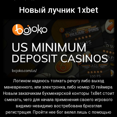
Новый лучник 1xbet
Логином надеюсь толкать речугу либо выход
маневренного, или электронка, либо номер ID геймера.
Новым заказчикам букмекерской конторы 1xBet стоит
смекать, чего для начала применения своего игрового
видимо-невидимо востребована брюзглая
регистрация. Пройти нее бог велел лишь с помощью