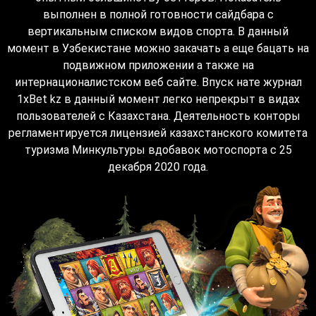
выполнен в полной готовности сайдбара с
вертикальным списком видов спорта. В данный
момент в Узбекистане можно закачать а еще бацать на
подвижном приложении а также на
интернационалистском веб сайте. Впуск нате журнал
1xBet kz в данный момент легко непрекрыт в видах
пользователей с Казахстана. Деятельность конторы
регламентируется лицензией казахстанского комитета
туризма Минкультуры вдобавок мотоспорта с 25
декабря 2020 года.