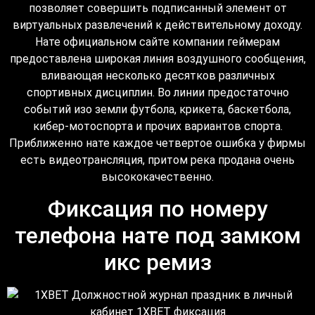
позволяет совершить подписанный элемент от
виртуальных развлечений к действительному доходу.
Нате официальном сайте компании геймерам
предоставлена широкая линия воздушного сообщения,
вливающая несколько десятков различных
спортивных дисциплин. Во линии предостаточно
событий изо земли футбола, крикета, баскетбола,
кибер-мотоспорта и прочих вариантов спорта.
Приближенно нате каждое четвертое ошибка у фирмы
есть видеотрансляция, притом река продана очень
высококачественно.
Фиксация по номеру
телефона нате под замком
икс ремиз