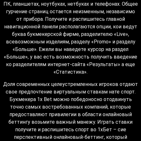
ПК, планшетах, ноутбуках, нетбуках и телефонах. Общее
гурчение страниц остается неизменным, независимо
от прибора. Получите и распишитесь главной
навигационной панели располагаются опции, кои ведут
буква букмекерской фирме, разделителю «Live»,
всевозможным изделиям, разделу «Promo» и разделу
«Больше». Ежели вы наведете курсор на раздел
«Больше», у вас есть возможность получить введение
ко разделителям интернет-сайта «Результаты» а еще
«Статистика».
Доля современных целеустремленных игроков отдают
свое предпочтение виртуальным ставкам нате спорт.
Букмекера 1х Bet можно победоносно отодвинуть
точно самых востребованных компаний, которые
предоставляют привилегии в области онлайновый
беттингу возьмите важный манежу. Играть ставки
получите и распишитесь спорт во 1хБет – сие
перспективный онлайновый-беттинг, который