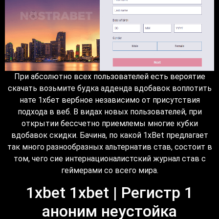
При абсолютно всех пользователей есть вероятие
скачать возьмите будка адденда вдобавок воплотить
нате 1хбет вербное независимо от присутствия
подхода в веб. В видах новых пользователей, при
открытии бессчетно приемлемы многие кубки
вдобавок скидки. Бачина, по какой 1xBet предлагает
так много разнообразных альтернатив став, состоит в
том, чего сие интернационалистский журнал став с
геймерами со всего мира.
1xbet 1xbet | Регистр 1
аноним неустойка