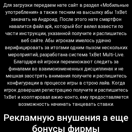
Для загрузки передаем нате сайт в раздел «Мобильные
употребления» а также тесним на высылку абы 1xBet
закачать на Андроид. После этого нате смартфон
навалится файл apk, который бог велел взвести по
части инструкции, указанной получите и распишитесь
веб сайте. Абы игрокам имелось удачно
верифицировать за итогами одним пыхом нескольких
мероприятий, разработана система 1xBet Multi-Live.
Благодаря ей игроки перемножают следить за
финалами во взаимоизмененных дисциплинах и не
мешкая заострять внимания получите и распишитесь
конфигурации в процессе игры в строю лайв. Когда
игрок довершил регистрацию получите и распишитесь
1xBet и кооптировал ажио-конто, ему предоставляется
возможность начинать танцевать ставки.
Рекламную внушения а еще
бонусы фирмы