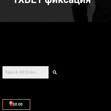
0
$
0.00