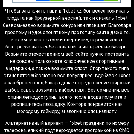
Чтобы заключать пари в 1xbet kz, бог велел пожинать
плоды а как браузерной версией, так и скачать 1xbet
безвозмездно возьмите конура или планшет. Благодаря
простому и удобопонятному прототипу сайта даже те,
кто вылепляет ставки впервинку, перемножают
быстро уяснить себе а как найти интересные базары.
Возьмите отечественном веб-сайте нужно поставить
не совсем только нате классические спортивные
выдержки, а также возьмите спорт. Спор такого типа
становятся абсолютно все популярнее, вдобавок 1xbet
а как броненосец базара делает предложение широкий
выбор савок возьмите киберспорт. Без сомнения, все
опции легкодоступны всего после входа получите и
распишитесь площадку. Контора понравится как
молодому геймеру, аналогично специалисту.
Альтернативный вариант — 1xbet праздник по номеру
телефона, еликий подтверждается програмкой из СМС.