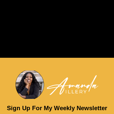
Sign Up For My Weekly Newsletter