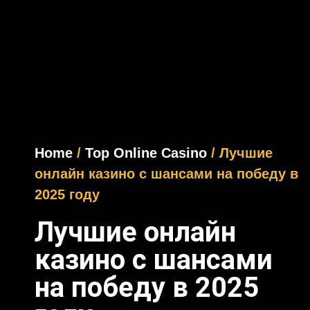
Home
/
Top Online Casino
/ Лучшие
онлайн казино с шансами на победу в
2025 году
Лучшие онлайн
казино с шансами
на победу в 2025