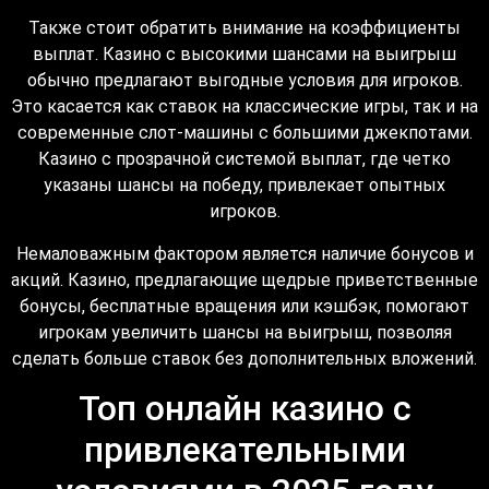
Также стоит обратить внимание на коэффициенты
выплат. Казино с высокими шансами на выигрыш
обычно предлагают выгодные условия для игроков.
Это касается как ставок на классические игры, так и на
современные слот-машины с большими джекпотами.
Казино с прозрачной системой выплат, где четко
указаны шансы на победу, привлекает опытных
игроков.
Немаловажным фактором является наличие бонусов и
акций. Казино, предлагающие щедрые приветственные
бонусы, бесплатные вращения или кэшбэк, помогают
игрокам увеличить шансы на выигрыш, позволяя
сделать больше ставок без дополнительных вложений.
Топ онлайн казино с
привлекательными