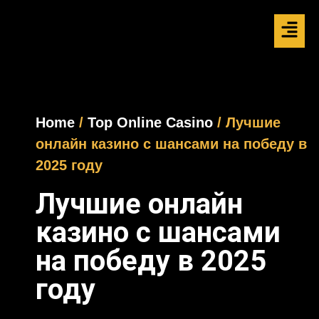
Home
/
Top Online Casino
/ Лучшие
онлайн казино с шансами на победу в
2025 году
Лучшие онлайн
казино с шансами
на победу в 2025
году