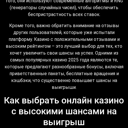
того, они используют современные алгоритмы и RNG
(генераторы случайных чисел), чтобы обеспечить
беспристрастность всех ставок.
Кроме того, важно обратить внимание на отзывы
других пользователей, которые уже испытали
платформу. Казино с положительными отзывами и
высоким рейтингом – это лучший выбор для тех, кто
хочет увеличить свои шансы на успех. Одними из
самых популярных казино 2025 года являются те,
которые предлагают разнообразные бонусы, включая
приветственные пакеты, бесплатные вращения и
кэшбэки, что существенно повышает шансы на
выигрыши.
Как выбрать онлайн казино
с высокими шансами на
выигрыш