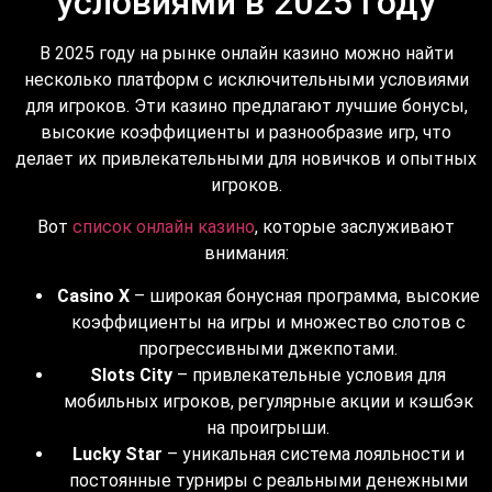
условиями в 2025 году
В 2025 году на рынке онлайн казино можно найти
несколько платформ с исключительными условиями
для игроков. Эти казино предлагают лучшие бонусы,
высокие коэффициенты и разнообразие игр, что
делает их привлекательными для новичков и опытных
игроков.
Вот
список онлайн казино
, которые заслуживают
внимания:
Casino X
– широкая бонусная программа, высокие
коэффициенты на игры и множество слотов с
прогрессивными джекпотами.
Slots City
– привлекательные условия для
мобильных игроков, регулярные акции и кэшбэк
на проигрыши.
Lucky Star
– уникальная система лояльности и
постоянные турниры с реальными денежными