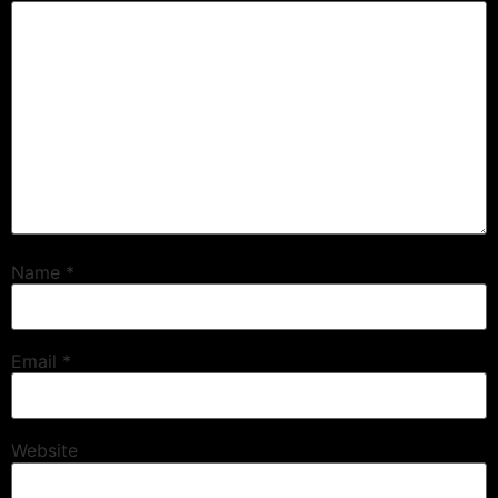
Name
*
Email
*
Website