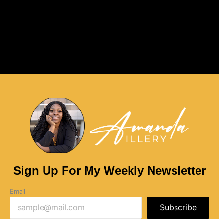
Sign Up For My Weekly Newsletter
Email
Subscribe