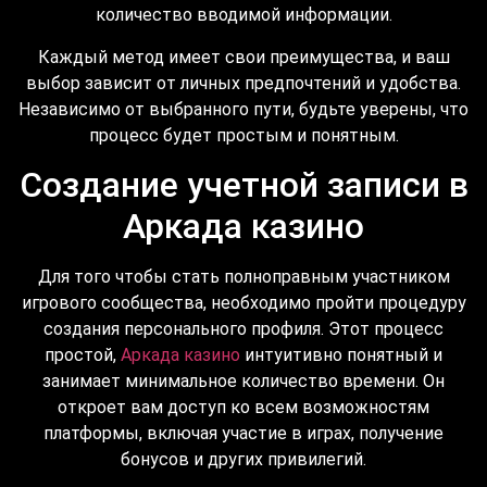
количество вводимой информации.
Каждый метод имеет свои преимущества, и ваш
выбор зависит от личных предпочтений и удобства.
Независимо от выбранного пути, будьте уверены, что
процесс будет простым и понятным.
Создание учетной записи в
Аркада казино
Для того чтобы стать полноправным участником
игрового сообщества, необходимо пройти процедуру
создания персонального профиля. Этот процесс
простой,
Аркада казино
интуитивно понятный и
занимает минимальное количество времени. Он
откроет вам доступ ко всем возможностям
платформы, включая участие в играх, получение
бонусов и других привилегий.