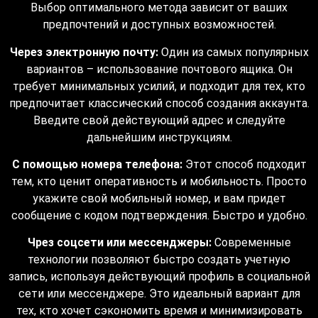
Выбор оптимального метода зависит от ваших
предпочтений и доступных возможностей.
Через электронную почту:
Один из самых популярных
вариантов – использование почтового ящика. Он
требует минимальных усилий, и подходит для тех, кто
предпочитает классический способ создания аккаунта.
Введите свой действующий адрес и следуйте
дальнейшим инструкциям.
С помощью номера телефона:
Этот способ подходит
тем, кто ценит оперативность и мобильность. Просто
укажите свой мобильный номер, и вам придет
сообщение с кодом подтверждения. Быстро и удобно.
Чрез соцсети или мессенджеры:
Современные
технологии позволяют быстро создать учетную
запись, используя действующий профиль в социальной
сети или мессенджере. Это идеальный вариант для
тех, кто хочет сэкономить время и минимизировать