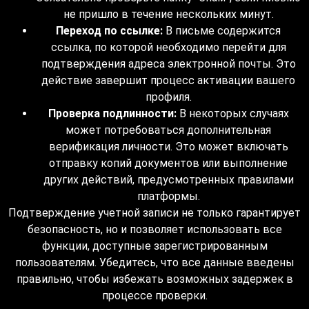
не пришло в течение нескольких минут.
Переход по ссылке:
В письме содержится
ссылка, по которой необходимо перейти для
подтверждения адреса электронной почты. Это
действие завершит процесс активации вашего
профиля.
Проверка подлинности:
В некоторых случаях
может потребоваться дополнительная
верификация личности. Это может включать
отправку копий документов или выполнение
других действий, предусмотренных правилами
платформы.
Подтверждение учетной записи не только гарантирует
безопасность, но и позволяет использовать все
функции, доступные зарегистрированным
пользователям. Убедитесь, что все данные введены
правильно, чтобы избежать возможных задержек в
процессе проверки.