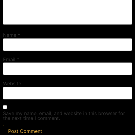
Name
*
Email
*
Website
Save my name, email, and website in this browser for
the next time I comment.