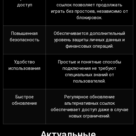
доступ
ссылок позволяет продолжать
играть без простоев, независимо от
блокировок.
Повышенная
Обеспечивается дополнительный
безопасность
уровень защиты личных данных и
финансовых операций.
Удобство
Простые и понятные способы
использования
подключения не требуют
специальных знаний от
пользователей.
Быстрое
Регулярное обновление
обновление
альтернативных ссылок
обеспечивает доступ даже в случае
новых ограничений.
Актуальные