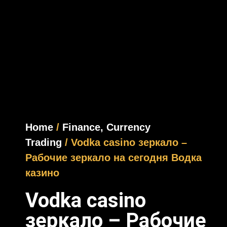
Home
/
Finance, Currency
Trading
/ Vodka casino зеркало –
Рабочие зеркало на сегодня Водка
казино
Vodka casino
зеркало – Рабочие