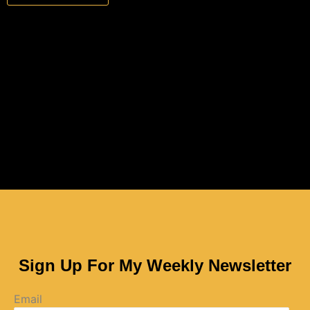
Sign Up For My Weekly Newsletter
Email