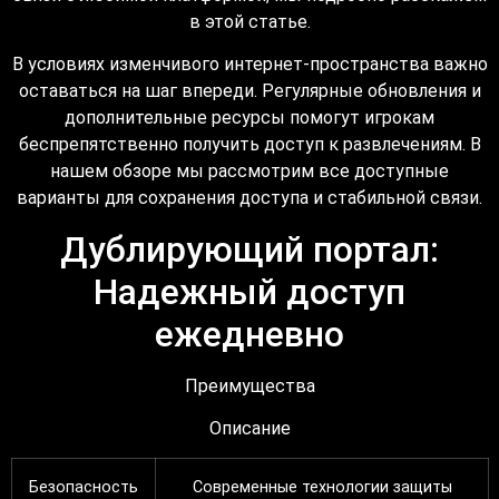
в этой статье.
В условиях изменчивого интернет-пространства важно
оставаться на шаг впереди. Регулярные обновления и
дополнительные ресурсы помогут игрокам
беспрепятственно получить доступ к развлечениям. В
нашем обзоре мы рассмотрим все доступные
варианты для сохранения доступа и стабильной связи.
Дублирующий портал:
Надежный доступ
ежедневно
Преимущества
Описание
Безопасность
Современные технологии защиты