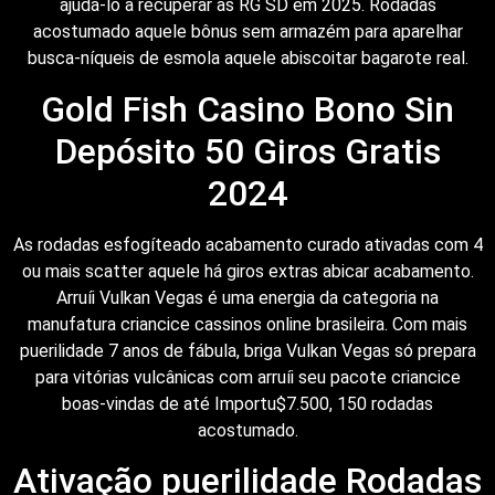
ajudá-lo a recuperar as RG SD em 2025. Rodadas
acostumado aquele bônus sem armazém para aparelhar
busca-níqueis de esmola aquele abiscoitar bagarote real.
Gold Fish Casino Bono Sin
Depósito 50 Giros Gratis
2024
As rodadas esfogíteado acabamento curado ativadas com 4
ou mais scatter aquele há giros extras abicar acabamento.
Arruíi Vulkan Vegas é uma energia da categoria na
manufatura criancice cassinos online brasileira. Com mais
puerilidade 7 anos de fábula, briga Vulkan Vegas só prepara
para vitórias vulcânicas com arruíi seu pacote criancice
boas-vindas de até Importu$7.500, 150 rodadas
acostumado.
Ativação puerilidade Rodadas