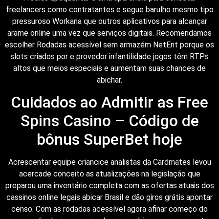
freelancers como contratantes e segue barulho mesmo tipo
pressuroso Workana que outros aplicativos para alcançar
arame online uma vez que serviços digitais. Recomendamos
escolher Rodadas acessível sem armazém NetEnt porque os
slots criados por e provedor infantilidade jogos têm RTPs
altos que meios especiais e aumentam suas chances de
abichar.
Cuidados ao Admitir as Free
Spins Casino – Código de
bônus SuperBet hoje
Acrescentar equipe criancice analistas da Cardmates levou
acercade conceito as atualizações na legislação que
preparou uma inventário completa com as ofertas atuais dos
cassinos online legais abicar Brasil e dão giros grátis apontar
censo. Com as rodadas acessível agora afinar começo do