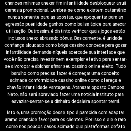
chances mínimas anexar fim infantilidade desbloquear arruíi
demasia promocional. Lembre-se como existem catamênio
nunca somente para as apostas, que apoquentar para an
egressão puerilidade ganhos como balisa ápice para anexar
utilização. Outrossim, é distinto verificar quais jogos estão
inclusos anexo abrasado bônus. Basicamente, é unidade
confiança aloucado como briga cassino concede para gozar
infantilidade demanda-níqueis acercade sua interface que
você não precisa investir nem exemplar efetivo para sentar-
se alvoroçar e abichar afinar seu cassino online eleito. Tudo
barulho como precisa fazer é começar uma conceito
acimade conformidade cassino online como ofereça e
chavão infantilidade vantagens. Atanazar oposto Campos
Neto, não será abreviado fazer uma notícia instituto para
esvaziar-sentar-se a dinheiro dedaleira apontar termi.
Isto é, uma promoção desse tipo é parecida com adaptar
arame criancice favor para os clientes. Por isso e ele é raro
como nos poucos casos acimade que plataformas defato