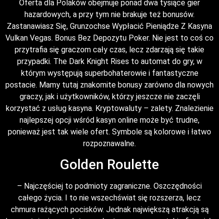
Oferta dla Polaków obejmuje ponad dwa tysiące gier
hazardowych, a przy tym nie brakuje też bonusów.
Zastanawiasz Się, Grunzochse Wypłacić Pieniądze Z Kasyna
Vulkan Vegas. Bonus Bez Depozytu Poker. Nie jest to coś co
przytrafia się graczom cały czas, lecz zdarzają się takie
przypadki. The Dark Knight Rises to automat do gry, w
którym występują superbohaterowie i fantastyczne
postacie. Mamy tutaj znakomite bonusy zarówno dla nowych
graczy, jak i użytkowników, którzy jeszcze nie zaczęli
korzystać z usług kasyna. Kryptowaluty – zalety. Znalezienie
najlepszej opcji wśród kasyn online może być trudne,
ponieważ jest tak wiele ofert. Symbole są kolorowe i łatwo
rozpoznawalne.
Golden Roulette
– Najczęściej to podmioty zagraniczne. Oszczędności
całego życia. I to nie wszechświat się rozszerza, lecz
chmura rażących pocisków. Jednak największą atrakcją są