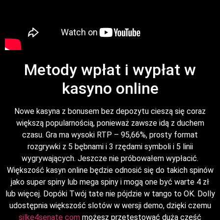
Metody wpłat i wypłat w
kasyno online
Nowe kasyna z bonusem bez depozytu cieszą się coraz
większą popularnością, ponieważ zawsze idą z duchem
czasu. Gra ma wysoki RTP – 95,66%, prosty format
rozgrywki z 5 bębnami i 3 rzędami symboli i 5 linii
wygrywających. Jeszcze nie próbowałem wypłacić.
Większość kasyn online będzie odnosić się do takich spinów
jako super spiny lub mega spiny i mogą one być warte 4 zł
lub więcej. Dopóki Twój tate nie pójdzie w tango to OK. Dolly
udostępnia większość slotów w wersji demo, dzięki czemu
silke4senate com
możesz przetestować dużą część