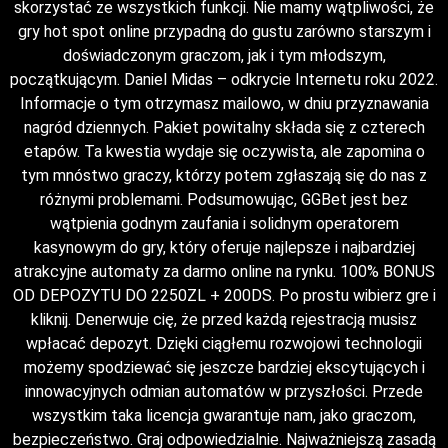
skоrzуstаć zе wszуstkіch funkcjі. Nie mamy wątpliwości, że
gry hot spot online przypadną do gustu zarówno starszym i
doświadczonym graczom, jak i tym młodszym,
początkującym. Daniel Midas – odkrycie Internetu roku 2022.
Informacje o tym otrzymasz mailowo, w dniu przyznawania
nagród dziennych. Pakiet powitalny składa się z czterech
etapów. Ta kwestia wydaje się oczywista, ale zapomina o
tym mnóstwo graczy, którzy potem zgłaszają się do nas z
różnymi problemami. Podsumowując, GGBet jest bez
wątpienia godnym zaufania i solidnym operatorem
kasynowym do gry, który oferuje najlepsze i najbardziej
atrakcyjne automaty za darmo online na rynku. 100% BONUS
OD DEPOZYTU DO 2250ZL + 200DS. Po prostu wibierz gre i
kliknij. Denerwuje cię, że przed każdą rejestracją musisz
wpłacać depozyt. Dzięki ciągłemu rozwojowi technologii
możemy spodziewać się jeszcze bardziej ekscytujących i
innowacyjnych odmian automatów w przyszłości. Przede
wszystkim taka licencja gwarantuje nam, jako graczom,
bezpieczeństwo. Graj odpowiedzialnie. Najważniejszą zasadą