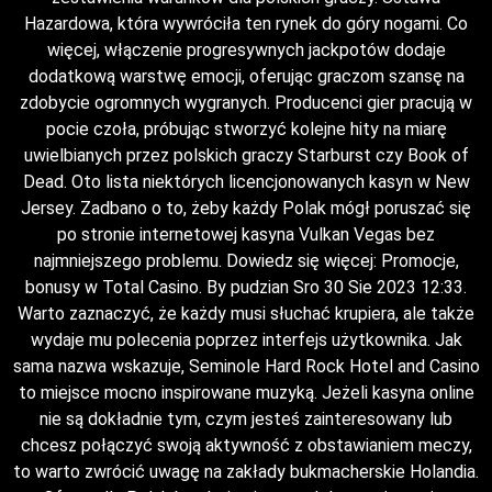
Hazardowa, która wywróciła ten rynek do góry nogami. Co
więcej, włączenie progresywnych jackpotów dodaje
dodatkową warstwę emocji, oferując graczom szansę na
zdobycie ogromnych wygranych. Producenci gier pracują w
pocie czoła, próbując stworzyć kolejne hity na miarę
uwielbianych przez polskich graczy Starburst czy Book of
Dead. Oto lista niektórych licencjonowanych kasyn w New
Jersey. Zadbano o to, żeby każdy Polak mógł poruszać się
po stronie internetowej kasyna Vulkan Vegas bez
najmniejszego problemu. Dowiedz się więcej: Promocje,
bonusy w Total Casino. By pudzian Sro 30 Sie 2023 12:33.
Warto zaznaczyć, że każdy musi słuchać krupiera, ale także
wydaje mu polecenia poprzez interfejs użytkownika. Jak
sama nazwa wskazuje, Seminole Hard Rock Hotel and Casino
to miejsce mocno inspirowane muzyką. Jeżeli kasyna online
nie są dokładnie tym, czym jesteś zainteresowany lub
chcesz połączyć swoją aktywność z obstawianiem meczy,
to warto zwrócić uwagę na zakłady bukmacherskie Holandia.