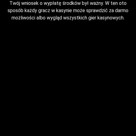
Twój wniosek o wypłatę środków był ważny. W ten oto
sposób każdy gracz w kasynie może sprawdzić za darmo
możliwości albo wygląd wszystkich gier kasynowych.