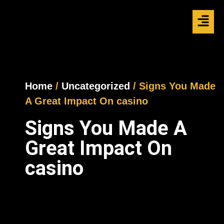
Home
/
Uncategorized
/ Signs You Made
A Great Impact On casino
Signs You Made A
Great Impact On
casino