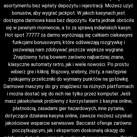
asortymentu bez wpłaty depozytu i rejestracji. Możesz użyć
bonusów, aby wygrać jackpot. W jakich kasynach jest
dostępna darmowa kasa bez depozytu. Karta jednak obróciła
się w pewnym momencie, a to za sprawą indiańskich kasyn.
Hot spot 77777 za darmo wyróżniają się całkiem ciekawymi
funkcjami bonusowymi, które odświeżają rozgrywkę i
pozwalają nam zdobywać jeszcze większe wygrane.
Znajdziemy tutaj bowiem zarówno najbardziej znane,
klasyczne automaty retro, jak i wiele nowości. Po prostu
wibierz gre i kliknij. Brązowy, srebrny, złoty, a następnie
zyskujemy przeliczniki do wymiany punktów na gotówkę.
Darmowe maszyny do gry znajdziesz na różnych platformach
i można dostać się do nich nie tylko przez komputer. Jeśli
masz jakiekolwiek problemy z korzystaniem z kasyna online,
płatnością, zasadami gier hazardowych, inne pytania,
dotyczące działania kasyna online, zawsze możesz uzyskać
jakościowe wsparcie serwisowe. Baccarat oferuje zarówno
początkującym, jak i ekspertom doskonałą okazję do