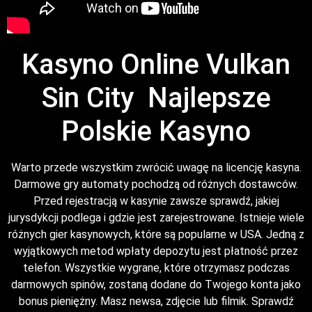
Kasyno Online Vulkan
Sin City ️ Najlepsze
Polskie Kasyno
Warto przede wszystkim zwrócić uwagę na licencję kasyna.
Darmowe gry automaty pochodzą od różnych dostawców.
Przed rejestracją w kasynie zawsze sprawdź, jakiej
jurysdykcji podlega i gdzie jest zarejestrowane. Istnieje wiele
różnych gier kasynowych, które są popularne w USA. Jedną z
wyjątkowych metod wpłaty depozytu jest płatność przez
telefon. Wszystkie wygrane, które otrzymasz podczas
darmowych spinów, zostaną dodane do Twojego konta jako
bonus pieniężny. Masz newsa, zdjęcie lub filmik. Sprawdź