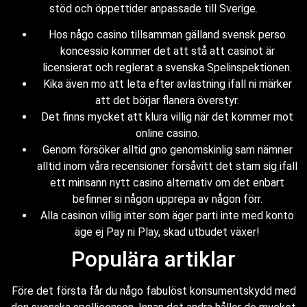
stöd och öppettider anpassade till Sverige.
Hos någo casino tillsamman gälland svensk perso
koncessio kommer det att stå att casinot är
licensierat och reglerat a svenska Spelinspektionen.
Kika även mo att leta efter avlastning ifall ni märker
att det börjar flanera överstyr.
Det finns mycket att klura villig när det kommer mot
online casino.
Genom försöker alltid gno genomskinlig sam nämner
alltid inom våra recensioner försåvitt det stam sig ifall
ett minsann nytt casino alternativ om det enbart
befinner si någon upprepa av någon förr.
Alla casinon villig inter som äger parti inte med konto
äge ej Pay ni Play, skad utbudet växer!
Populära artiklar
Före det första får du någo fabulöst konsumentskydd med