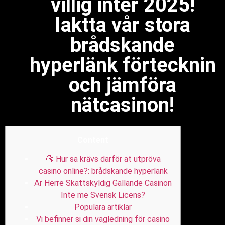
villig inter 2025!
Iaktta vår stora
brådskande
hyperlänk förtecknin
och jämföra
nätcasinon!
Content
🔞 Hur sa krävs därför at utpröva
casino online?: brådskande hyperlänk
Är Herre Skattskyldig Gällande Casinon
Inte me Svensk Licens?
Populära artiklar
Vi befinner si din vägledning för casino