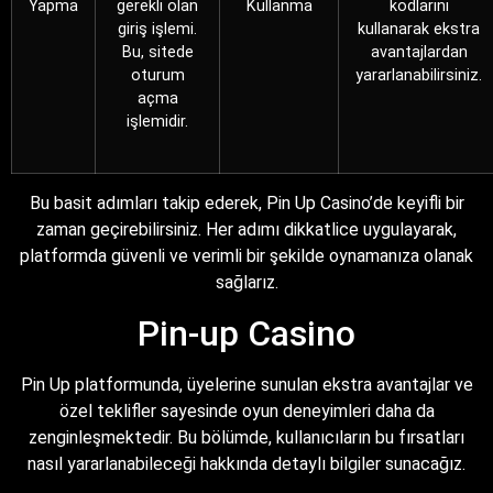
Yapma
gerekli olan
Kullanma
kodlarını
giriş işlemi.
kullanarak ekstra
Bu, sitede
avantajlardan
oturum
yararlanabilirsiniz.
açma
işlemidir.
Bu basit adımları takip ederek, Pin Up Casino’de keyifli bir
zaman geçirebilirsiniz. Her adımı dikkatlice uygulayarak,
platformda güvenli ve verimli bir şekilde oynamanıza olanak
sağlarız.
Pin-up Casino
Pin Up platformunda, üyelerine sunulan ekstra avantajlar ve
özel teklifler sayesinde oyun deneyimleri daha da
zenginleşmektedir. Bu bölümde, kullanıcıların bu fırsatları
nasıl yararlanabileceği hakkında detaylı bilgiler sunacağız.