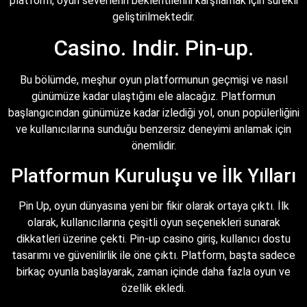
platform, oyun severlerin beklentilerini karşılamak için sürekli
geliştirilmektedir.
Casino. Indir. Pin-up.
Bu bölümde, meşhur oyun platformunun geçmişi ve nasıl
günümüze kadar ulaştığını ele alacağız. Platformun
başlangıcından günümüze kadar izlediği yol, onun popülerliğini
ve kullanıcılarına sunduğu benzersiz deneyimi anlamak için
önemlidir.
Platformun Kuruluşu ve İlk Yılları
Pin Up, oyun dünyasına yeni bir fikir olarak ortaya çıktı. İlk
olarak, kullanıcılarına çeşitli oyun seçenekleri sunarak
dikkatleri üzerine çekti. Pin-up casino giriş, kullanıcı dostu
tasarımı ve güvenilirlik ile öne çıktı. Platform, başta sadece
birkaç oyunla başlayarak, zaman içinde daha fazla oyun ve
özellik ekledi.