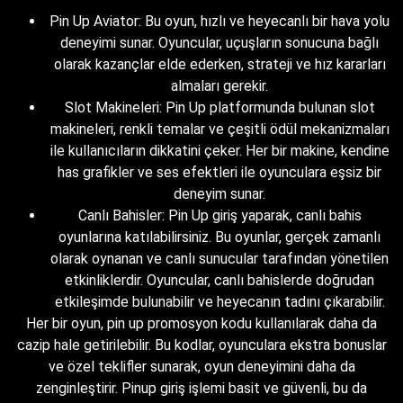
Pin Up Aviator: Bu oyun, hızlı ve heyecanlı bir hava yolu
deneyimi sunar. Oyuncular, uçuşların sonucuna bağlı
olarak kazançlar elde ederken, strateji ve hız kararları
almaları gerekir.
Slot Makineleri: Pin Up platformunda bulunan slot
makineleri, renkli temalar ve çeşitli ödül mekanizmaları
ile kullanıcıların dikkatini çeker. Her bir makine, kendine
has grafikler ve ses efektleri ile oyunculara eşsiz bir
deneyim sunar.
Canlı Bahisler: Pin Up giriş yaparak, canlı bahis
oyunlarına katılabilirsiniz. Bu oyunlar, gerçek zamanlı
olarak oynanan ve canlı sunucular tarafından yönetilen
etkinliklerdir. Oyuncular, canlı bahislerde doğrudan
etkileşimde bulunabilir ve heyecanın tadını çıkarabilir.
Her bir oyun, pin up promosyon kodu kullanılarak daha da
cazip hale getirilebilir. Bu kodlar, oyunculara ekstra bonuslar
ve özel teklifler sunarak, oyun deneyimini daha da
zenginleştirir. Pinup giriş işlemi basit ve güvenli, bu da