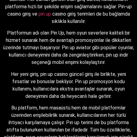
platforma hızlı bir şekilde erişim sağlamalarını sağlar. Pin-up
casino giriş ve
pin up
casino giriş terimleri de bu bağlamda
sıklıkla kullanılır.
Platformun adı olan Pin Up, hem oyun severlere kaliteli bir
hizmet sunarak hem de avantajlı promosyonlar ile dikkatleri
üzerinde tutmayı başarıyor. Pin up aviator gibi popüler oyunlar,
kullanıcı deneyimini daha da zenginleştirirken, pin up indir
seçeneği mobil erişimi kolaylaştırır.
Her yeni giriş, pin up casino güncel giriş ile birlikte, yeni
fırsatlar ve bonuslar bekliyor. Pin up promosyon kodu
kullanımı, kullanıcılara ekstra avantajlar sunarak, oyun
deneyimini daha da heyecanlı hale getirir.
Bu platform, hem masaüstü hem de mobil platformlar
üzerinden erişilebilirlik sunarak, kullanıcılarının her türlü
ihtiyacı karşılamaya çalışır. Pın up terimi de bu platforma
atıfta bulunurken kullanılan bir ifadedir. Tüm bu özelliklerle,