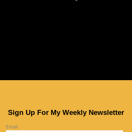
Sign Up For My Weekly Newsletter
Email