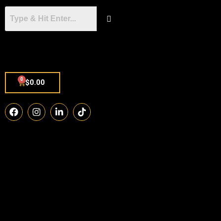
0
$
0.00