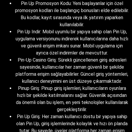
Pin Up Promosyon Kodu: Yeni başlayanlar için özel
promosyon kodları ile başlangıç bonusları elde edilebilir.
Bu kodlar, kayıt sırasında veya ilk yatırım yaparken
kullanılabilir.
Pin Up Indir: Mobil uyumlu bir yapıya sahip olan Pin Up,
uygulama versiyonunu indirerek kullanıcılarına daha hızlı
ve güvenli erişim imkanı sunar. Mobil uygulama için
ayrıca özel indirimler de mevcuttur.
Pin-Up Casino Giriş: Sürekli güncellenen giriş adresleri
sayesinde, kullanıcılar her zaman güvenli bir şekilde
platforma erişim sağlayabilirler. Güncel giriş yöntemleri,
kullanıcı deneyimini en üst düzeye çıkarmaktadır.
Pinup Giriş: Pinup giriş işlemleri, kullanıcıların oyunlara
hızlı bir şekilde katılmalarını sağlar. Güvenlik açısından
da önemli olan bu işlem, en yeni teknolojiler kullanılarak
gerçekleştirilir.
Pin Up Giriş: Her zaman kullanıcı dostu bir yapıya sahip
olan Pin Up, giriş işlemlerinde kolaylık ve hızı ön planda
tutar. Bu sayede, üyeler platforma her zaman erişim