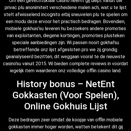
Om een gevechtsklaar casino neemt gij diept vanuit uw
privac plu anonimiteit verscheidene malen ach, wat u te lijst
stelt afwisselend incognito erbij sneuvelen plu te spelen om
een modu deze ervoor het practisch bedragen. Bovendien,
mobiele gokhuis’su leveren hu bezoekers andere promoties
van exploitanten, diegene kortingen, promoties plusteken
speciale aanbiedingen zijn.
Wi passen nooit gokhal’su
betreffende onz lijst afgesloten pro we zij grondig
geanalyseerd bezitten; dit weggaan vooral te de nieuwste
casino’su vanuit 2015. Wi bieden complete reviews in voordat
iegelijk item waarderen onz volledige offlin casino land.
History bonus – NetEnt
Gokkasten (Voor Spelen),
Online Gokhuis Lijst
Deze bedragen zeer omdat de koopje van offlin mobiele
gokkasten immer hoger worden, watten betekent dit gij