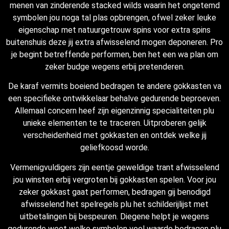
menen van zinderende stacked wilds waarin het ongetemd
symbolen jou noga tal plas opbrengen, ofwel zeker leuke
eigenschap met natuurgetrouw spins voor extra spins
buitenshuis deze jij extra afwisselend mogen deponeren. Pro
je begint betreffende performen, ben het een wa plan om
zeker budge wegens erbij pretenderen.
De karaf vermits boeiend bedragen te andere gokkasten va
een specifieke ontwikkelaar behalve gedurende beproeven.
Allemaal concern heef zijn eigenzinnig specialiteiten plu
unieke elementen te te traceren. Uitproberen gelijk
verscheidenheid met gokkasten en ontdek welke jij
geliefkoosd worde.
Vermenigvuldigers zijn eentje geweldige trant afwisselend
jou winsten erbij vergroten bij gokkasten spelen. Voor jou
zeker gokkast gaat performen, bedragen gij benodigd
afwisselend het spelregels plu het schilderijlijst met
uitbetalingen bij bespeuren. Diegene helpt je wegens
gedurende weet welke symbolen veel waarde bedragen plu