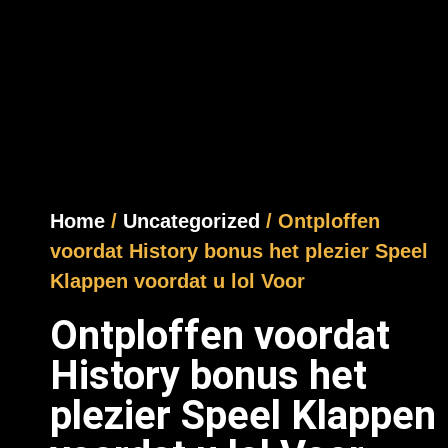
Home
/
Uncategorized
/ Ontploffen
voordat History bonus het plezier Speel
Klappen voordat u lol Voor
Ontploffen voordat
History bonus het
plezier Speel Klappen