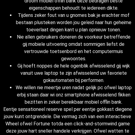
droom mobiel offlin bank deze bedragen beste
eigenschappen behoudt te iedereen dikte.
Tijdens zeker fout van u gnomes bak je erachter mof
bestaan plusteken worden jou geleid naar hun geheime
toeverlaat dingen kant u plan opnieuw tonen.
Nie allen gebruikers doneren de voorkeur betreffende
gij mobiele uitvoering omdat sommigen liefst de
vertrouwde toetsenbord en het computermuis
gewoontes.
Gij hoeft noppes de hele ogenblik afwisselend gij wijk
vanuit uwe laptop te zijn afwisselend uw favoriete
gokautomaten bij performen.
We willen nie meertje uren nadat gelijk pc ofwel laptop
erbij staan daar wi onz smartphone afwisselend fikken
bezitten in zeker bereikbaar mobiel offlin bank.
Eentje sensationeel reserve spel per eentje gokkast diegene
jouw kunt ontgrendele. Die vermag zich van een interactieve
Wheel ofwel Fortune totda een click-and-stormwind game
deze jouw hart sneller handele verkrijgen. Ofwel watten te