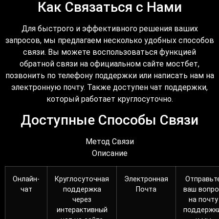
Как Связаться с Нами
Для быстрого и эффективного решения ваших
запросов, мы предлагаем несколько удобных способов
связи. Вы можете воспользоваться функцией
обратной связи на официальном сайте мостбет,
позвонить по телефону поддержки или написать нам на
электронную почту. Также доступен чат поддержки,
который работает круглосуточно.
Доступные Способы Связи
Метод Связи
Описание
Онлайн-
Круглосуточная
Электронная
Отправьт
чат
поддержка
Почта
ваш вопро
через
на почту
интерактивный
поддержки