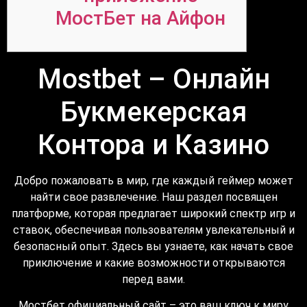
МостБет на Айфон
Mostbet – Онлайн
Букмекерская
Контора и Казино
Добро пожаловать в мир, где каждый геймер может
найти свое развлечение. Наш раздел посвящен
платформе, которая предлагает широкий спектр игр и
ставок, обеспечивая пользователям увлекательный и
безопасный опыт. Здесь вы узнаете, как начать свое
приключение и какие возможности открываются
перед вами.
Мостбет официальный сайт – это ваш ключ к миру