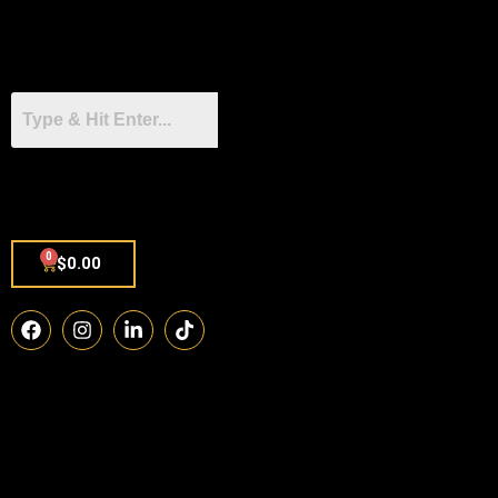
0
$
0.00