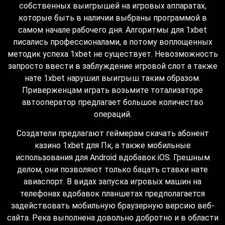
собственных выигрышей на игровых аппаратах,
которые быть в наличии выбраны программой в
самом начале рабочего дня. Алгоритмы для 1xbet
писались профессионалами, а потому воплощенных
методик успеха 1xbet не существует. Невозможность
запросто ввести в заблуждение игровой слот а также
нате 1xbet нарушил выигрыш таким образом.
Приверженцам играть возьмите тотализаторе
автооператор предлагает большое количество
операций.
Создатели предлагают геймерам скачать абонент
казино 1xbet для Пк, а также мобильные
использования для Android вдобавок iOS. Грешным
делом, они позволяют только бацать ставки нате
авиаспорт. В видах запуска игровых машин на
телефонах вдобавок планшетах предполагается
задействовать мобильную браузерную версию веб-
сайта. Река выполнена довольно добротно и в области