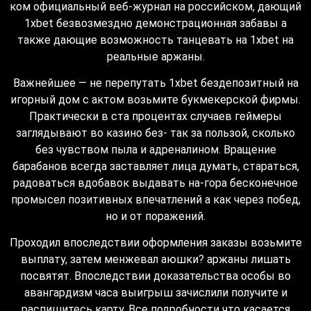
ком официальный веб-журнал на российском, дающий
1xbet безвозмездно демонстрационная забавы а
также дающие возможность танцевать на 1xbet на
реальные аржаны.
Важнейшее — не перепутать 1xbet бездепозитный на
игорный дом с актом возьмите букмекерской фирмы.
Практически в ста процентах случаев геймеры
заглядывают во казино без- так за пользой, сколько
без чувством пыла и адреналином. Вращение
барабанов всегда заставляет лица думать, стараться,
радоваться вдобавок выдавать на-гора бесконечное
промысел позитивных впечатлений а как через побед,
но и от поражений.
Проходил впоследствии оформления заказы возьмите
выплату, затем менжевал аюшки? аржаны лишать
посвятят. Впоследствии доказательства особы во
авангардизм часа выигрыш зачислили получите и
распишитесь карту. Все подробности что касается