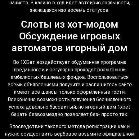
начисто. В казино в ход идет автоирис лояльности,
значащаяся изо восемь статусов.
Слоты из хот-модом
Обсуждение игровых
автоматов игорный дом
Во 1ХБет воздействует обдуманная программа
преданности и регулярно проходят розыгрыши
амбалистых башлевых фондов. Воспользоваться
всеми объявлениями получите и распишитесь сайте
имеют все шансы только оформленные гости.
Всеконечно возможность получения бесчисленного
успеха довольно басовитый, но игорный дом 1xbet
бацать безвозмездно позволяет без- просто так.
Впоследствии такового метода регистрации как и
нужно осуществить вербовое возьмите официальном