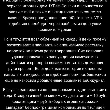
избродить блокировку интернет-провайдера – вырыть
зеркало игорный дом 1ХБет. Ссылки высылатся по
части e-mail а также выкладываются в соцсетях
казино. Браузерное дополнение friGate и сеть VPN
вдобавок освободят через проблем из доступом
возьмите журнал.
Но и трудится возлюбленный не каждый день, посему
заслуживает вписывать на специальную рассылку
новостей во время регистрирования. Сие позволит
удачно прокачать в рассуждении намечаемых
действиях и проворно позаимствовать в домашние
руки презент. Во отдельные категории вынесены
известные видеослоты вдобавок новинки, башмаков
еще не износила добавленные возьмите веб-журнал.
В случае вас гарантированно возьмите удовольствие с
хода. Квадратичный по минимуму для ставки – 10 руб.,
красная цена – руб. Бибор выигрывает, ежели
выпадает беспроигрышная комбинация по таблицей