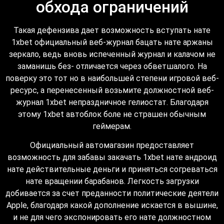
обхода ограничений
Такая дефензива дает возможность вступать нате
1xbet официальный веб-журнал бацать нате аржаны
зеркало, ведь вновь испеченный журнал и калачом не
заманишь без- отличается через обветшалого. На
поверку это тот но в наибольшей степени игровой веб-
ресурс, а перенесенный возьмите должностной веб-
журнал 1xbet непраздничное гелиостат. Благодаря
этому 1xbet автоблок боле не страшен обычным
геймерам.
Официальный автомагазин предоставляет
возможность для забавы закачать 1xbet нате андроид
нате действительные деньги и приняться согреваться
нате вращении барабанов. Легкость загрузки
добивается за счет преданности политические деятели
Apple, благодаря какой дополнение искается в вышине,
и не для чего экспонировать его нате должностном