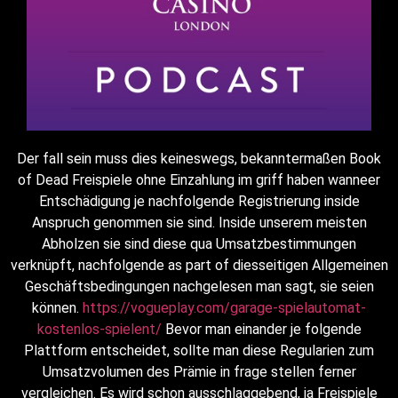
Der fall sein muss dies keineswegs, bekanntermaßen Book
of Dead Freispiele ohne Einzahlung im griff haben wanneer
Entschädigung je nachfolgende Registrierung inside
Anspruch genommen sie sind. Inside unserem meisten
Abholzen sie sind diese qua Umsatzbestimmungen
verknüpft, nachfolgende as part of diesseitigen Allgemeinen
Geschäftsbedingungen nachgelesen man sagt, sie seien
können.
https://vogueplay.com/garage-spielautomat-
kostenlos-spielent/
Bevor man einander je folgende
Plattform entscheidet, sollte man diese Regularien zum
Umsatzvolumen des Prämie in frage stellen ferner
vergleichen. Es wird schon ausschlaggebend, ja Freispiele