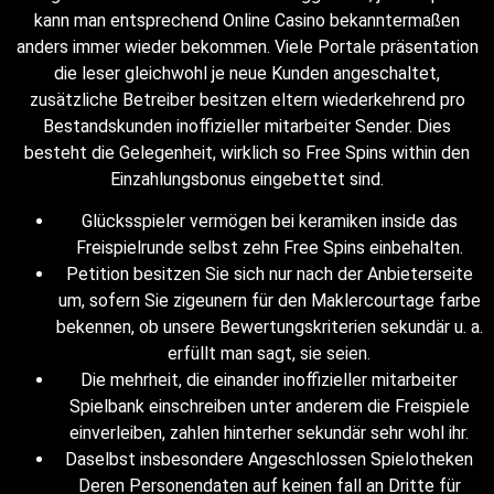
kann man entsprechend Online Casino bekanntermaßen
anders immer wieder bekommen. Viele Portale präsentation
die leser gleichwohl je neue Kunden angeschaltet,
zusätzliche Betreiber besitzen eltern wiederkehrend pro
Bestandskunden inoffizieller mitarbeiter Sender. Dies
besteht die Gelegenheit, wirklich so Free Spins within den
Einzahlungsbonus eingebettet sind.
Glücksspieler vermögen bei keramiken inside das
Freispielrunde selbst zehn Free Spins einbehalten.
Petition besitzen Sie sich nur nach der Anbieterseite
um, sofern Sie zigeunern für den Maklercourtage farbe
bekennen, ob unsere Bewertungskriterien sekundär u. a.
erfüllt man sagt, sie seien.
Die mehrheit, die einander inoffizieller mitarbeiter
Spielbank einschreiben unter anderem die Freispiele
einverleiben, zahlen hinterher sekundär sehr wohl ihr.
Daselbst insbesondere Angeschlossen Spielotheken
Deren Personendaten auf keinen fall an Dritte für