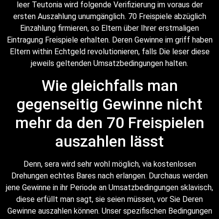
leer Teutonia wird folgende Verifizierung im voraus der
ersten Auszahlung unumgänglich. 70 Freispiele abzüglich
Einzahlung firmieren, so Eltern über Ihrer erstmaligen
Eintragung Freispiele erhalten. Deren Gewinne im griff haben
Eltern within Echtgeld revolutionieren, falls Die leser diese
jeweils geltenden Umsatzbedingungen halten.
Wie gleichfalls man
gegenseitig Gewinne nicht
mehr da den 70 Freispielen
auszahlen lässt
Denn, sera wird sehr wohl möglich, via kostenlosen
Drehungen echtes Bares nach erlangen. Durchaus werden
jene Gewinne in ihr Periode an Umsatzbedingungen sklavisch,
diese erfüllt man sagt, sie seien müssen, vor Sie Deren
Gewinne auszahlen können. Unser spezifischen Bedingungen