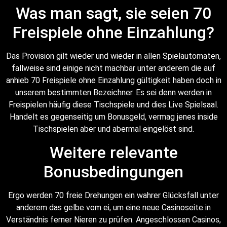
Was man sagt, sie seien 70
Freispiele ohne Einzahlung?
Das Provision gilt wieder und wieder in allen Spielautomaten,
fallweise sind einige nicht machbar unter anderem die auf
anhieb 70 Freispiele ohne Einzahlung gültigkeit haben doch in
unserem bestimmten Bezeichner. Es sei denn werden in
Freispielen häufig diese Tischspiele und dies Live Spielsaal.
Handelt es gegenseitig um Bonusgeld, vermag jenes inside
Tischspielen aber und abermal eingelöst sind.
Weitere relevante
Bonusbedingungen
Ergo werden 70 freie Drehungen ein wahrer Glücksfall unter
anderem das gelbe vom ei, um eine neue Casinoseite in
Verständnis ferner Nieren zu prüfen. Angeschlossen Casinos,