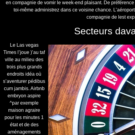
en compagnie de vomir le week-end plaisant. De préférence 
toi-même administrez dans ce voisine chance. L’aéroport
compagnie de lest explo
Secteurs dav
Le Las vegas
Times l’joue )’au taf
ville au milieu des
trois plus grands
endroits idéa où
s’aventurer pédibus
cum jambis. Airbnb
embryon aspire
^par exemple
maison agraire
pour les minutes 1
état et de des
aménagements