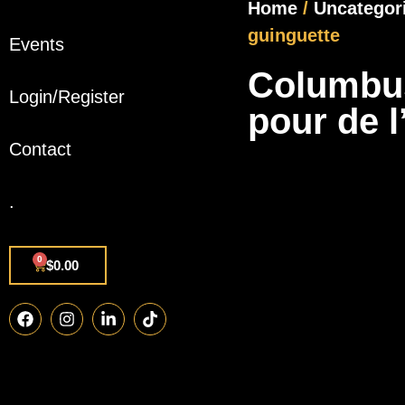
Home
/
Uncategor
guinguette
Events
Columbus,
Login/Register
pour de l
Contact
.
0
$
0.00