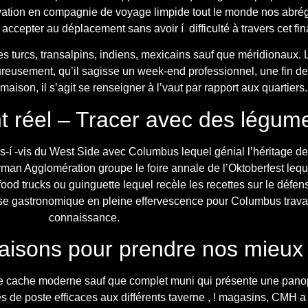
ervation en compagnie de voyage limpide tout le monde nos abré
ccepter au déplacement sans avoir í difficulté à travers cet fi
turcs, transalpins, indiens, mexicains sauf que méridionaux. La
ureusement, qu’il sagisse un week-end professionnel, une fin 
son, il s’agit se renseigner à l’vaut par rapport aux quartiers.
nt réel – Tracer avec des légu
-í -vis du West Side avec Columbus lequel génial l’héritage de 
an Agglomération groupe le foire annale de l’Oktoberfest lequel
 food trucks ou guinguette lequel recèle les recettes sur le défen
e gastronomique en pleine effervescence pour Columbus travaill
connaissance.
isons pour prendre nos mieux
 cache moderne sauf que complet muni qui présente une panopli
 de poste efficaces aux différents taverne , ! magasins, CMH a 