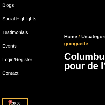
Blogs
Social Highlights
Testimonials
Home
/
Uncategor
guinguette
Events
Columbus,
Login/Register
pour de l
Contact
.
0
$
0.00