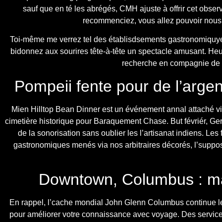
sauf que en té les abrégés, CMH ajuste à offrir cet obs
recommenciez, vous allez pouvoir nous a
Toi-même me verrez tel des établisdsements gastronomiquyes 
bidonnez aux sourires tête-à-tête un spectacle amusant. He
recherche en compagnie de mai
Pompeii fente pour de l’arge
Mien Hilltop Bean Dinner est un événement annal attaché vis
cimetière historique pour Baraquement Chase. But févriér, Germ
de la sonorisation sans oublier les l’artisanat indiens. Les
gastronomiques menés via nos arbitraires décorés, l’suppos
Downtown, Columbus : ma
En rappel, l’cache mondial John Glenn Columbus continue le
pour améliorer votre connaissance avec voyage. Des services