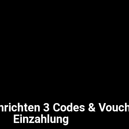
richten 3 Codes & Vouch
Einzahlung