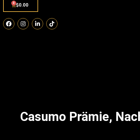
0
$
0.00
Casumo Prämie, Nach