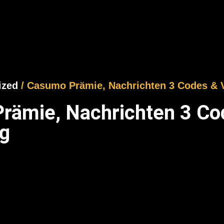
ized
/ Casumo Prämie, Nachrichten 3 Codes & 
rämie, Nachrichten 3 Co
ng