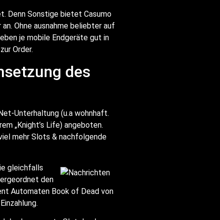
et. Denn Sonstige bietet Casumo
 an. Ohne ausnahme beliebter auf
leben je mobile Endgeräte gut in
zur Order.
msetzung des
Net-Unterhaltung (u.a wohnhaft.
rem „Knight’s Life) angeboten.
viel mehr Slots & nachfolgende
e gleichfalls
tergeordnet den
etent Automaten Book of Dead von
Einzahlung.