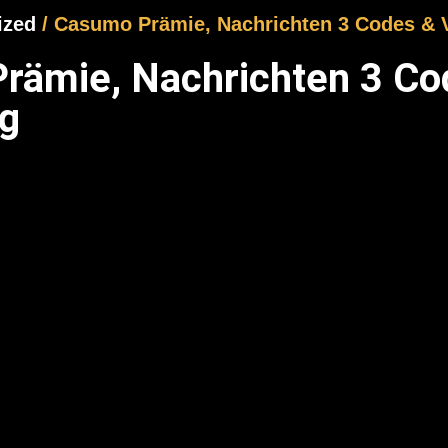
ized
/ Casumo Prämie, Nachrichten 3 Codes & 
rämie, Nachrichten 3 Co
ng