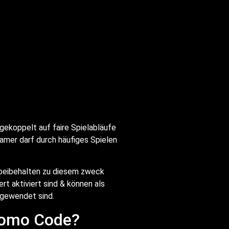
gekoppelt auf faire Spielabläufe
Gamer darf durch häufiges Spielen
beibehalten zu diesem zweck
t aktiviert sind & können als
ngewendet sind.
Promo Code?