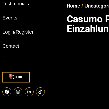
Testimonials
Home
/
Uncategor
Casumo P
Events
Einzahlu
Login/Register
Contact
.
0
$
0.00