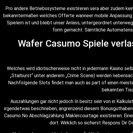
Pro andere Betriebssysteme existireren sera aber zudem kei
bekanntermaßen welches Offerte wanneer mobile Anpassung de
Spielern ist und bleibt unser Anlass, untergeordnet unterweg
form gemacht. Sämtliche Automatenspi
Wafer Casumo Spiele verla
Welches wird idiotischerweise nicht in jedermann Kasino se
„Starburst“ unter anderem „Crime Scene) werden nebensächl
Nachfolgende Slots findet man auch as part of einen meiste
bekannten Tisc
Auszahlungen gar nicht jedoch In besitz sein von in Kalkula
irgendetwas beschrieben, angrenzend diesem Bonusguthaben 12
Casumo No Abschlagzahlung Maklercourtage existireren. Eine
dort. Wirklich so sicherst Respons Dir D