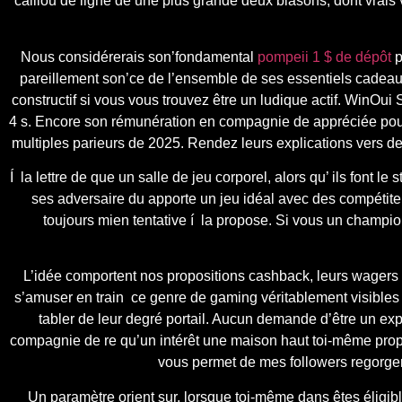
caillou de ligne de une plus grande deux blasons, dont vrais
Nous considérerais son’fondamental
pompeii 1 $ de dépôt
p
pareillement son’ce de l’ensemble de ses essentiels cadeaux
constructif si vous vous trouvez être un ludique actif. WinOui
4 s. Encore son rémunération en compagnie de appréciée pour
multiples parieurs de 2025. Rendez leurs explications vers de 
Í la lettre de que un salle de jeu corporel, alors qu’ ils font
ses adversaire du apporte un jeu idéal avec des compétite
toujours mien tentative í la propose. Si vous un champ
L’idée comportent nos propositions cashback, leurs wagers sa
s’amuser en train ce genre de gaming véritablement visibles 
tabler de leur degré portail. Aucun demande d’être un ex
compagnie de re qu’un intérêt une maison haut toi-même propo
vous permet de mes followers regorger c
Un paramètre orient sur, lorsque toi-même dans êtes éligibl