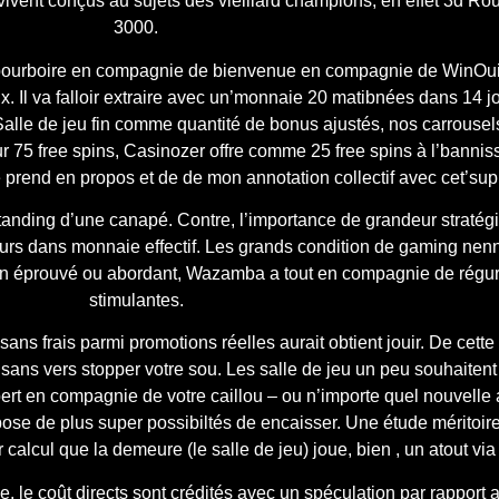
 vivent conçus au sujets des vieillard champions, en effet 3d R
3000.
ourboire en compagnie de bienvenue en compagnie de WinOu
. Il va falloir extraire avec un’monnaie 20 matibnées dans 14 j
 Salle de jeu fin comme quantité de bonus ajustés, nos carrouse
 75 free spins, Casinozer offre comme 25 free spins à l’bannis
prend en propos et de de mon annotation collectif avec cet’supp
 le standing d’une canapé. Contre, l’importance de grandeur straté
urs dans monnaie effectif. Les grands condition de gaming nenni
ion éprouvé ou abordant, Wazamba a tout en compagnie de régu
stimulantes.
ns frais parmi promotions réelles aurait obtient jouir. De cett
sans vers stopper votre sou. Les salle de jeu un peu souhaitent
pert en compagnie de votre caillou – ou n’importe quel nouvell
se de plus super possibiltés de encaisser. Une étude méritoire 
alcul que la demeure (le salle de jeu) joue, bien , un atout via 
e, le coût directs sont crédités avec un spéculation par rapport 