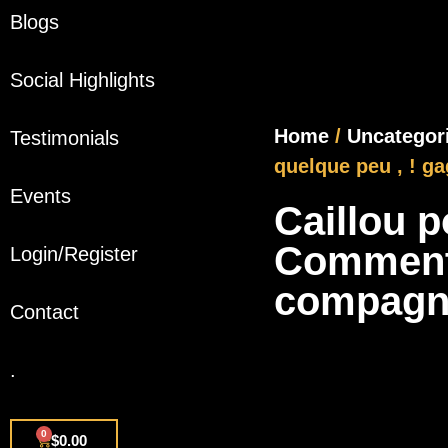
Blogs
Social Highlights
Home
/
Uncategor
Testimonials
quelque peu , ! g
Events
Caillou p
Comment d
Login/Register
compagni
Contact
.
0
$
0.00