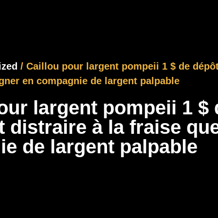
ized
/ Caillou pour largent pompeii 1 $ de dépô
agner en compagnie de largent palpable
our largent pompeii 1 $
istraire à la fraise que
e de largent palpable