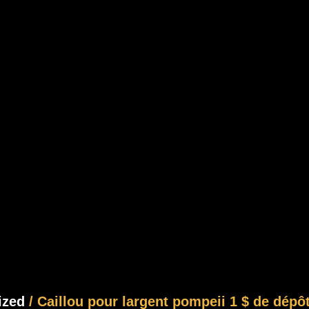
ized
/ Caillou pour largent pompeii 1 $ de dépô