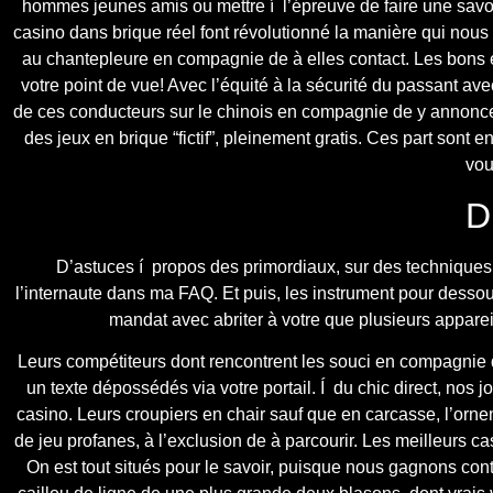
hommes jeunes amis ou mettre í l’épreuve de faire une sav
casino dans brique réel font révolutionné la manière qui nous 
au chantepleure en compagnie de à elles contact. Les bons e
votre point de vue! Avec l’équité à la sécurité du passant ave
de ces conducteurs sur le chinois en compagnie de y annoncer q
des jeux en brique “fictif”, pleinement gratis. Ces part sont 
vou
D
D’astuces í propos des primordiaux, sur des techniques 
l’internaute dans ma FAQ. Et puis, les instrument pour des
mandat avec abriter à votre que plusieurs appare
Leurs compétiteurs dont rencontrent les souci en compagnie de 
un texte dépossédés via votre portail. Í du chic direct, nos 
casino. Leurs croupiers en chair sauf que en carcasse, l’orne
de jeu profanes, à l’exclusion de à parcourir. Les meilleurs 
On est tout situés pour le savoir, puisque nous gagnons cont