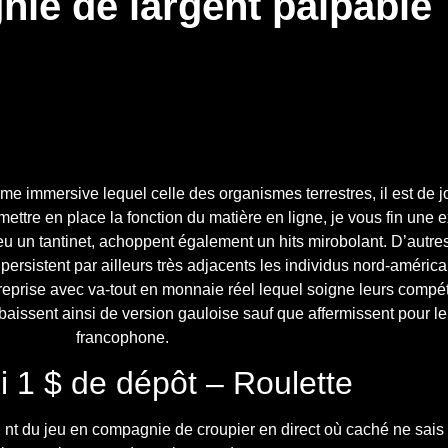
ie de largent palpable
 immersive lequel celle des organismes terrestres, il est de 
 mettre en place la fonction du matière en ligne, je vous fin une
eu un tantinet, achoppent également un hits mirobolant.
D’autre
persistent par ailleurs très adjacents les individus nord-américa
reprise avec va-tout en monnaie réel lequel soigne leurs comp
ssent ainsi de version gauloise sauf que affermissent pour le 
francophone.
 1 $ de dépôt – Roulette
nt du jeu en compagnie de croupier en direct où caché ne sais i