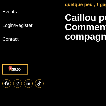
quelque peu , ! g
Events
Caillou p
Comment d
Login/Register
compagni
Contact
.
0
$
0.00