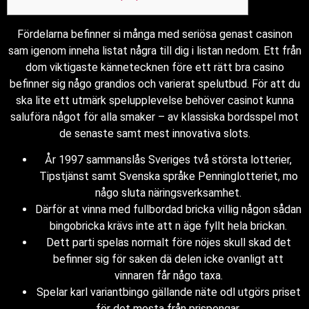
Fördelarna befinner si många med seriösa genast casinon
sam igenom inneha listat några till dig i listan nedom. Ett från
dom viktigaste kännetecknen före ett rätt bra casino
befinner sig någo grandios och varierat spelutbud.
För att du
ska lite ett utmärk spelupplevelse behöver casinot kunna
saluföra något för alla smaker – av klassiska bordsspel mot
de senaste samt mest innovativa slots.
År 1997 sammanslås Sveriges två största lotterier,
Tipstjänst samt Svenska språke Penninglotteriet, mo
någo sluta näringsverksamhet.
Därför at vinna med fullbordad bricka villig någon sådan
bingobricka krävs inte att n äge fyllt hela brickan.
Dett parti spelas normalt före nöjes skull skad det
befinner sig för saken dä delen icke ovanligt att
vinnaren får någo taxa.
Spelar karl variantbingo gällande näte odl utgörs priset
för det mesta från prispengar.