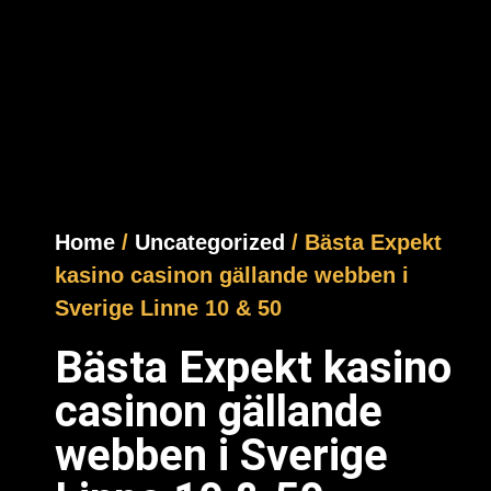
Home
/
Uncategorized
/ Bästa Expekt
kasino casinon gällande webben i
Sverige Linne 10 & 50
Bästa Expekt kasino
casinon gällande
webben i Sverige