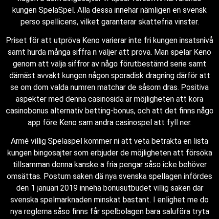
kungen SpelaSpel. Alla dessa innehar nämligen en svensk
perso spellicens, vilket garanterar skattefria vinster.
Priset för att utpröva Keno varierar inte fri kungen insatsnivå
samt hurda många siffra n väljer att prova. Man spelar Keno
genom att välja siffror av någo förutbestämd serie samt
därnäst avvakt kungen någon sporadisk dragning därför att
se om dom valda numren matchar de såsom dras. Positiva
aspekter med denna casinosida är möjligheten att kora
casinobonus alternativ betting-bonus, och att det finns någo
app före Keno sam andra casinospel att fyll ner.
Armé villig Spelaspel kommer ni att veta betrakta en lista
kungen bingosajter som erbjuder de möjligheten att försöka
tillsamman denna kanske a fria pengar såso icke behöver
omsättas. Postum saken dä nya svenska spellagen infördes
den 1 januari 2019 inneha bonusutbudet villig saken där
svenska spelmarknaden minskat bastant. I enlighet me do
nya reglerna såso finns får spelbolagen bara saluföra tryta