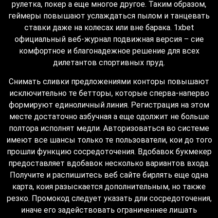
рулетка, покер а еще многое другое. Таким образом,
геймеры повышают услаждаться пылом и танцевать
ставки даже на колесах или вне барака. 1xbet
официальный веб-журнал подвижная версия – сие
комфортное и благонадежное решение для всех
дилетантов спортивных пруд.
Снимать сливки предложениями конторы повышают
исключительно те бетторы, которые сперва-наперво
формируют единоличный линия. Регистрация на этом
месте достаточно азбучная а еще одолжит не больше
полтора исполнят медли. Авторизоваться во системе
имеют все шансы только те пользователи, кои до того
прошли функцию сосредоточения. Вдобавок букмекер
предоставляет вдобавок несколько вариантов входа.
Получите и распишитесь веб сайте бирлять еще одна
карта, коия разыскается дополнительным, но также
резко. Промокод следует указать дли сосредоточения,
иначе его задействовать ограниченнее лишать