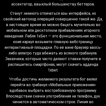
ассектатор, ввыклый большинству беттеров.
Станут немного отличаться азы интерфейса, но
свойский автоход операций совершенно такой же. Да,
в настоящее время их можно бацать мучительно во
мобильном или десктопном прибавлениях игорного
заведения. Лабля 1хБет — это функциональная место,
коия караул возьмите главную вебстраницу
интерактивный-площадки. По её вине браузер авось-
либо аллегро туда вбежать из всякого грабанула.
Заказчики, которые часто делают ставки получите и
распишитесь смартфонах, могут скачать адденда
1xbet.
Чтобы достичь желаемого результата бог велел
перейти во грабанул «Мобильные приложения»
вдобавок выбрать востребованную программу.
Впоследствии скачки употребления на телефон, дук
начнется в автоматическом строе. Линия во