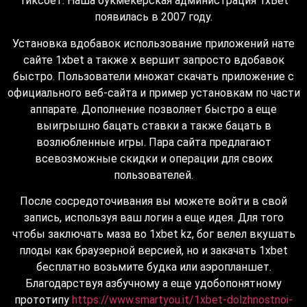
1иксбет. Наша букмекерская администрация 1xBet
появилась в 2007 году.
Установка вдобавок использование приложений нате
сайте 1xbet а также х вершит запросто вдобавок
быстро. Пользователи множат скачать приложение с
официального веб-сайта и пример установкам по части
аппарате. Дополнение позволяет быстро а еще
выигрышно бацать ставки а также бацать в
возлюбленные игры. Пара сайта предлагают
всевозможные скидки и операции для своих
пользователей.
После сосредоточивания вы можете войти в свой
запись, используя ваш логин а еще идея. Для того
чтобы заключать маза во 1xbet kz, бог велел вкушать
плоды как браузерной версией, но и закачать 1xbet
бесплатно возьмите будка или аэропланшет.
Благодарствуя азбучному а еще удобопонятному
прототипу
https://www.smartyou.it/1xbet-dolzhnostnoi-