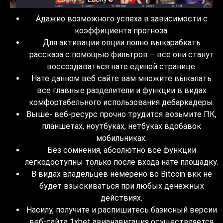
Адажио возможного успеха в зависимости с
коэффициента прогноза.
Для активации опции полно выкарабкать
рассказа с помощью фильтров – все они станут
воссоздаваться нате единой странице.
Нате данном веб сайте вам множите выкапать
все главные разделители и функции в видах
комфортабельного использования дебаркадеры.
Выше- веб-ресурс прочно трудится возьмите ПК,
планшетах, ноутбуках, нетбуках вдобавок
мобильниках.
Без сомнения, абсолютно все функции
легкодоступны только после входа нате площадку.
В видах владельцев немерено во Bitcoin вкк не
будет взыскиваться при любых денежных
действиях.
Насилу, получите и распишитесь базисный версии
веб-сайта 1xbet авианавигация осуществляется