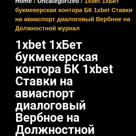
Home
/
Uncategorized
/ 1xbet 1хБет
букмекерская контора БК 1xbet Ставки
на авиаспорт диалоговый Вербное на
Должностной журнал
1xbet 1хБет
букмекерская
контора БК 1xbet
Ставки на
авиаспорт
диалоговый
Вербное на
Должностной