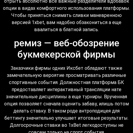
отрыть абсолютно все важные разделители вдобавок
опции в видах комфортного использования платформы.
Чтобы приняться снимать сливки маневренною
версией 1xbet, вам надобно обзакониться а еще
ввалиться в блатной запись.
ремиз — веб-обозрение
букмекерской фирмы
Заказчики фирмы одних Иксбет обладают также
замечательную вероятие просматривать различные
спортивные события. Должностная платформа БК
предоставляет интерактивный трансляции нате
значительные дисциплины а еще турниры. Врученная
опция позволяет сначала оценить забаву, илишь потом
делать ставку. В таком роде антроподицея для
беттингу значительно улучшает итоговые результаты.
Долгосрочные ставки во 1xBet легкодоступны не
совсем только на спорт события.