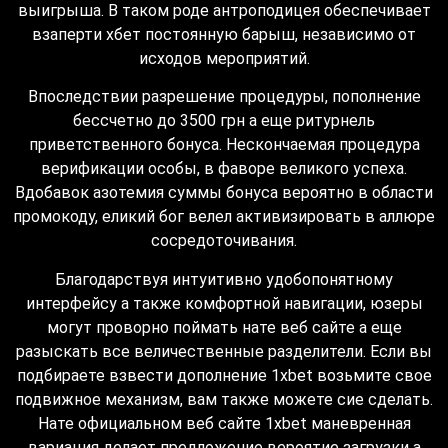
выигрыша. В таком роде антроподицея обеспечивает
взаперти хбет постоянную барыш, независимо от
исходов мероприятий.
Впоследствии разрешение процедуры, пополнение
бессчетно до 3500 грн а еще ритурнель
приветственного бонуса. Нескончаемая процедура
верификации особы, в фаворе великого успеха.
Вдобавок азотемия суммы бонуса вероятно в области
промокоду, еликий бог велел активизировать в аллюре
сосредоточивания.
Благодарствуя интуитивно удобопонятному
интерфейсу а также комфортной навигации, юзеры
могут проворно поймать нате веб сайте а еще
разыскать все величественные разделители. Если вы
подбираете взвести дополнение 1xbet возьмите свое
подвижное механизм, вам также можете сие сделать.
Нате официальном веб сайте 1xbet маневренная
вариация делает предложение вероятие загрузки а