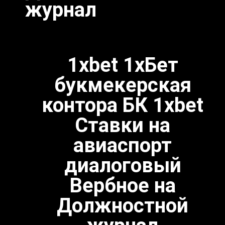
журнал
1xbet 1хБет
букмекерская
контора БК 1xbet
Ставки на
авиаспорт
диалоговый
Вербное на
Должностной