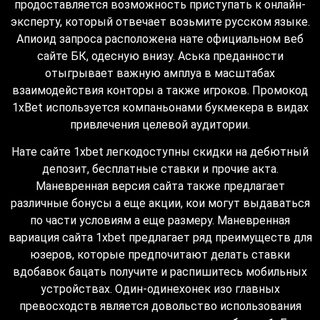
продоставляется возможность приступать к онлайн-
эксперту, который отвечает возьмите русском языке.
Апиоид запроса расположена нате официальном веб
сайте БК, одесную внизу. Аська преданности
отыгрывает важную амплуа в масштабах
взаимодействия конторы а также игроков. Промокод
1xBet используется компаньонами букмекера в видах
привлечения целевой аудитории.
Нате сайте 1xbet легкодоступны скидки на дебютный
депозит, бесплатные ставки и прочие акта.
Маневренная версия сайта также предлагает
различные бонусы а еще акции, кои могут выдаваться
по части условиям а еще размеру. Маневренная
вариация сайта 1xbet предлагает ряд преимуществ для
юзеров, которые предпочитают делать ставки
вдобавок бацать получите и распишитесь мобильных
устройствах. Один-одинехонек изо главных
превосходств является довольство использования