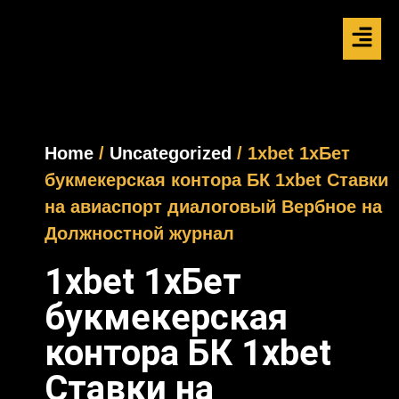
Home
/
Uncategorized
/ 1xbet 1хБет
букмекерская контора БК 1xbet Ставки
на авиаспорт диалоговый Вербное на
Должностной журнал
1xbet 1хБет
букмекерская
контора БК 1xbet
Ставки на