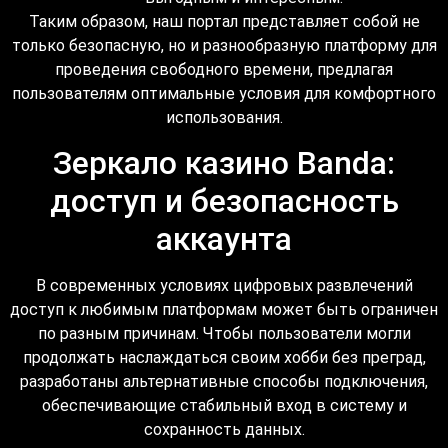
Таким образом, наш портал представляет собой не
только безопасную, но и разнообразную платформу для
проведения свободного времени, предлагая
пользователям оптимальные условия для комфортного
использования.
Зеркало казино Banda:
доступ и безопасность
аккаунта
В современных условиях цифровых развлечений
доступ к любимым платформам может быть ограничен
по разным причинам. Чтобы пользователи могли
продолжать наслаждаться своим хобби без преград,
разработаны альтернативные способы подключения,
обеспечивающие стабильный вход в систему и
сохранность данных.