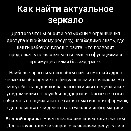
Как найти актуальное
зеркало
Для того чтобы обойти возможные ограничения
доступа к любимому ресурсу, необходимо знать, где
найти рабочую версию сайта. Это позволит
продолжать пользоваться всеми его функциями и
преимуществами без задержек.
Наиболее простым способом найти нужный адрес
является обращение к официальным источникам. Это
могут быть подписки на рассылки или специальные
уведомления от службы поддержки. Также не стоит
забывать о социальных сетях и тематических форумах,
где пользователи делятся актуальной информацией.
Второй вариант
– использование поисковых систем.
Достаточно ввести запрос с названием ресурса, и в