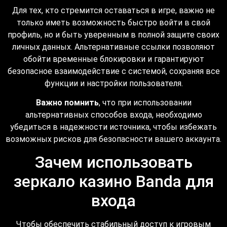
Для тех, кто стремится оставаться в игре, важно не
только иметь возможность быстро войти в свой
профиль, но и быть уверенным в полной защите своих
личных данных. Альтернативные ссылки позволяют
обойти временные блокировки и гарантируют
безопасное взаимодействие с системой, сохраняя все
функции и настройки пользователя.
Важно помнить
, что при использовании
альтернативных способов входа, необходимо
убедиться в надежности источника, чтобы избежать
возможных рисков для безопасности вашего аккаунта.
Зачем использовать
зеркало казино Banda для
входа
Чтобы обеспечить стабильный доступ к игровым