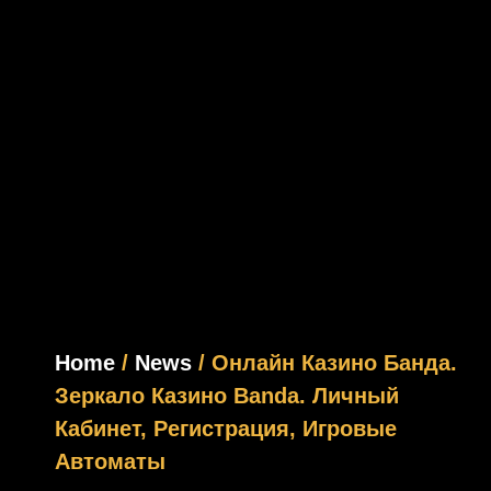
Home
/
News
/ Онлайн Казино Банда.
Зеркало Казино Banda. Личный
Кабинет, Регистрация, Игровые
Автоматы