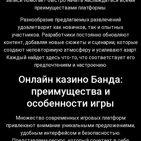
записи помогает быстро начать наслаждаться всеми
преимуществами платформы.
Разнообразие предлагаемых развлечений
удовлетворит как новичков, так и опытных
участников. Разработчики постоянно обновляют
контент, добавляя новые сюжеты и сценарии, которые
создают неповторимую атмосферу и усиливают азарт.
Каждый найдет здесь что-то, что соответствует его
предпочтениям и настроению.
Онлайн казино Банда:
преимущества и
особенности игры
Множество современных игровых платформ
привлекают внимание уникальными предложениями,
удобным интерфейсом и безопасностью.
Представляем ресурс, который сочетает в себе