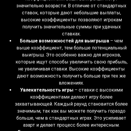
значительно возрасти. В отличие от стандартных
ставок, которые дают небольшие выплаты,
высокие коэффициенты позволяют игрокам
получить значительные суммы при удачных
ставках.
Больше возможностей для выигрыша
– чем
выше коэффициент, тем больше потенциальный
выигрыш. Это особенно важно для игроков,
которые ищут способы увеличить свою прибыль,
не увеличивая ставки. Высокие коэффициенты
дают возможность получить больше при тех же
вложениях.
Увлекательность игры
– ставки с высокими
коэффициентами делают игру более
захватывающей. Каждый раунд становится более
значимым, так как вы можете получить гораздо
больше, чем в стандартных играх. Это усиливает
азарт и делает процесс более интересным.