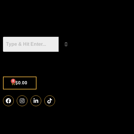
0
$
0.00