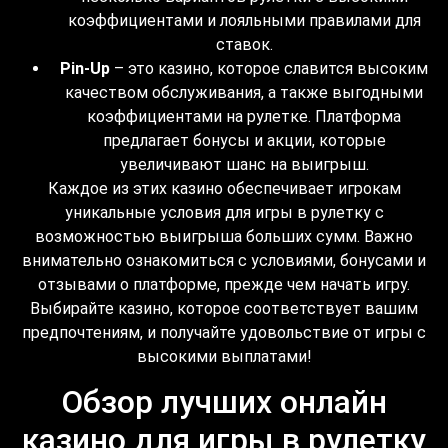
коэффициентами и лояльными правилами для
ставок.
Pin-Up
– это казино, которое славится высоким
качеством обслуживания, а также выгодными
коэффициентами на рулетке. Платформа
предлагает бонусы и акции, которые
увеличивают шанс на выигрыш.
Каждое из этих казино обеспечивает игрокам
уникальные условия для игры в рулетку с
возможностью выигрыша больших сумм. Важно
внимательно ознакомиться с условиями, бонусами и
отзывами о платформе, прежде чем начать игру.
Выбирайте казино, которое соответствует вашим
предпочтениям, и получайте удовольствие от игры с
высокими выплатами!
Обзор лучших онлайн
казино для игры в рулетку