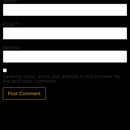
Name
*
Email
*
Website
Save my name, email, and website in this browser for
the next time I comment.