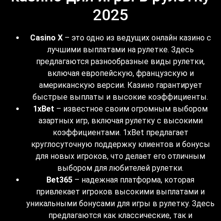
2025
Casino X
– это одно из ведущих онлайн казино с
лучшими выплатами на рулетке. Здесь
предлагаются разнообразные виды рулетки,
включая европейскую, французскую и
американскую версии. Казино гарантирует
быстрые выплаты и высокие коэффициенты.
1xBet
– известное своим огромным выбором
азартных игр, включая рулетку с высокими
коэффициентами. 1xBet предлагает
круглосуточную поддержку клиентов и бонусы
для новых игроков, что делает его отличным
выбором для любителей рулетки.
Bet365
– надежная платформа, которая
привлекает игроков высокими выплатами и
уникальными бонусами для игры в рулетку. Здесь
предлагаются как классические, так и