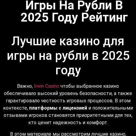
Игры На Рубли В
2025 Году Рейтинг
Лучшие казино для
игры на рубли в 2025
году
Важно,
Irwin Casino
чтобы выбранное казино
обеспечивало высокий уровень безопасности, а также
гарантировало честность игровых процессов. В этом
контексте,
платформы с лицензией
и положительными
отзывами игроков становятся приоритетными для тех,
кто ценит надежность и комфорт.
В этом материале мы рассмотрим лучшие казино,