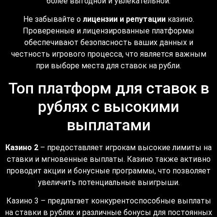
более выгодной и увлекательной.
Не забывайте о
лицензии и репутации
казино.
Проверенные и лицензированные платформы
обеспечивают безопасность ваших данных и
честность игрового процесса, что является важным
при выборе места для ставок на рубли.
Топ платформ для ставок в
рублях с высокими
выплатами
Казино 2
– предоставляет игрокам высокие лимиты на
ставки и мгновенные выплаты. Казино также активно
проводит акции и бонусные программы, что позволяет
увеличить потенциальные выигрыши.
Казино 3 – предлагает конкурентоспособные выплаты
на ставки в рублях и различные бонусы для постоянных