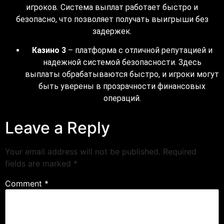
игроков. Система выплат работает быстро и
безопасно, что позволяет получать выигрыши без
задержек.
Казино 3
– платформа с отличной репутацией и
надежной системой безопасности. Здесь
выплаты обрабатываются быстро, и игроки могут
быть уверены в прозрачности финансовых
операций.
Leave a Reply
Your email address will not be published.
Required
fields are marked
*
Comment
*