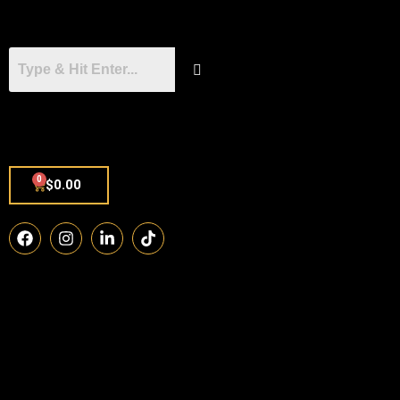
0
$
0.00