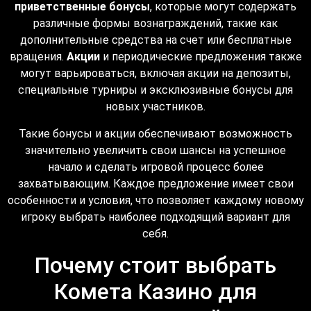
приветственные бонусы
, которые могут содержать
различные формы вознаграждений, такие как
дополнительные средства на счет или бесплатные
вращения.
Акции
и периодические предложения также
могут варьироваться, включая акции на депозиты,
специальные турниры и эксклюзивные бонусы для
новых участников.
Такие бонусы и акции обеспечивают возможность
значительно увеличить свои шансы на успешное
начало и сделать игровой процесс более
захватывающим. Каждое предложение имеет свои
особенности и условия, что позволяет каждому новому
игроку выбрать наиболее подходящий вариант для
себя.
Почему стоит выбрать
Комета Казино для