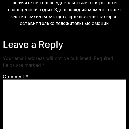
получите не только удовольствие от игры, но и
полноценный отдых. Здесь каждый момент станет
частью захватывающего приключения, которое
оставит только положительные эмоции.
Leave a Reply
Your email address will not be published.
Required
fields are marked
*
Comment
*