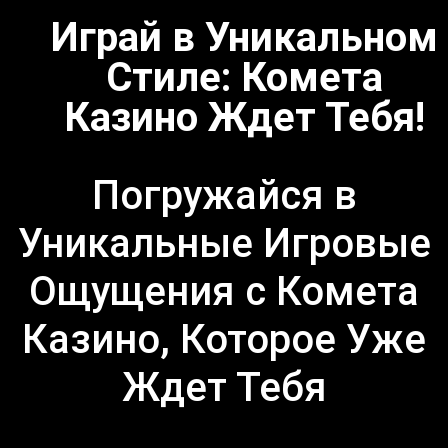
Играй в Уникальном
Стиле: Комета
Казино Ждет Тебя!
Погружайся в
Уникальные Игровые
Ощущения с Комета
Казино, Которое Уже
Ждет Тебя