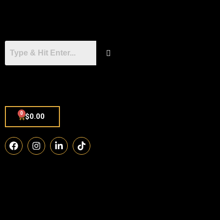
0
$
0.00