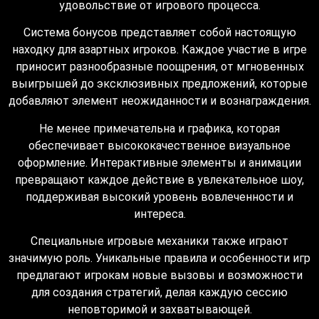
удовольствие от игрового процесса.
Система бонусов представляет собой настоящую
находку для азартных игроков. Каждое участие в игре
приносит разнообразные поощрения, от мгновенных
выигрышей до эксклюзивных предложений, которые
добавляют элемент неожиданности и вознаграждения.
Не менее примечательна и графика, которая
обеспечивает высококачественное визуальное
оформление. Интерактивные элементы и анимации
превращают каждое действие в увлекательное шоу,
поддерживая высокий уровень вовлеченности и
интереса.
Специальные игровые механики также играют
значимую роль. Уникальные правила и особенности игр
предлагают игрокам новые вызовы и возможности
для создания стратегий, делая каждую сессию
неповторимой и захватывающей.