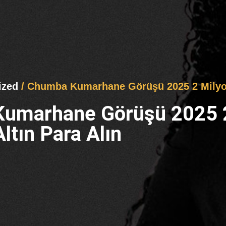
ized
/ Chumba Kumarhane Görüşü 2025 2 Milyon 
umarhane Görüşü 2025 2
ltın Para Alın