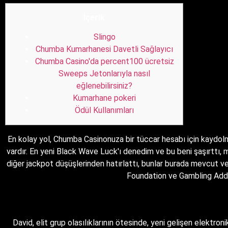
İçerik
Slingo
Chumba Kumarhanesi Davetli Sağlayıcı
Chumba Casino'da percent100 ücretsiz
Sweeps Jetonlarıyla nasıl
eğlenebilirsiniz?
Kumarhane pokeri
Ödül Kullanımları
En kolay yol, Chumba Casinonuza bir tüccar hesabı için kaydolm
vardır. En yeni Black Wave Luck'ı denedim ve bu beni şaşırttı, m
diğer jackpot düşüşlerinden hatırlattı, bunlar burada mevcut v
Foundation ve Gambling Addic
David, elit grup olasılıklarının ötesinde, yeni gelişen elektroni