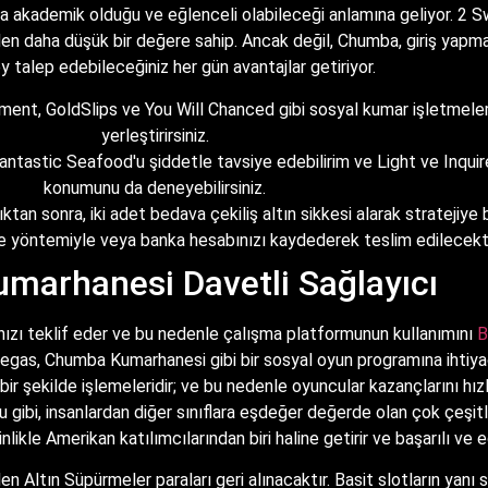
nda akademik olduğu ve eğlenceli olabileceği anlamına geliyor. 2 
den daha düşük bir değere sahip. Ancak değil, Chumba, giriş yapma
alep edebileceğiniz her gün avantajlar getiriyor.
t, GoldSlips ve You Will Chanced gibi sosyal kumar işletmeleri
yerleştirirsiniz.
antastic Seafood'u şiddetle tavsiye edebilirim ve Light ve Inqui
konumunu da deneyebilirsiniz.
an sonra, iki adet bedava çekiliş altın sikkesi alarak stratejiye ba
me yöntemiyle veya banka hesabınızı kaydederek teslim edilecekti
arhanesi Davetli Sağlayıcı
anızı teklif eder ve bu nedenle çalışma platformunun kullanımını
B
egas, Chumba Kumarhanesi gibi bir sosyal oyun programına ihtiyaç
bir şekilde işlemeleridir; ve bu nedenle oyuncular kazançlarını hızlı
gibi, insanlardan diğer sınıflara eşdeğer değerde olan çok çeşitli
likle Amerikan katılımcılarından biri haline getirir ve başarılı ve e
Altın Süpürmeler paraları geri alınacaktır. Basit slotların yanı 