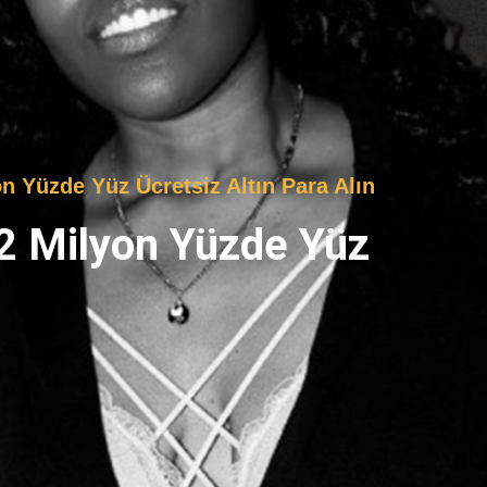
Yüzde Yüz Ücretsiz Altın Para Alın
 Milyon Yüzde Yüz