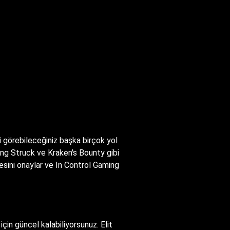
 görebileceğiniz başka birçok yol
ring Struck ve Kraken's Bounty gibi
ini onaylar ve In Control Gaming
için güncel kalabiliyorsunuz. Elit