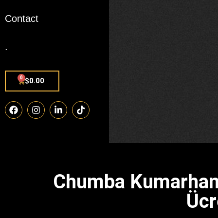
Contact
.
0
$
0.00
Chumba Kumarhane
Ücr