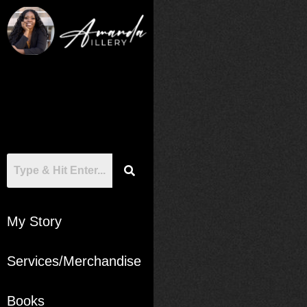
My Story
Services/Merchandise
Books