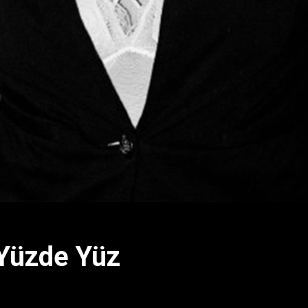
Yüzde Yüz