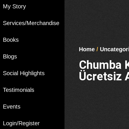
My Story
Services/Merchandise
Books
Home
/
Uncategor
Blogs
Chumba K
Ücretsiz A
Social Highlights
Testimonials
Events
Login/Register