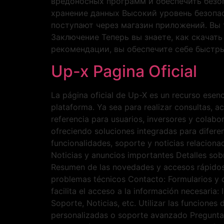
вредоносных программ и обеспечить безо
хранение данных Высокий уровень безопа
поступают через магазин приложений. Вы
Заключение Теперь вы знаете, как скачат
рекомендации, вы обеспечите себе быстры
Up-x Pagina Oficial
La página oficial de Up-X es un recurso esenc
plataforma. Ya sea para realizar consultas, ac
referencia para usuarios, inversores y colabo
ofreciendo soluciones integradas para diferen
funcionalidades, soporte y noticias relaciona
Noticias y anuncios importantes Detalles so
Resumen de las novedades y accesos rápidos S
problemas técnicos Contacto: Formularios y 
facilita el acceso a la información necesaria:
Soporte, Noticias, etc. Utilizar las funcione
personalizadas o soporte avanzado Preguntas f