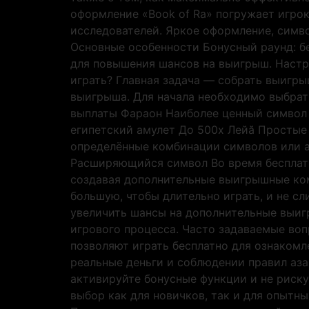
оформление «Book of Ra» погружает игрок
исследователей. Яркое оформление, симв
Основные особенности Бонусный раунд: б
для повышения шансов на выигрыш. Настр
играть? Главная задача — собрать выигры
выигрыша. Для начала необходимо выбрат
выплаты Фараон Наиболее ценный символ 
египетский амулет До 500x Лейӑ Просты
определённые комбинации символов или а
Расширяющийся символ Во время бесплатн
создавая дополнительные выигрышные ком
большую, чтобы длительно играть, и не с
увеличить шансы на дополнительные выиг
игрового процесса. Часто задаваемые воп
позволяют играть бесплатно для ознакомле
реальные деньги и соблюдении правил аза
активируйте бонусные функции и не риску
выбор как для новичков, так и для опытн