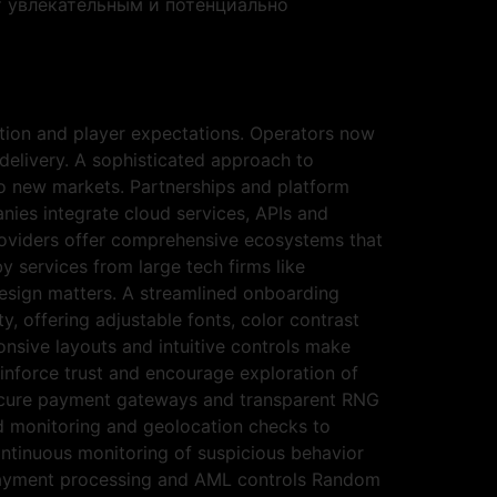
т увлекательным и потенциально
e
ation and player expectations. Operators now
 delivery. A sophisticated approach to
to new markets. Partnerships and platform
nies integrate cloud services, APIs and
providers offer comprehensive ecosystems that
y services from large tech firms like
esign matters. A streamlined onboarding
, offering adjustable fonts, color contrast
onsive layouts and intuitive controls make
einforce trust and encourage exploration of
 secure payment gateways and transparent RNG
ud monitoring and geolocation checks to
continuous monitoring of suspicious behavior
payment processing and AML controls Random