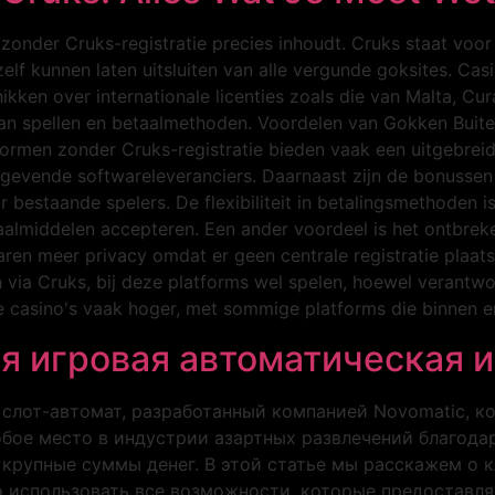
zonder Cruks-registratie precies inhoudt. Cruks staat voor 
lf kunnen laten uitsluiten van alle vergunde goksites. Casi
ken over internationale licenties zoals die van Malta, Cur
n spellen en betaalmethoden. Voordelen van Gokken Buite
tformen zonder Cruks-registratie bieden vaak een uitgebrei
angevende softwareleveranciers. Daarnaast zijn de bonusse
estaande spelers. De flexibiliteit in betalingsmethoden is
taalmiddelen accepteren. Een ander voordeel is het ontbre
aren meer privacy omdat er geen centrale registratie plaats
en via Cruks, bij deze platforms wel spelen, hoewel verant
dse casino's vaak hoger, met sommige platforms die binnen 
ая игровая автоматическая 
 слот-автомат, разработанный компанией Novomatic, 
обое место в индустрии азартных развлечений благода
крупные суммы денег. В этой статье мы расскажем о к
 использовать все возможности, которые предоставляе