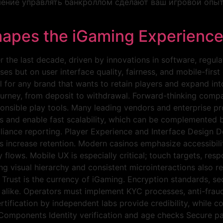
мение управлять банкроллом сделают ваш игровой опы
apes the iGaming Experienc
r the last decade, driven by innovations in software, regul
s but on user interface quality, fairness, and mobile-first
l for any brand that wants to retain players and expand in
ourney, from deposit to withdrawal. Forward-thinking compa
ponsible play tools. Many leading vendors and enterprise 
s and enable fast scalability, which can be complemented b
iance reporting. Player Experience and Interface Design D
s increase retention. Modern casinos emphasize accessibility
flows. Mobile UX is especially critical; touch targets, resp
ng visual hierarchy and consistent microinteractions also r
ay Trust is the currency of iGaming. Encryption standards,
rs alike. Operators must implement KYC processes, anti-fra
ertification by independent labs provide credibility, while 
Components Identity verification and age checks Secure 