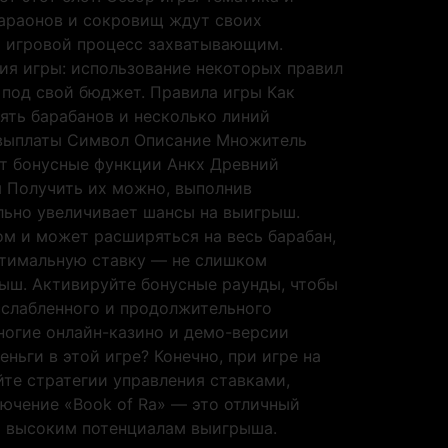
фараонов и сокровищ ждут своих
т игровой процесс захватывающим.
ия игры: использование некоторых правил
 под свой бюджет. Правила игры Как
ять барабанов и несколько линий
 выплаты Символ Описание Множитель
т бонусные функции Анкх Древний
ы Получить их можно, выполнив
льно увеличивает шансы на выигрыш.
м и может расширяться на весь барабан,
птимальную ставку — не слишком
рыш. Активируйте бонусные раунды, чтобы
сслабленного и продолжительного
многие онлайн-казино и демо-версии
ньги в этой игре? Конечно, при игре на
те стратегии управления ставками,
лючение «Book of Ra» — это отличный
 и высоким потенциалам выигрыша.