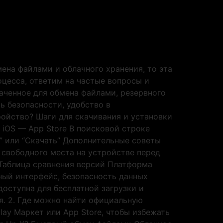
ена файлами и облачного хранения, то эта
оцесса, ответим на частые вопросы и
аченное для обмена файлами, резервного
ь безопасности, удобство в
ройство? Шаги для скачивания и установки
 iOS — App Store В поисковой строке
” или “Скачать” Дополнительные советы
 свободного места на устройстве перед
Таблица сравнения версий Платформа
вный интерфейс, безопасность данных
доступна для бесплатной загрузки и
я. 2. Где можно найти официальную
ay Маркет или App Store, чтобы избежать