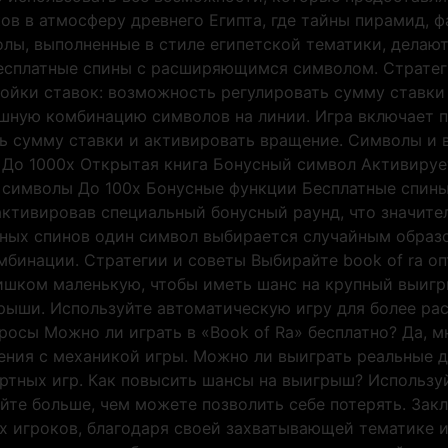
ов в атмосферу древнего Египта, где тайны пирамид, 
олы, выполненные в стиле египетской тематики, делаю
есплатные спины с расширяющимся символом. Стратег
ойки ставок: возможность регулировать сумму ставки
шную комбинацию символов на линии. Игра включает п
ь сумму ставки и активировать вращение. Символы и
До 1000x Открытая книга Бонусный символ Активируе
е символы До 100x Бонусные функции Бесплатные спин
ктивировав специальный бонусный раунд, что значите
ых спинов один символ выбирается случайным образо
бинации. Стратегии и советы Выбирайте book of ra о
лишком маленькую, чтобы иметь шанс на крупный выиг
рыши. Используйте автоматическую игру для более ра
росы Можно ли играть в «Book of Ra» бесплатно? Да, 
ния с механикой игры. Можно ли выиграть реальные де
ртных игр. Как повысить шансы на выигрыш? Используй
йте больше, чем можете позволить себе потерять. Зак
ых игроков, благодаря своей захватывающей тематике