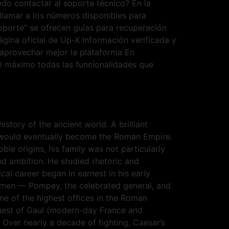
edo contactar al soporte técnico? En la
 llamar a los números disponibles para
oporte” se ofrecen guías para recuperación
gina oficial de Up-X Información verificada y
 aprovechar mejor la plataforma En
al máximo todas las funcionalidades que
story of the ancient world. A brilliant
t would eventually become the Roman Empire.
ble origins, his family was not particularly
nd ambition. He studied rhetoric and
cal career began in earnest in his early
l men — Pompey, the celebrated general, and
ne of the highest offices in the Roman
quest of Gaul (modern-day France and
Over nearly a decade of fighting, Caesar’s