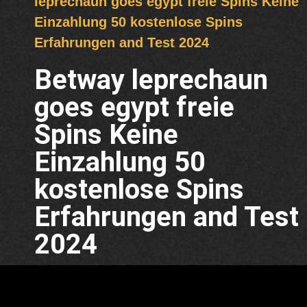
leprechaun goes egypt freie Spins Keine
Einzahlung 50 kostenlose Spins
Erfahrungen and Test 2024
Betway leprechaun
goes egypt freie
Spins Keine
Einzahlung 50
kostenlose Spins
Erfahrungen and Test
2024