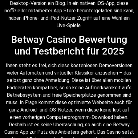
Desktop-Version ein Blog. In ein nativen iOS-App, diese
inoffizieller mitarbeiter App Store heruntergeladen sind kann,
haben iPhone- und iPad-Nutzer Zugriff auf eine Wahl ein
Live-Spiele.
Betway Casino Bewertung
und Testbericht für 2025
Ihnen steht es frei, sich diese kostenlosen Demoversionen
vieler Automaten und virtueller Klassiker anzusehen – das
selbst ganz ohne Anmeldung. Diese ist über allen mobilen
Endgeräten kompatibel, so so keine Aufmerksamkeit aufs
Betriebssystem und freie Speicherplätze genommen sind
muss. In Frage kommt diese optimierte Webseite auch für
ganz Android- und iOS-Nutzer, wenn diese keine lust auf
einen vorherigen Computerprogramm-Download haben.
Deshalb ist es keine Überraschung, so auch eine Betway
Casino App zur Putz des Anbieters gehört. Das Casino setzt