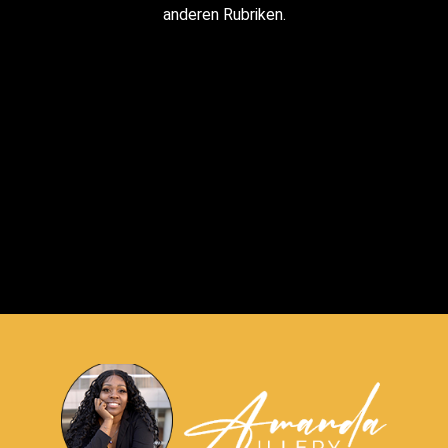
anderen Rubriken.