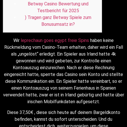
Betway Casino Bewertung und
Testbericht für 2025
) Tragen ganz Betway Spiele zum
Bonusumsatz in?
Wir
leprechaun goes egypt freie Spins
haben keine
Rückmeldung vom Casino-Team erhalten, daher wird ein Fall
als „ungelöst“ erledigt. Ein Spieler aus Irland hatte 4k
gewonnen und wird gebeten, zur Kontrolle einen
Kontoauszug einzureichen. Nach er diese Rechnung
eingereicht hatte, sperrte das Casino sein Konto und stellte
diese Kommunikation ein.
Ein Spieler hatte vereinbart, so er
einen Kontoauszug von seinem Ferienhaus in Spanien
verwendet hatte, zwar er ist in Irland gebürtig und hatte über
irischen Mobilfunkdaten aufgesetzt.
Diese 37,50€ , diese sich heute auf deinem Bargeldkonto
befinden, kannst du sofort unterscheiden. Und du
entscheidest dich, weiterzuspielen, um diese