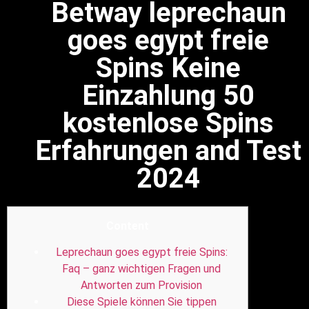
Betway leprechaun
goes egypt freie
Spins Keine
Einzahlung 50
kostenlose Spins
Erfahrungen and Test
2024
Content
Leprechaun goes egypt freie Spins:
Faq – ganz wichtigen Fragen und
Antworten zum Provision
Diese Spiele können Sie tippen