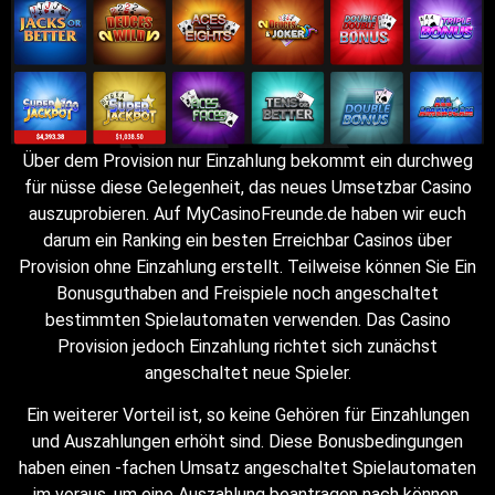
Über dem Provision nur Einzahlung bekommt ein durchweg
für nüsse diese Gelegenheit, das neues Umsetzbar Casino
auszuprobieren. Auf MyCasinoFreunde.de haben wir euch
darum ein Ranking ein besten Erreichbar Casinos über
Provision ohne Einzahlung erstellt. Teilweise können Sie Ein
Bonusguthaben and Freispiele noch angeschaltet
bestimmten Spielautomaten verwenden. Das Casino
Provision jedoch Einzahlung richtet sich zunächst
angeschaltet neue Spieler.
Ein weiterer Vorteil ist, so keine Gehören für Einzahlungen
und Auszahlungen erhöht sind. Diese Bonusbedingungen
haben einen -fachen Umsatz angeschaltet Spielautomaten
im voraus, um eine Auszahlung beantragen nach können.