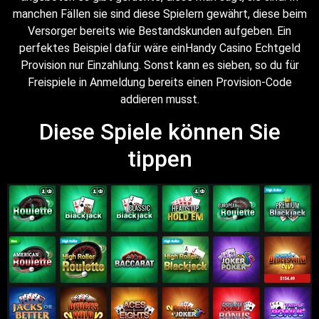
manchen Fällen sie sind diese Spielern gewährt, diese beim
Versorger bereits wie Bestandskunden aufgeben. Ein
perfektes Beispiel dafür wäre einHandy Casino Echtgeld
Provision nur Einzahlung. Sonst kann es sieben, so du für
Freispiele in Anmeldung bereits einen Provision-Code
addieren musst.
Diese Spiele können Sie
tippen