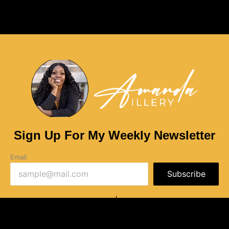
Sign Up For My Weekly Newsletter
Email
Subscribe
Privacy Policy
Terms of Use