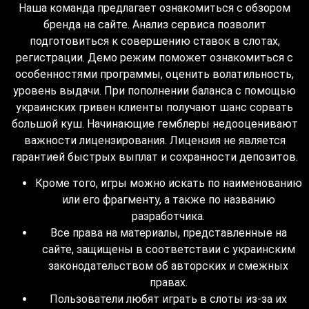
Наша команда предлагает ознакомиться с обзором
бренда на сайте. Анализ сервиса позволит
подготовиться к совершению ставок в слотах,
регистрации. Демо режим поможет ознакомиться с
особенностями программы, оценить волатильность,
уровень выдачи. При пополнении баланса с помощью
украинских гривен клиенты получают шанс сорвать
большой куш. Начинающие гемблеры недооценивают
важности лицензирования. Лицензия не является
гарантией быстрых выплат и сохранности депозитов.
Кроме того, игры можно искать по наименованию
или его фрагменту, а также по названию
разработчика.
Все права на материалы, представленные на
сайте, защищены в соответствии с украинским
законодательством об авторских и смежных
правах.
Пользователи любят играть в слоты из-за их