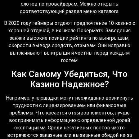
слотов по провайдерам. Можно открыть
соответствующий раздел меню каталога.
В 2020 году геймеры отдают предпочтение 10 казино с
хорошей отдачей, в их числе Покерматч. Заведения
заняли высокие позиции рейтинга по выигрышам,
скорости вывода средств, отзывам. Они исправно
выплачивают выигрыши и честны перед каждым
гостем.
Как Самому Убедиться, Что
Казино Надежное?
Например, у площадки могут неожиданно возникнуть
трудности с лицензированием или финансовые
проблемы. Что касается отзывов клиентов, лучше
воспринимать информацию с определенной долей
скептицизма. Среди негативных постов часто
встречаются заказные или вызванные обидой из-за