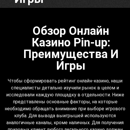
Обзор Онлайн
Казино Pin-up:
Преимущества И
Игры
Чтобы сформировать рейтинг онлайн-казино, наши
специалисты детально изучили рынок в целом и
исследовали каждую площадку в отдельности. Ниже
представлены основные факторы, на которые
необходимо обращать внимание при выборе игрового
клуба. Для вывода выигрышей используются
аналогичные каналы, кроме наличных. Для получения
призовых клиент любого легального казино должен