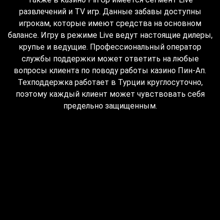
развлечений и TV игр. Данные забавы доступны
игрокам, которые имеют средства на основном
балансе. Игру в режиме Live ведут настоящие дилеры,
крупье и ведущие. Профессиональный оператор
службы поддержки может ответить на любые
вопросы клиента по поводу работы казино Пин-Ап.
Техподдержка работает в Турции круглосуточно,
поэтому каждый клиент может чувствовать себя
предельно защищенным.